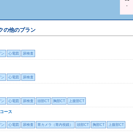
-
ク
の他のプラン
ゲン
心電図
尿検査
ゲン
心電図
尿検査
ゲン
心電図
尿検査
頭部CT
胸部CT
上腹部CT
ラコース
ゲン
心電図
尿検査
胃カメラ（胃内視鏡）
頭部CT
胸部CT
上腹部CT