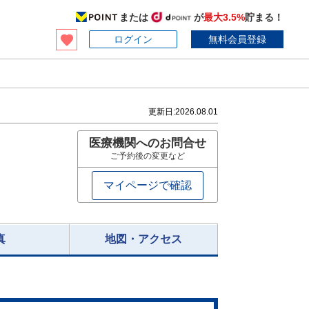
または
が
最大3.5%
貯まる！
ログイン
無料会員登録
更新日:
2026.08.01
医療機関へのお問合せ
ご予約後の変更など
マイページで確認
真
地図・アクセス