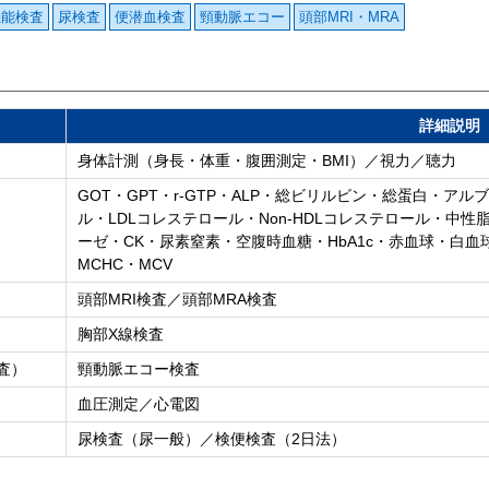
機能検査
尿検査
便潜血検査
頸動脈エコー
頭部MRI・MRA
詳細説明
身体計測（身長・体重・腹囲測定・BMI）／視力／聴力
GOT・GPT・r-GTP・ALP・総ビリルビン・総蛋白・ア
ル・LDLコレステロール・Non-HDLコレステロール・中
ーゼ・CK・尿素窒素・空腹時血糖・HbA1c・赤血球・白
MCHC・MCV
頭部MRI検査／頭部MRA検査
胸部X線検査
査）
頸動脈エコー検査
血圧測定／心電図
尿検査（尿一般）／検便検査（2日法）