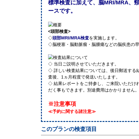
標準検査に加えて、脳MRI/MRA
ースです。
<頭部検査>
◇
頭部MRI/MRA検査
を実施します。
◇脳梗塞・脳動脈瘤・脳腫瘍などの脳疾患の
◇ 当日ご説明させていただきます。
◇ 詳しい検査結果については、後日郵送する
査後、1ヵ月程度で発送いたします。
◇ 結果レポートをご持参し、ご来院いただけ
だく事もできます。別途費用はかかりません
※注意事項
≪予約に関する諸注意≫
このプランの検査項目