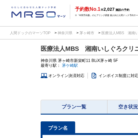
予約数No.1
2,027
※
施設の予約
※「年間予約数」のヒアリング調査 個人向け人間ドック予約サービ
人間ドックのマーソTOP
神奈川県
茅ヶ崎市
医療法人MBS 湘南
医療法人MBS 湘南いしぐろクリ
神奈川県
茅ヶ崎市新栄町11
BLiX茅ヶ崎 5F
最寄り駅：
茅ケ崎駅
オンライン決済対応
インボイス制度に対
プラン一覧
空き状