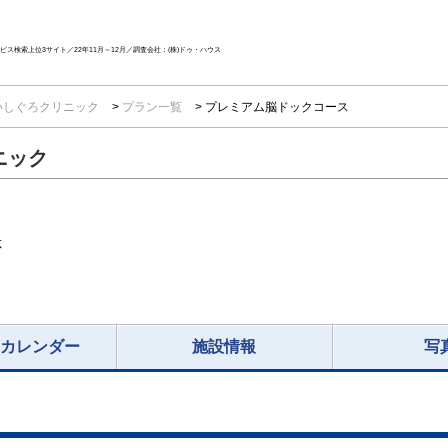
ス検索上位3サイト／22年11月～12月／調査会社：(株)ドゥ・ハウス
いしぐろクリニック
プラン一覧
プレミアム脳ドックコース
ニック
応
況カレンダー
施設情報
写