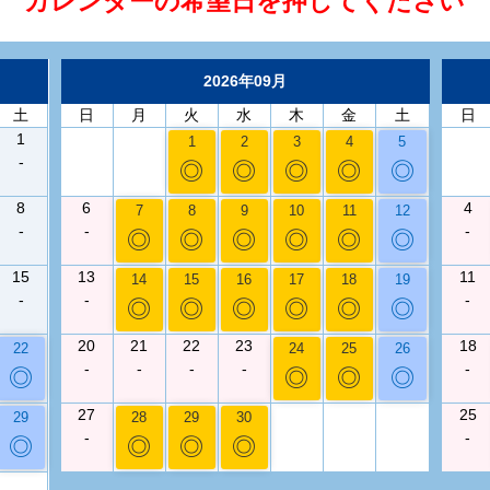
カレンダーの希望日を押してください
2026年09月
土
日
月
火
水
木
金
土
日
1
1
2
3
4
5
-
◎
◎
◎
◎
◎
8
6
4
7
8
9
10
11
12
-
-
-
◎
◎
◎
◎
◎
◎
15
13
11
14
15
16
17
18
19
-
-
-
◎
◎
◎
◎
◎
◎
20
21
22
23
18
22
24
25
26
-
-
-
-
-
◎
◎
◎
◎
27
25
29
28
29
30
-
-
◎
◎
◎
◎