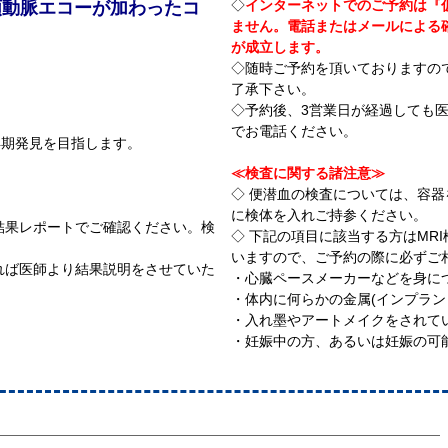
◇
インターネットでのご予約は『
、頸動脈エコーが加わったコ
ません。電話またはメールによる
が成立します。
◇随時ご予約を頂いておりますの
了承下さい。
◇予約後、3営業日が経過しても
でお電話ください。
早期発見を目指します。
≪検査に関する諸注意≫
◇ 便潜血の検査については、容
に検体を入れご持参ください。
結果レポートでご確認ください。検
◇ 下記の項目に該当する方はMR
いますので、ご予約の際に必ずご
れば医師より結果説明をさせていた
・心臓ペースメーカーなどを身に
。
・体内に何らかの金属(インプラン
・入れ墨やアートメイクをされて
・妊娠中の方、あるいは妊娠の可