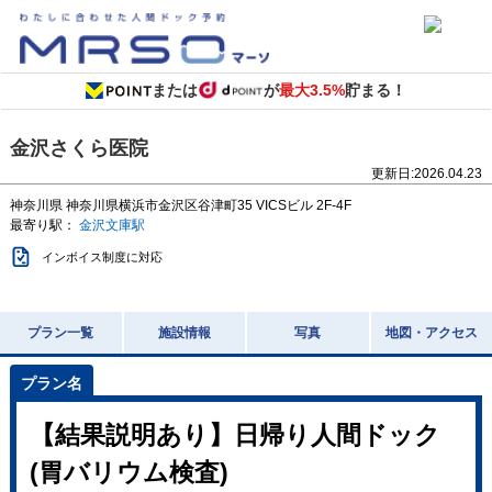
または
が
最大3.5%
貯まる！
金沢さくら医院
更新日:
2026.04.23
神奈川県
神奈川県横浜市金沢区谷津町35
VICSビル 2F-4F
最寄り駅：
金沢文庫駅
インボイス制度に対応
プラン一覧
施設情報
写真
地図・アクセス
【結果説明あり】日帰り人間ドック
(胃バリウム検査)