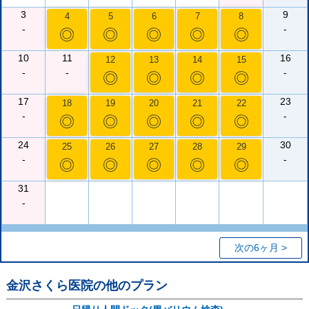
3
9
4
5
6
7
8
-
-
◎
◎
◎
◎
◎
10
11
16
12
13
14
15
-
-
-
◎
◎
◎
◎
17
23
18
19
20
21
22
-
-
◎
◎
◎
◎
◎
24
30
25
26
27
28
29
-
-
◎
◎
◎
◎
◎
31
-
次の6ヶ月 >
金沢さくら医院
の他のプラン