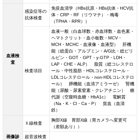
免疫血清学（HBs抗原・HBs抗体・HCV抗
感染症等の
体・CRP・RF（リウマチ）・梅毒
抗体検査
（TPHA・RPR））
血液一般（白血球数・赤血球数・血色素・
ヘマトクリット・血小板数・MCV・
MCH・MCHC・血液像・血液型） 肝機
能（総蛋白・アルブミン・A/G比・総ビリ
血液検
ルビン・GOT・GPT・y-GTP・LDH・
査
LAP・CHE・ALP） 脂質（総コレステロ
検査項目
ール・中性脂肪・HDLコレステロール・
LDLコレステロール・non-HDLコレステロ
ール） 膵機能（血清アミラーゼ） 腎機
能（尿酸・尿素窒素・クレアチニン） 糖
代謝（空腹時血糖・HbA1c） 電解質
（Na・K・Cl・Ca・P） 貧血（血清
鉄）
胸部X線 胃部X線（胃カメラへ変更可
Ｘ線検査
（差額あり））
画像診
超音波検査