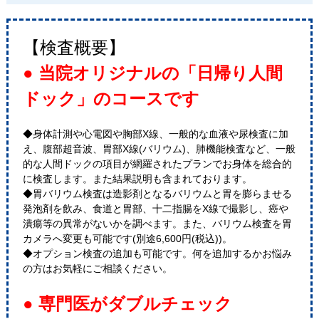
【検査概要】
● 当院オリジナルの「日帰り人間
ドック」のコースです
◆身体計測や心電図や胸部X線、一般的な血液や尿検査に加
え、腹部超音波、胃部X線(バリウム)、肺機能検査など、一般
的な人間ドックの項目が網羅されたプランでお身体を総合的
に検査します。また結果説明も含まれております。
◆胃バリウム検査は造影剤となるバリウムと胃を膨らませる
発泡剤を飲み、食道と胃部、十二指腸をX線で撮影し、癌や
潰瘍等の異常がないかを調べます。また、バリウム検査を胃
カメラへ変更も可能です(別途6,600円(税込))。
◆オプション検査の追加も可能です。何を追加するかお悩み
の方はお気軽にご相談ください。
● 専門医がダブルチェック