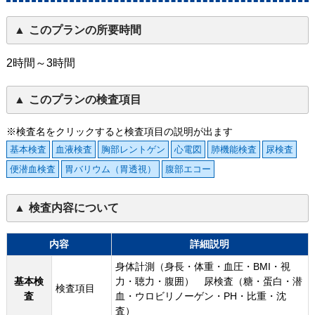
このプランの所要時間
2時間～3時間
このプランの検査項目
※検査名をクリックすると検査項目の説明が出ます
基本検査
血液検査
胸部レントゲン
心電図
肺機能検査
尿検査
便潜血検査
胃バリウム（胃透視）
腹部エコー
検査内容について
内容
詳細説明
身体計測（身長・体重・血圧・BMI・視
基本検
力・聴力・腹囲） 尿検査（糖・蛋白・潜
検査項目
査
血・ウロビリノーゲン・PH・比重・沈
査）