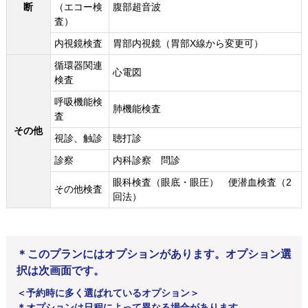
断
（エコー検
腹部超音波
査）
内視鏡検査
胃部内視鏡（胃部X線から変更可）
循環器関連
心電図
検査
呼吸機能検
肺機能検査
査
その他
視診、触診
聴打診
診察
内科診察 問診
眼科検査（眼底・眼圧） 便潜血検査（2
その他検査
回法）
＊このプランにはオプションがあります。オプション選
択は次画面です。
＜予約時に多く選ばれているオプション＞
＊オプションは日程によって異なる場合があります。