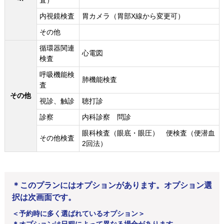
査）
内視鏡検査
胃カメラ（胃部X線から変更可）
その他
循環器関連
心電図
検査
呼吸機能検
肺機能検査
査
その他
視診、触診
聴打診
診察
内科診察 問診
眼科検査（眼底・眼圧） 便検査（便潜血
その他検査
2回法）
＊このプランにはオプションがあります。オプション選
択は次画面です。
＜予約時に多く選ばれているオプション＞