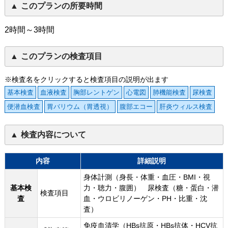
このプランの所要時間
2時間～3時間
このプランの検査項目
※検査名をクリックすると検査項目の説明が出ます
基本検査
血液検査
胸部レントゲン
心電図
肺機能検査
尿検査
便潜血検査
胃バリウム（胃透視）
腹部エコー
肝炎ウィルス検査
検査内容について
内容
詳細説明
身体計測（身長・体重・血圧・BMI・視
基本検
力・聴力・腹囲） 尿検査（糖・蛋白・潜
検査項目
査
血・ウロビリノーゲン・PH・比重・沈
査）
免疫血清学（HBs抗原・HBs抗体・HCV抗