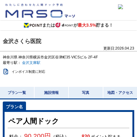
または
が
最大3.5%
貯まる！
金沢さくら医院
更新日:
2026.04.23
神奈川県
神奈川県横浜市金沢区谷津町35
VICSビル 2F-4F
最寄り駅：
金沢文庫駅
インボイス制度に対応
プラン一覧
施設情報
写真
地図・アクセス
ペア人間ドック
90,200
円
料金：
（税込）
820
ポイント貯まる