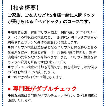
【検査概要】
ご家族、ご友人などと2名様一緒に人間ドック
が受けられる「ペアドック」のコースです。
◆腹部超音波、胃部バリウム検査、胸部X線、スパイロメー
ターによる呼吸器の検査など、一般的な人間ドックの項目が
網羅されたプランで身体を総合的に検査します。
◆胃バリウム検査は造影剤となるバリウムと胃を膨らませる
発泡剤を飲み、食道と胃部、十二指腸をX線で撮影し、癌や
潰瘍等の異常がないかを調べます。また、バリウム検査を胃
カメラへ変更も可能です(別途6,600円)。
◆オプション検査の追加も可能です。何を追加するかお悩み
の方はお気軽にご相談ください。
◆ご料金は2名様分の金額となります。
● 専門医がダブルチェック
◆検査結果は専門医がダブルチェックを行い、2〜3週間後に
発送いたします。