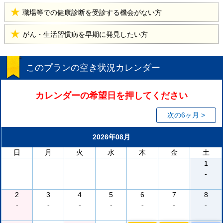
職場等での健康診断を受診する機会がない方
がん・生活習慣病を早期に発見したい方
このプランの空き状況カレンダー
カレンダーの希望日を押してください
次の6ヶ月 >
2026年08月
日
月
火
水
木
金
土
1
-
2
3
4
5
6
7
8
-
-
-
-
-
-
-