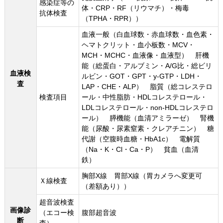
感染症等の
体・CRP・RF（リウマチ）・梅毒
抗体検査
（TPHA・RPR））
血液一般（白血球数・赤血球数・血色素・
ヘマトクリット・血小板数・MCV・
MCH・MCHC・血液像・血液型） 肝機
能（総蛋白・アルブミン・A/G比・総ビリ
血液検
ルビン・GOT・GPT・y-GTP・LDH・
査
LAP・CHE・ALP） 脂質（総コレステロ
検査項目
ール・中性脂肪・HDLコレステロール・
LDLコレステロール・non-HDLコレステロ
ール） 膵機能（血清アミラーゼ） 腎機
能（尿酸・尿素窒素・クレアチニン） 糖
代謝（空腹時血糖・HbA1c） 電解質
（Na・K・Cl・Ca・P） 貧血（血清
鉄）
胸部X線 胃部X線（胃カメラへ変更可
Ｘ線検査
（差額あり））
超音波検査
画像診
（エコー検
腹部超音波
断