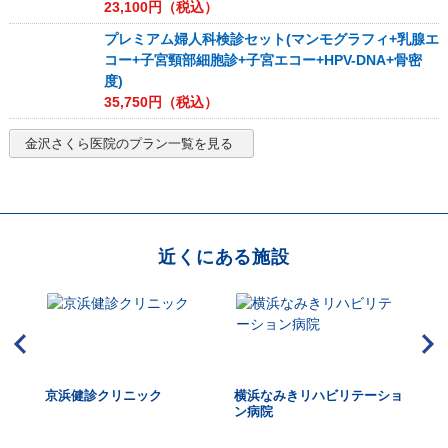
23,100
円（税込）
プレミアム婦人科検診セット(マンモグラフィ+乳腺エ
コー+子宮頸部細胞診+子宮エコー+HPV-DNA+骨密
度)
35,750
円（税込）
金沢さくら医院
のプラン一覧を見る
近くにある施設
視鏡
京浜健診クリニック
横浜なみきリハビリテーショ
金
ン病院