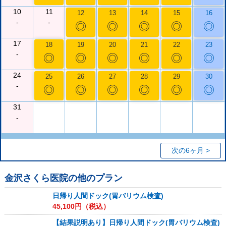
10
11
12
13
14
15
16
-
-
◎
◎
◎
◎
◎
17
18
19
20
21
22
23
-
◎
◎
◎
◎
◎
◎
24
25
26
27
28
29
30
-
◎
◎
◎
◎
◎
◎
31
-
次の6ヶ月 >
金沢さくら医院
の他のプラン
日帰り人間ドック(胃バリウム検査)
45,100
円（税込）
【結果説明あり】日帰り人間ドック(胃バリウム検査)