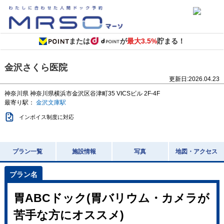
または
が
最大3.5%
貯まる！
金沢さくら医院
更新日:
2026.04.23
神奈川県
神奈川県横浜市金沢区谷津町35
VICSビル 2F-4F
最寄り駅：
金沢文庫駅
インボイス制度に対応
プラン一覧
施設情報
写真
地図・アクセス
胃ABCドック(胃バリウム・カメラが
苦手な方にオススメ)