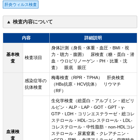
肝炎ウィルス検査
検査内容について
内容
詳細説明
身体計測（身長・体重・血圧・BMI・視
基本検
力・聴力・腹囲） 尿検査（糖・蛋白・潜
検査項目
査
血・ウロビリノーゲン・PH・比重・沈
査） 眼底 眼圧
梅毒検査（RPR・TPHA） 肝炎検査
感染症等の
（HBs抗原・HCV抗体） リウマチ
抗体検査
（RF）
生化学検査（総蛋白・アルブミン・総ビリ
ルビン・ALP・LAP・GOT・GPT・γ-
GTP・LDH・コリンエステラーゼ・総コレ
ステロール・HDL-コレステロール・LDL-
コレステロール・中性脂肪・non-HDLコレ
血液検
ステロール・尿素窒素・クレアチニン・
査