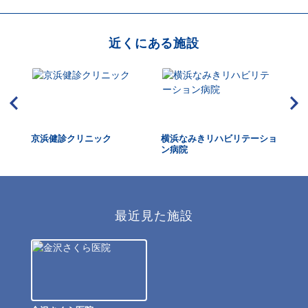
近くにある施設
視鏡
京浜健診クリニック
横浜なみきリハビリテーショ
金
ン病院
最近見た施設