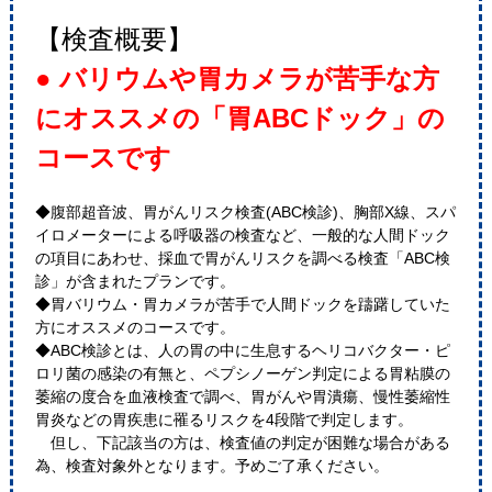
【検査概要】
● バリウムや胃カメラが苦手な方
にオススメの「胃ABCドック」の
コースです
◆腹部超音波、胃がんリスク検査(ABC検診)、胸部X線、スパ
イロメーターによる呼吸器の検査など、一般的な人間ドック
の項目にあわせ、採血で胃がんリスクを調べる検査「ABC検
診」が含まれたプランです。
◆胃バリウム・胃カメラが苦手で人間ドックを躊躇していた
方にオススメのコースです。
◆ABC検診とは、人の胃の中に生息するヘリコバクター・ピ
ロリ菌の感染の有無と、ペプシノーゲン判定による胃粘膜の
萎縮の度合を血液検査で調べ、胃がんや胃潰瘍、慢性萎縮性
胃炎などの胃疾患に罹るリスクを4段階で判定します。
但し、下記該当の方は、検査値の判定が困難な場合がある
為、検査対象外となります。予めご了承ください。