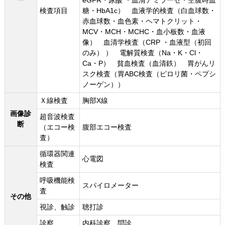
eGFR・尿酸 ・血清アミラーゼ・空腹時血
検査項目
糖・HbA1c） 血液学的検査（白血球数・
赤血球数・血色素・ヘマトクリット・
MCV・MCH・MCHC・血小板数・血液
像） 血清学検査（CRP ・血液型（初回
のみ） ） 電解質検査（Na・K・Cl・
Ca・P） 貧血検査（血清鉄） 胃がんリ
スク検査（胃ABC検査（ピロリ菌・ペプシ
ノーゲン））
Ｘ線検査
胸部X線
画像診
超音波検査
断
（エコー検
腹部エコー検査
査）
循環器関連
心電図
検査
呼吸機能検
スパイロメーター
査
その他
視診、触診
聴打診
診察
内科診察 問診