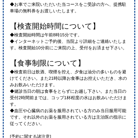
◆お車でご来院いただいた当コースをご受診の方へ、提携駐
車場の無料券をお渡しいたします。
【検査開始時間について】
◆検査開始時間は午前8時15分です。
◆インターネットご予約後、当院より詳細をご連絡いたしま
す。検査開始10分前にご来院の上、受付をお済ませ下さい。
【食事制限について】
◆検査前日は飲酒、喫煙を控え、夕食は油分の多いものを避
けてください。また21時以降お食事はお控えいただき、水の
みお飲みいただけます。
◆健診当日の朝は食事をとらずにお越し下さい。また当日の
受付2時間前までは、コップ1杯程度の水はお飲みいただけま
す。
◆血圧や心臓病のお薬を服用されている方のみ当日服用可能
です。それ以外のお薬を服用されている方は主治医の指示に
従ってください。
[予約に関する諸注意]