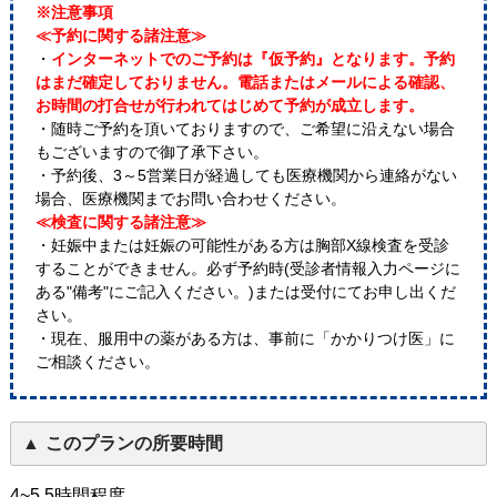
※注意事項
≪予約に関する諸注意≫
・
インターネットでのご予約は『仮予約』となります。予約
はまだ確定しておりません。電話またはメールによる確認、
お時間の打合せが行われてはじめて予約が成立します。
・随時ご予約を頂いておりますので、ご希望に沿えない場合
もございますので御了承下さい。
・予約後、3～5営業日が経過しても医療機関から連絡がない
場合、医療機関までお問い合わせください。
≪検査に関する諸注意≫
・妊娠中または妊娠の可能性がある方は胸部X線検査を受診
することができません。必ず予約時(受診者情報入力ページに
ある"備考"にご記入ください。)または受付にてお申し出くだ
さい。
・現在、服用中の薬がある方は、事前に「かかりつけ医」に
ご相談ください。
このプランの所要時間
4~5.5時間程度