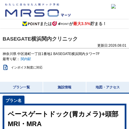
または
が
最大3.5%
貯まる！
BASEGATE横浜関内クリニック
更新日:
2026.08.01
神奈川県
中区港町一丁目1番地1
BASEGATE横浜関内タワー7F
最寄り駅：
関内駅
インボイス制度に対応
プラン一覧
施設情報
地図・アクセス
ベースゲートドック(胃カメラ)+頭部
MRI・MRA