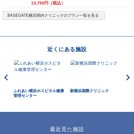
13,750
円（税込）
BASEGATE横浜関内クリニック
のプラン一覧を見る
近くにある施設
リニ
ふれあい横浜ホスピタル健康
新横浜国際クリニック
は
管理センター
最近見た施設