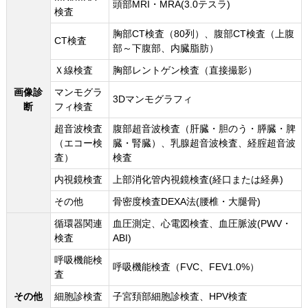
頭部MRI・MRA(3.0テスラ)
検査
胸部CT検査（80列）、腹部CT検査（上腹
CT検査
部～下腹部、内臓脂肪）
Ｘ線検査
胸部レントゲン検査（直接撮影）
画像診
マンモグラ
3Dマンモグラフィ
断
フィ検査
超音波検査
腹部超音波検査（肝臓・胆のう・膵臓・脾
（エコー検
臓・腎臓）、乳腺超音波検査、経腟超音波
査）
検査
内視鏡検査
上部消化管内視鏡検査(経口または経鼻)
その他
骨密度検査DEXA法(腰椎・大腿骨)
循環器関連
血圧測定、心電図検査、血圧脈波(PWV・
検査
ABI)
呼吸機能検
呼吸機能検査（FVC、FEV1.0%）
査
その他
細胞診検査
子宮頚部細胞診検査、HPV検査