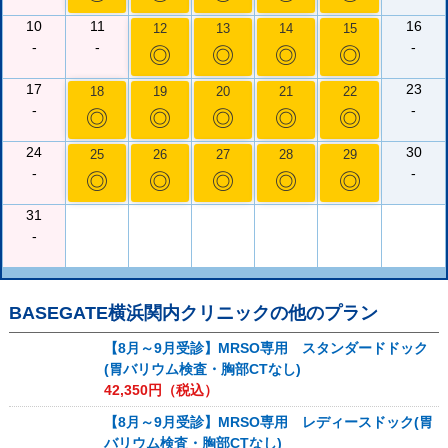
10
11
16
12
13
14
15
-
-
-
◎
◎
◎
◎
17
23
18
19
20
21
22
-
-
◎
◎
◎
◎
◎
24
30
25
26
27
28
29
-
-
◎
◎
◎
◎
◎
31
-
BASEGATE横浜関内クリニック
の他のプラン
【8月～9月受診】MRSO専用 スタンダードドック
(胃バリウム検査・胸部CTなし)
42,350
円（税込）
【8月～9月受診】MRSO専用 レディースドック(胃
バリウム検査・胸部CTなし)