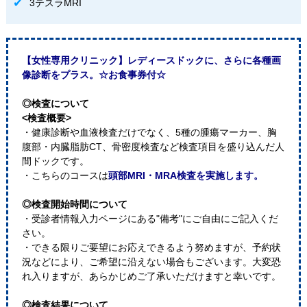
3テスラMRI
【女性専用クリニック】レディースドックに、さらに各種画
像診断をプラス。☆お食事券付☆
◎検査について
<検査概要>
・健康診断や血液検査だけでなく、5種の腫瘍マーカー、胸
腹部・内臓脂肪CT、骨密度検査など検査項目を盛り込んだ人
間ドックです。
・こちらのコースは
頭部MRI・MRA検査を実施します。
◎検査開始時間について
・受診者情報入力ページにある"備考"にご自由にご記入くだ
さい。
・できる限りご要望にお応えできるよう努めますが、予約状
況などにより、ご希望に沿えない場合もございます。大変恐
れ入りますが、あらかじめご了承いただけますと幸いです。
◎検査結果について