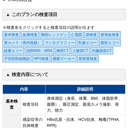
このプランの検査項目
※検査名をクリックすると検査項目の説明が出ます
基本検査
血液検査
胸部レントゲン
心電図
尿検査
便潜血検査
胃カメラ（胃内視鏡）
マンモグラフィー
乳腺エコー
腹部エコー
経膣エコー
頭部MRI・MRA
胸部CT
上腹部CT
内臓脂肪CT
子宮頸部細胞診
HPV検査
腫瘍マーカー
骨密度検査
検査内容について
内容
詳細説明
身体測定（身長、体重、BMI、体脂肪率、
基本検
検査項目
腹囲）、眼圧測定、眼底カメラ撮影、視
査
力、聴力
感染症等の
HBs抗原・抗体、HCV抗体、梅毒(TPHA、
抗体検査
RPR)