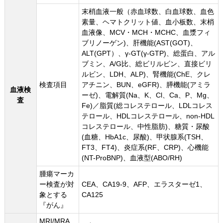
末梢血液一般（赤血球数、白血球数、血色
素量、ヘマトクリット値、血小板数、末梢
血液像、MCV・MCH・MCHC、血漿フィ
ブリノーゲン)、肝機能(AST(GOT)、
ALT(GPT）、γ-GT(γ-GTP)、総蛋白、アル
ブミン、A/G比、総ビリルビン、直接ビリ
ルビン、LDH、ALP)、腎機能(ChE、クレ
検査項目
アチニン、BUN、eGFR)、膵機能(アミラ
血液検
ーゼ)、電解質(Na、K、Cl、Ca、P、Mg、
査
Fe)／脂質(総コレステロール、LDLコレス
テロール、HDLコレステロール、non-HDL
コレステロール、中性脂肪)、糖質・尿酸
(血糖、HbA1c、尿酸)、甲状腺系(TSH、
FT3、FT4)、炎症系(RF、CRP)、心機能
(NT-ProBNP)、血液型(ABO/RH)
腫瘍マーカ
ー検査が対
CEA、CA19-9、AFP、エラスターゼ1、
象とする
CA125
『がん』
MRI/MRA