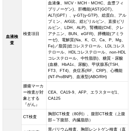
血液像、MCV・MCH・MCHC、血漿フィ
ブリノーゲン)、肝機能(AST(GOT)、
ALT(GPT）、γ-GT(γ-GTP)、総蛋白、アル
ブミン、A/G比、総ビリルビン、直接ビリ
ルビン、LDH、ALP)、腎機能(ChE、クレ
検査項目
アチニン、BUN、eGFR)、膵機能(アミラ
血液検
ーゼ)、電解質(Na、K、Cl、Ca、P、Mg、
査
Fe)／脂質(総コレステロール、LDLコレス
テロール、HDLコレステロール、non-HDL
コレステロール、中性脂肪)、糖質・尿酸
(血糖、HbA1c、尿酸)、甲状腺系(TSH、
FT3、FT4)、炎症系(RF、CRP)、心機能
(NT-ProBNP)、血液型(ABO/RH)
腫瘍マーカ
ー検査が対
CEA、CA19-9、AFP、エラスターゼ1、
象とする
CA125
『がん』
胸部CT検査（80列）、腹部CT検査（上腹
CT検査
部～下腹部、内臓脂肪）
胃バリウム検査、胸部レントゲン検査（直