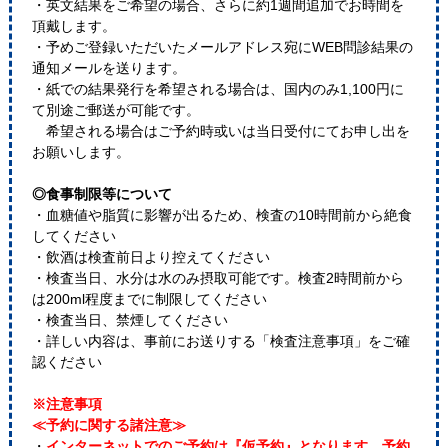
・英文結果をご希望の場合、さらに約1週間追加でお時間を
頂戴します。
・予めご登録いただいたメールアドレス宛にWEB問診結果の
通知メールを送ります。
・紙での結果発行を希望される場合は、国内のみ1,100円に
て別途ご郵送が可能です。
希望される場合はご予約時或いは当日受付にてお申し出を
お願いします。
◎食事制限等について
・血糖値や脂質に影響が出るため、検査の10時間前から絶食
してください
・飲酒は検査前日より控えてください
・検査当日、水分は水のみ摂取可能です。検査2時間前から
は200ml程度までに制限してください
・検査当日、禁煙してください
・詳しい内容は、事前にお送りする「検査注意事項」をご確
認ください
※注意事項
≪予約に関する諸注意≫
・
インターネットでのご予約は『仮予約』となります。予約