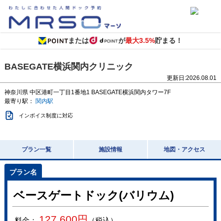
または
が
最大3.5%
貯まる！
BASEGATE横浜関内クリニック
更新日:
2026.08.01
神奈川県
中区港町一丁目1番地1
BASEGATE横浜関内タワー7F
最寄り駅：
関内駅
インボイス制度に対応
プラン一覧
施設情報
地図・アクセス
ベースゲートドック(バリウム)
127,600
円
料金：
（税込）