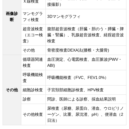
Ｘ線検査
接撮影）
画像診
マンモグラ
3Dマンモグラフィ
断
フィ検査
超音波検査
腹部超音波検査（肝臓・胆のう・膵臓・脾
（エコー検
臓・腎臓）、乳腺超音波検査、経腟超音波
査）
検査
その他
骨密度検査DEXA法(腰椎・大腿骨)
循環器関連
血圧測定、心電図検査、血圧脈波(PWV・
検査
ABI)
呼吸機能検
呼吸機能検査（FVC、FEV1.0%）
査
その他
細胞診検査
子宮頚部細胞診検査、HPV検査
診察
問診、医師による診察、採血結果説明
尿検査（尿糖、尿蛋白、潜血、ウロビリノ
その他検査
ーゲン、比重、尿沈渣、pH）、便潜血（2
日法）