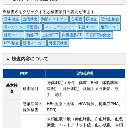
※検査名をクリックすると検査項目の説明が出ます
基本検査
血液検査
胸部レントゲン
心電図
尿検査
便潜血検査
胃バリウム（胃透視）
マンモグラフィー
乳腺エコー
腹部エコー
経膣エコー
胸部CT
上腹部CT
内臓脂肪CT
子宮頸部細胞診
HPV検査
腫瘍マーカー
骨密度検査
検査内容について
内容
詳細説明
身体測定（身長、体重、BMI、体脂肪率、
基本検
検査項目
腹囲）、眼圧測定、眼底カメラ撮影、視
査
力、聴力
感染症等の
HBs抗原・抗体、HCV抗体、梅毒(TPHA、
抗体検査
RPR)
末梢血液一般（赤血球数、白血球数、血色
素量、ヘマトクリット値、血小板数、末梢