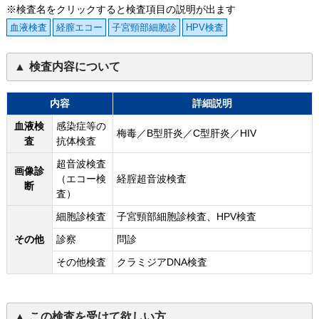
※検査名をクリックすると検査項目の説明が出ます
血液検査
経膣エコー
子宮頸部細胞診
HPV検査
検査内容について
内容
詳細説明
血液検
感染症等の
梅毒／B型肝炎／C型肝炎／HIV
査
抗体検査
超音波検査
画像診
（エコー検
経腟超音波検査
断
査）
細胞診検査
子宮頸部細胞診検査、HPV検査
その他
診察
問診
その他検査
クラミジアDNA検査
この検査を受けて欲しい方