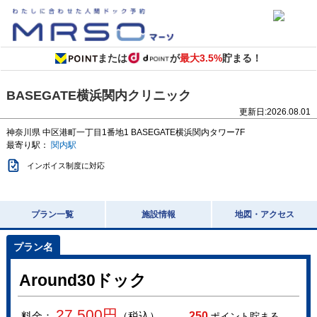
または
が
最大3.5%
貯まる！
BASEGATE横浜関内クリニック
更新日:
2026.08.01
神奈川県
中区港町一丁目1番地1
BASEGATE横浜関内タワー7F
最寄り駅：
関内駅
インボイス制度に対応
プラン一覧
施設情報
地図・アクセス
Around30ドック
27,500
円
料金：
（税込）
250
ポイント貯まる