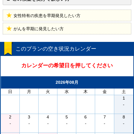
女性特有の疾患を早期発見したい方
がんを早期に発見したい方
このプランの空き状況カレンダー
カレンダーの希望日を押してください
2026年08月
日
月
火
水
木
金
土
1
-
2
3
4
5
6
7
8
-
-
-
-
-
-
-