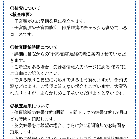
◎検査について
<検査概要>
・子宮頸がんの早期発見に役立ちます。
・子宮筋腫や子宮内膜症、卵巣腫瘍のチェックも含めている
コースです。
◎検査開始時間について
・詳細は当院からの”予約確認”連絡の際ご案内させていただ
きます。
・ご希望がある場合、受診者情報入力ページにある"備考"に
ご自由にご記入ください。
・できる限りご要望にお応えできるよう努めますが、予約状
況などにより、ご希望に沿えない場合もございます。大変恐
れ入りますが、あらかじめご了承いただけますと幸いです。
◎検査結果について
・健康診断の結果は約3週間、人間ドックの結果は約1か月ほ
どお時間を頂戴します。
・英文結果をご希望の場合、さらに約1週間追加でお時間を
頂戴します。
・予めご登録いただいたメールアドレス宛にWEB問診結果の