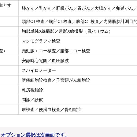
象とす
肺がん／乳がん／肝臓がん／胃がん／大腸がん／卵巣がん
頭部CT検査／胸部CT検査／腹部CT検査／内臓脂肪計測目的
胸部単純X線撮影／造影X線撮影（胃バリウム）
マンモグラフィ検査
査）
頸動脈エコー検査／腹部エコー検査
安静時心電図／血圧脈波
スパイロメーター
喀痰細胞診検査／子宮頸がん細胞診
乳房視触診
問診／診察
尿検査／便潜血検査／骨粗鬆症
。オプション選択は次画面です。