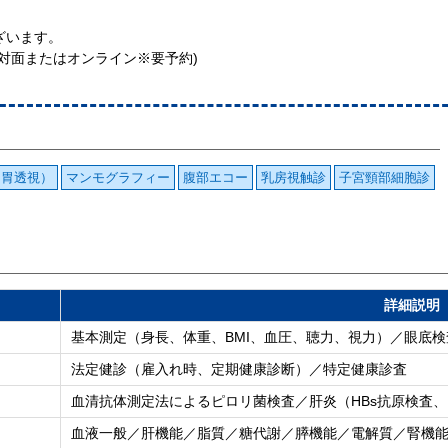
ざいます。
(対面またはオンライン※要予約)
（胃透視）
マンモグラフィー
腹部エコー
乳房視触診
子宮頸部細胞診
詳細説明
基本測定（身長、体重、BMI、血圧、聴力、視力）／眼底
法定健診（雇入れ時、定期健康診断）／特定健康診査
血清抗体測定法によるピロリ菌検査／肝炎（HBs抗原検査、H
血液一般／肝機能／脂質／糖代謝／膵機能／電解質／腎機