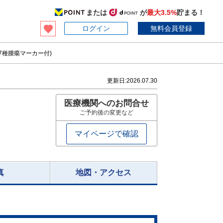
または
が
最大3.5%
貯まる！
ログイン
無料会員登録
7種腫瘍マーカー付)
更新日:
2026.07.30
医療機関へのお問合せ
ご予約後の変更など
マイページで確認
真
地図・アクセス