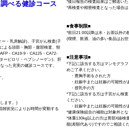
*後日報告の検査結果はご郵送い
く調べる健診コース
*再検査や精密検査となった場合
■食事制限■
*前日21:00以降は水・お茶以外
(喫煙、飲酒、油の多い食品はお控
ー・乳房触診)、子宮がん検査(子
Tによる頭部・胸部・腹部検査、頸
・CA19-9・CA125・CA72-
■注意事項■
バクターピロリ・ペプシノーゲン)、肝
*下記に該当する方はマンモグラ
になった充実の健診コースです。
めご了承ください。
・豊胸手術をされた方
す。
・妊娠中または妊娠の可能性が
・授乳中の方
*下記に該当する方は子宮がん検
ください。
内します。)
・妊娠中または妊娠の可能性が
の混雑状況によりお時間が変動する
*健康保険組合の補助は対象外と
*体重130kg以上の方は胃部X
能(差額代あり)ですのでご相談く