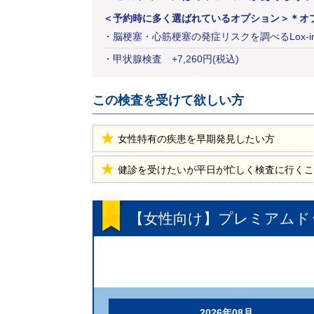
＜予約時に多く選ばれているオプション＞
＊オ
・
脳梗塞・心筋梗塞の発症リスクを調べるLox-in
・
甲状腺検査
+
7,260
円
(税込)
この検査を受けて欲しい方
女性特有の疾患を早期発見したい方
健診を受けたいが平日が忙しく検査に行くこ
【女性向け】プレミアムドッ
2026年08月