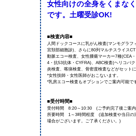
女性向けの全身をくまな
です。土曜受診OK!
■検査内容■
人間ドックコースに乳がん検査(マンモグラフィ
宮頚部細胞診)、さらに80列マルチスライスC
動脈エコー検査、女性腫瘍マーカー7種(CEA・AFP
4・抗53抗体・CYFRA)、ABC検査(ヘリコ
炎検査、喀痰検査、骨密度検査などがセット
*女性技師・女性医師がおこないます。
*乳房エコー検査もオプションでご案内可能で
■受付時間■
受付時間 8:20～10:30 (ご予約完了後ご案
所要時間 1～3時間程度 (追加検査や当日
場合がございます。ご了承ください。)