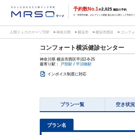
予約数No.1
2,025
※
施設の予約
※「年間予約数」のヒアリング調査 個人向け人間ドック予約サービ
人間ドックのマーソTOP
神奈川県
横浜市
横浜市西区
コンフォ
コンフォート横浜健診センター
神奈川県
横浜市西区平沼2-8-25
最寄り駅：
戸部駅
/
平沼橋駅
インボイス制度に対応
プラン一覧
空き状