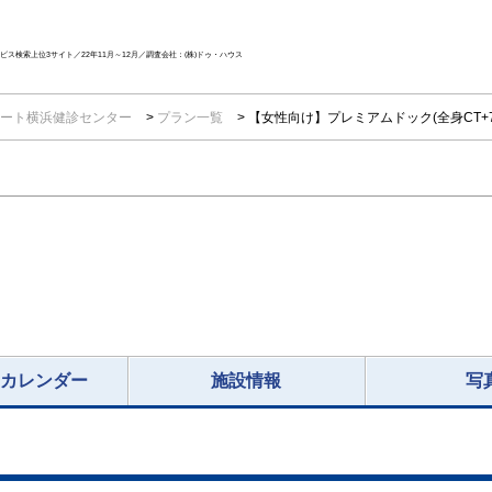
ス検索上位3サイト／22年11月～12月／調査会社：(株)ドゥ・ハウス
ート横浜健診センター
プラン一覧
【女性向け】プレミアムドック(全身CT+
況カレンダー
施設情報
写