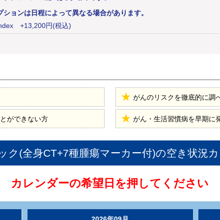
プションは日程によって異なる場合があります。
dex
+
13,200
円
(税込)
がんのリスクを徹底的に調
とができない方
がん・生活習慣病を早期に
ク(全身CT+7種腫瘍マーカー付)
の空き状況カ
カレンダーの希望日を押してください
2026年09月