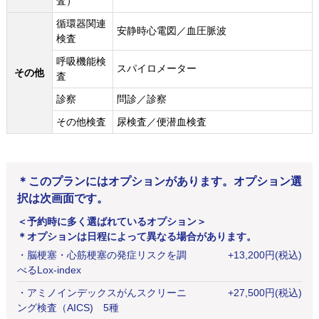
査）
循環器関連
安静時心電図／血圧脈波
検査
呼吸機能検
スパイロメーター
その他
査
診察
問診／診察
その他検査
尿検査／便潜血検査
＊このプランにはオプションがあります。オプション選
択は次画面です。
＜予約時に多く選ばれているオプション＞
＊オプションは日程によって異なる場合があります。
・
脳梗塞・心筋梗塞の発症リスクを調
+
13,200
円
(税込)
べるLox-index
・
アミノインデックスがんスクリーニ
+
27,500
円
(税込)
ング検査（AICS) 5種