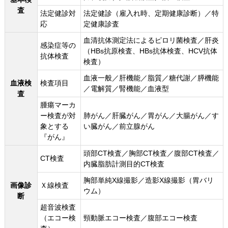
査
法定健診対
法定健診（雇入れ時、定期健康診断）／特
応
定健康診査
血清抗体測定法によるピロリ菌検査／肝炎
感染症等の
（HBs抗原検査、HBs抗体検査、HCV抗体
抗体検査
検査）
血液一般／肝機能／脂質／糖代謝／膵機能
血液検
検査項目
／電解質／腎機能／血液型
査
腫瘍マーカ
ー検査が対
肺がん／肝臓がん／胃がん／大腸がん／す
象とする
い臓がん／前立腺がん
『がん』
頭部CT検査／胸部CT検査／腹部CT検査／
CT検査
内臓脂肪計測目的CT検査
胸部単純X線撮影／造影X線撮影（胃バリ
画像診
Ｘ線検査
ウム）
断
超音波検査
（エコー検
頸動脈エコー検査／腹部エコー検査