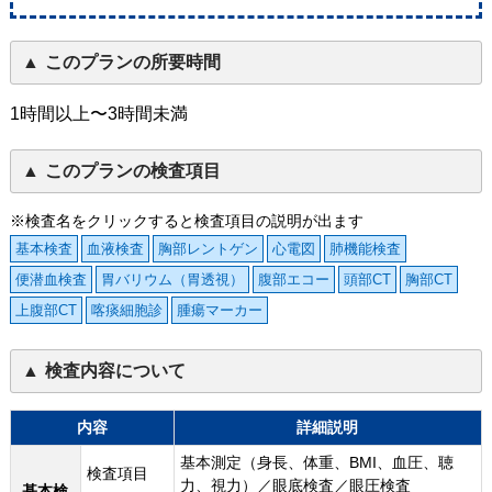
このプランの所要時間
1時間以上〜3時間未満
このプランの検査項目
※検査名をクリックすると検査項目の説明が出ます
基本検査
血液検査
胸部レントゲン
心電図
肺機能検査
便潜血検査
胃バリウム（胃透視）
腹部エコー
頭部CT
胸部CT
上腹部CT
喀痰細胞診
腫瘍マーカー
検査内容について
内容
詳細説明
基本測定（身長、体重、BMI、血圧、聴
検査項目
力、視力）／眼底検査／眼圧検査
基本検