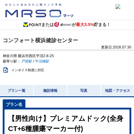
または
が
最大3.5%
貯まる！
コンフォート横浜健診センター
更新日:
2026.07.30
神奈川県
横浜市西区平沼2-8-25
最寄り駅：
戸部駅
/
平沼橋駅
インボイス制度に対応
プラン一覧
施設情報
写真
地図・アクセス
【男性向け】プレミアムドック(全身
CT+6種腫瘍マーカー付)