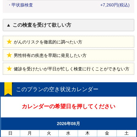
・
甲状腺検査
+
7,260
円
(税込)
この検査を受けて欲しい方
がんのリスクを徹底的に調べたい方
男性特有の疾患を早期に発見したい方
健診を受けたいが平日が忙しく検査に行くことができない方
このプランの空き状況カレンダー
カレンダーの希望日を押してください
2026年08月
日
月
火
水
木
金
土