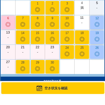
5
4
1
2
3
満
-
◎
◎
◎
11
6
7
8
9
10
12
-
◎
◎
◎
◎
◎
◎
13
14
15
16
17
18
19
-
◎
◎
◎
◎
◎
◎
20
21
22
23
24
25
26
-
-
-
-
◎
◎
◎
27
28
29
30
-
◎
◎
◎
2026年10月
空き状況を確認
日
月
火
水
木
金
土
1
2
3
◎
◎
◎