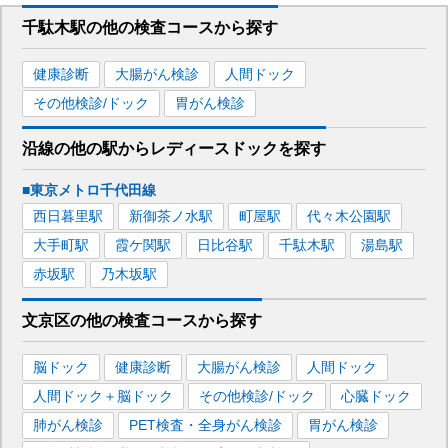
千駄木駅
の
他の
検査コースから探す
健康診断
大腸がん検診
人間ドック
その他検診/ドック
胃がん検診
沿線の他の駅から
レディースドックを
探す
■東京メトロ千代田線
西日暮里
駅
新御茶ノ水
駅
町屋
駅
代々木公園
駅
大手町
駅
霞ケ関
駅
日比谷
駅
千駄木
駅
湯島
駅
赤坂
駅
乃木坂
駅
文京区
の
他の
検査コースから探す
脳ドック
健康診断
大腸がん検診
人間ドック
人間ドック＋脳ドック
その他検診/ドック
心臓ドック
肺がん検診
PET検査・全身がん検診
胃がん検診