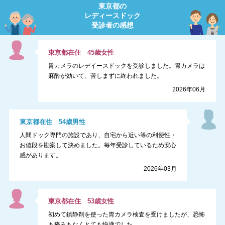
東京都
の
レディースドック
受診者の感想
東京都
在住
45
歳
女性
胃カメラのレデイースドックを受診しました。胃カメラは
麻酔が効いて、苦しまずに終われました。
2026年06月
東京都
在住
54
歳
男性
人間ドック専門の施設であり、自宅から近い等の利便性・
お値段を勘案して決めました。毎年受診しているため安心
感があります。
2026年03月
東京都
在住
53
歳
女性
初めて鎮静剤を使った胃カメラ検査を受けましたが、恐怖
も痛みもなくとても快適でした。