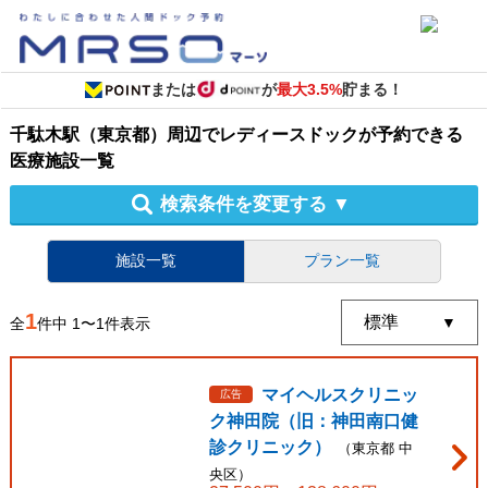
または
が
最大3.5%
貯まる！
千駄木駅（東京都）周辺
で
レディースドック
が予約できる
医療施設
一覧
検索条件を変更する
▼
施設一覧
プラン一覧
1
全
件中
1
〜
1
件表示
マイヘルスクリニッ
広告
ク神田院（旧：神田南口健
診クリニック）
（
東京都
中
央区
）