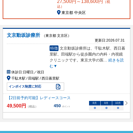
27,500
円～
138,600
円
（税
込）
東京都 中央区
文京動坂診療所
（東京都 文京区）
更新日:
2026.07.31
特徴
文京動坂診療所は、千駄木駅、西日暮
里駅、田端駅から徒歩圏内の内科・内視鏡
クリニックです。東京大学の医
...
続きを読
む▼
休診日:
日曜日／祝日
千駄木駅 / 田端駅 / 西日暮里駅
インボイス制度に対応
【2日前予約可能】レディースコース
8
月
9
月
10
月
49,500
円
450
（税込）
ポイント
○
○
○