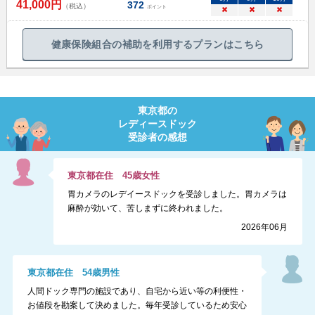
41,000
円
372
（税込）
ポイント
×
×
×
健康保険組合の補助を利用するプランはこちら
東京都
の
レディースドック
受診者の感想
東京都
在住
45
歳
女性
胃カメラのレデイースドックを受診しました。胃カメラは
麻酔が効いて、苦しまずに終われました。
2026年06月
東京都
在住
54
歳
男性
人間ドック専門の施設であり、自宅から近い等の利便性・
お値段を勘案して決めました。毎年受診しているため安心