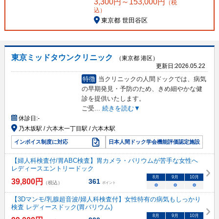
3,300
円～
153,000
円
（税
込）
東京都 世田谷区
東京ミッドタウンクリニック
（東京都 港区）
更新日:
2026.05.22
特徴
当クリニックの人間ドックでは、病気
の早期発見・予防のため、きめ細やかな健
診を提供いたします。
ご受
...
続きを読む▼
休診日:
-
乃木坂駅 / 六本木一丁目駅 / 六本木駅
インボイス制度に対応
日本人間ドック学会機能評価認定施設
【婦人科検査付/胃ABC検査】胃カメラ・バリウムが苦手な女性へ
レディースエントリードック
8
月
9
月
10
月
39,800
円
361
（税込）
ポイント
○
○
○
【3Dマンモ/乳腺超音波/婦人科検査付】女性特有の病気もしっかり
検査 レディースドック(胃バリウム)
8
月
9
月
10
月