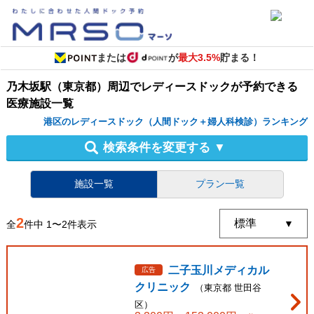
または
が
最大3.5%
貯まる！
乃木坂駅（東京都）周辺
で
レディースドック
が予約できる
医療施設
一覧
港区のレディースドック（人間ドック＋婦人科検診）ランキング
検索条件を変更する
▼
施設一覧
プラン一覧
2
全
件中
1
〜
2
件表示
二子玉川メディカル
広告
クリニック
（
東京都
世田谷
区
）