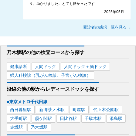
り、助かりました。とても良かったです
2025年05月
受診者の感想一覧を見る→
乃木坂駅
の
他の
検査コースから探す
健康診断
人間ドック
人間ドック＋脳ドック
婦人科検診（乳がん検診、子宮がん検診）
沿線の他の駅から
レディースドックを
探す
■東京メトロ千代田線
西日暮里
駅
新御茶ノ水
駅
町屋
駅
代々木公園
駅
大手町
駅
霞ケ関
駅
日比谷
駅
千駄木
駅
湯島
駅
赤坂
駅
乃木坂
駅