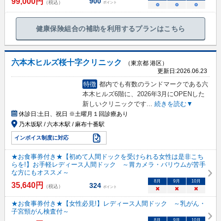
99,000
円
900
（税込）
ポイント
○
○
○
健康保険組合の補助を利用するプランはこちら
六本木ヒルズ桜十字クリニック
（東京都 港区）
更新日:
2026.06.23
特徴
都内でも有数のランドマークである六
本木ヒルズ6階に、2026年3月にOPENした
新しいクリニックです
...
続きを読む▼
休診日:
土日、祝日 ※土曜月１回診療あり
乃木坂駅 / 六本木駅 / 麻布十番駅
インボイス制度に対応
★お食事券付き★【初めて人間ドックを受けられる女性は是非こち
らを!】お手軽レディース人間ドック ～胃カメラ・バリウムが苦手
な方にもオススメ～
8
月
9
月
10
月
35,640
円
324
（税込）
ポイント
×
×
×
★お食事券付き★【女性必見!】レディース人間ドック ～乳がん・
子宮頸がん検査付～
8
月
9
月
10
月