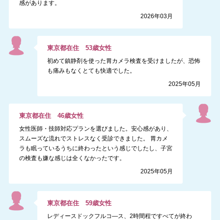
感があります。
2026年03月
東京都
在住
53
歳
女性
初めて鎮静剤を使った胃カメラ検査を受けましたが、恐怖
も痛みもなくとても快適でした。
2025年05月
東京都
在住
46
歳
女性
女性医師・技師対応プランを選びました。安心感があり、
スムーズな流れでストレスなく受診できました。 胃カメ
ラも眠っているうちに終わったという感じでしたし、子宮
の検査も嫌な感じは全くなかったです。
2025年05月
東京都
在住
59
歳
女性
レディースドックフルコ―ス、2時間程ですべてが終わ