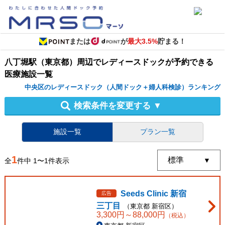
または
が
最大3.5%
貯まる！
八丁堀駅（東京都）周辺
で
レディースドック
が予約できる
医療施設
一覧
中央区のレディースドック（人間ドック＋婦人科検診）ランキング
検索条件を変更する
▼
施設一覧
プラン一覧
1
全
件中
1
〜
1
件表示
Seeds Clinic 新宿
広告
三丁目
（
東京都
新宿区
）
3,300
円～
88,000
円
（税込）