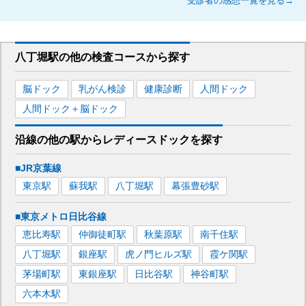
受診者の感想一覧を見る→
八丁堀駅
の
他の
検査コースから探す
脳ドック
乳がん検診
健康診断
人間ドック
人間ドック＋脳ドック
沿線の他の駅から
レディースドックを
探す
■JR京葉線
東京
駅
蘇我
駅
八丁堀
駅
幕張豊砂
駅
■東京メトロ日比谷線
恵比寿
駅
仲御徒町
駅
秋葉原
駅
南千住
駅
八丁堀
駅
銀座
駅
虎ノ門ヒルズ
駅
霞ケ関
駅
茅場町
駅
東銀座
駅
日比谷
駅
神谷町
駅
六本木
駅