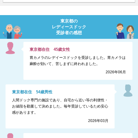
東京都
の
レディースドック
受診者の感想
東京都
在住
45
歳
女性
胃カメラのレデイースドックを受診しました。胃カメラは
麻酔が効いて、苦しまずに終われました。
2026年06月
東京都
在住
54
歳
男性
人間ドック専門の施設であり、自宅から近い等の利便性・
お値段を勘案して決めました。毎年受診しているため安心
感があります。
2026年03月