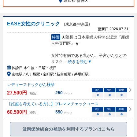
東京都 新宿区
EASE女性のクリニック
（東京都 中央区）
更新日:
2026.07.31
特徴
★院長は日本産婦人科学会認定『産婦
人科専門医』★
女性特有病である乳がん、子宮がんなどの
リスク
...
続きを読む▼
休診日:
水午後・日曜・祝日
京橋駅 / 八丁堀駅 / 宝町駅 / 新富町駅 / 茅場町駅
レディースドックがん検診
8
月
9
月
10
月
27,500
円
250
（税込）
ポイント
○
○
○
【妊娠を考えている方に】プレママチェックコース
8
月
9
月
10
月
60,500
円
550
（税込）
ポイント
○
○
○
健康保険組合の補助を利用するプランはこちら