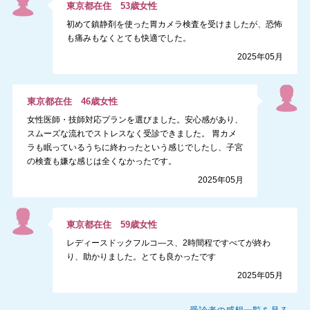
東京都
在住
53
歳
女性
初めて鎮静剤を使った胃カメラ検査を受けましたが、恐怖
も痛みもなくとても快適でした。
2025年05月
東京都
在住
46
歳
女性
女性医師・技師対応プランを選びました。安心感があり、
スムーズな流れでストレスなく受診できました。 胃カメ
ラも眠っているうちに終わったという感じでしたし、子宮
の検査も嫌な感じは全くなかったです。
2025年05月
東京都
在住
59
歳
女性
レディースドックフルコ―ス、2時間程ですべてが終わ
り、助かりました。とても良かったです
2025年05月