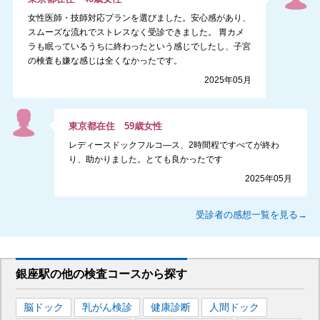
女性医師・技師対応プランを選びました。安心感があり、
スムーズな流れでストレスなく受診できました。 胃カメ
ラも眠っているうちに終わったという感じでしたし、子宮
の検査も嫌な感じは全くなかったです。
2025年05月
東京都
在住
59
歳
女性
レディースドックフルコ―ス、2時間程ですべてが終わ
り、助かりました。とても良かったです
2025年05月
受診者の感想一覧を見る→
銀座駅
の
他の
検査コースから探す
脳ドック
乳がん検診
健康診断
人間ドック