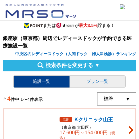
または
が
最大3.5%
貯まる！
銀座駅（東京都）周辺
で
レディースドック
が予約できる
医
療施設
一覧
中央区のレディースドック（人間ドック＋婦人科検診）ランキング
検索条件を変更する
▼
施設一覧
プラン一覧
4
全
件中
1
〜
4
件表示
Kクリニック山王
広告
（
東京都
大田区
）
17,600
円～
154,000
円
（税
込）