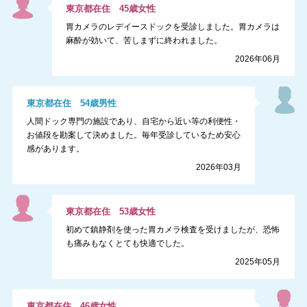
東京都
在住
45
歳
女性
胃カメラのレデイースドックを受診しました。胃カメラは
麻酔が効いて、苦しまずに終われました。
2026年06月
東京都
在住
54
歳
男性
人間ドック専門の施設であり、自宅から近い等の利便性・
お値段を勘案して決めました。毎年受診しているため安心
感があります。
2026年03月
東京都
在住
53
歳
女性
初めて鎮静剤を使った胃カメラ検査を受けましたが、恐怖
も痛みもなくとても快適でした。
2025年05月
東京都
在住
46
歳
女性