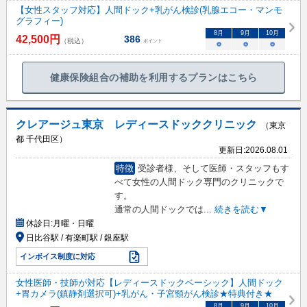
【女性スタッフ対応】人間ドック+乳がん検診(乳腺エコー・マンモ
グラフィー)
8
月
9
月
10
月
42,500
円
386
（税込）
ポイント
○
○
○
健康保険組合の補助を利用するプランはこちら
クレアージュ東京 レディースドッククリニック
（東京
都 千代田区）
更新日:
2026.08.01
特徴
受診者様、そして医師・スタッフもす
べて女性の人間ドック専門のクリニックで
す。
通常の人間ドックでは
...
続きを読む▼
休診日:
月曜・日曜
日比谷駅 / 有楽町駅 / 銀座駅
インボイス制度に対応
女性医師・技師が対応【レディースドックベーシック】人間ドック
+胃カメラ(鎮静剤選択可)+乳がん・子宮頸がん検診★特典付き★
8
月
9
月
10
月