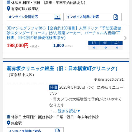
休診日:
日曜・祝日 (夏季・年末年始休診あり)
有楽町駅 / 銀座駅
オンライン決済対応
インボイス制度に対応
3Dマンモグラフィ付◇【全身約150項目】人間ドック「予防医療健
診スタンダードコース」(がん腫瘍マーカー、バーチャル内視鏡CT
検査、部位別の動脈硬化検査ほか)
8
月
9
月
10
月
198,000
円
1,800
（税込）
ポイント
○
○
○
新赤坂クリニック銀座（旧：日本橋室町クリニック）
（東京都 中央区）
更新日:
2026.07.31
特徴
2023年5月10日（水）に移転リニュー
アル
・胃カメラの大幅増設で予約がとりやすく
なります
・
...
続きを読む▼
休診日:
土曜日[午後]は休診・日曜・祝日・年末年始休診
銀座駅
インボイス制度に対応