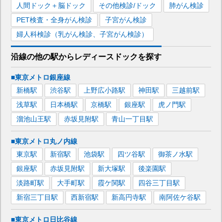
人間ドック＋脳ドック
その他検診/ドック
肺がん検診
PET検査・全身がん検診
子宮がん検診
婦人科検診（乳がん検診、子宮がん検診）
沿線の他の駅から
レディースドックを
探す
■東京メトロ銀座線
新橋
駅
渋谷
駅
上野広小路
駅
神田
駅
三越前
駅
浅草
駅
日本橋
駅
京橋
駅
銀座
駅
虎ノ門
駅
溜池山王
駅
赤坂見附
駅
青山一丁目
駅
■東京メトロ丸ノ内線
東京
駅
新宿
駅
池袋
駅
四ツ谷
駅
御茶ノ水
駅
銀座
駅
赤坂見附
駅
新大塚
駅
後楽園
駅
淡路町
駅
大手町
駅
霞ケ関
駅
四谷三丁目
駅
新宿三丁目
駅
西新宿
駅
新高円寺
駅
南阿佐ケ谷
駅
■東京メトロ日比谷線