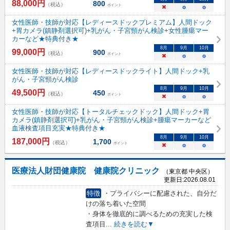
88,000
円
800
（税込）
ポイント
×
○
○
女性医師・技師が対応【レディースドックプレミアム】人間ドック
+胃カメラ(鎮静剤選択可)+乳がん・子宮頸がん検診+女性腫瘍マー
カーなど★特典付き★
8
月
9
月
10
月
99,000
円
900
（税込）
ポイント
×
○
○
女性医師・技師が対応【レディースドックライト】人間ドック+乳
がん・子宮頸がん検診
8
月
9
月
10
月
49,500
円
450
（税込）
ポイント
×
○
○
女性医師・技師が対応【トータルチェックドック】人間ドック+胃
カメラ(鎮静剤選択可)+乳がん・子宮頸がん検診+腫瘍マーカーなど
血液検査項目充実★特典付き★
8
月
9
月
10
月
187,000
円
1,700
（税込）
ポイント
×
○
○
医療法人財団健康院 健康院クリニック
（東京都 中央区）
更新日:
2026.08.01
特徴
・プライバシーに配慮された、自分だ
けの落ち着いた空間
・身体を徹底的に調べるための充実した検
査項目
...
続きを読む▼