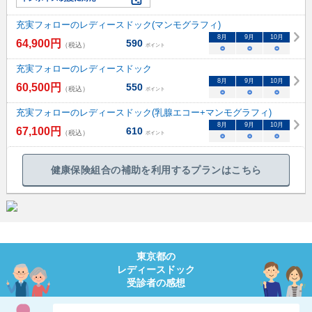
充実フォローのレディースドック(マンモグラフィ)
8
月
9
月
10
月
64,900
円
590
（税込）
ポイント
○
○
○
充実フォローのレディースドック
8
月
9
月
10
月
60,500
円
550
（税込）
ポイント
○
○
○
充実フォローのレディースドック(乳腺エコー+マンモグラフィ)
8
月
9
月
10
月
67,100
円
610
（税込）
ポイント
○
○
○
健康保険組合の補助を利用するプランはこちら
東京都
の
レディースドック
受診者の感想