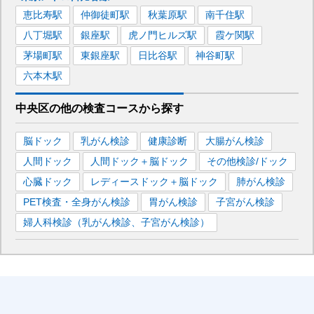
恵比寿
駅
仲御徒町
駅
秋葉原
駅
南千住
駅
八丁堀
駅
銀座
駅
虎ノ門ヒルズ
駅
霞ケ関
駅
茅場町
駅
東銀座
駅
日比谷
駅
神谷町
駅
六本木
駅
中央区
の
他の
検査コースから探す
脳ドック
乳がん検診
健康診断
大腸がん検診
人間ドック
人間ドック＋脳ドック
その他検診/ドック
心臓ドック
レディースドック＋脳ドック
肺がん検診
PET検査・全身がん検診
胃がん検診
子宮がん検診
婦人科検診（乳がん検診、子宮がん検診）