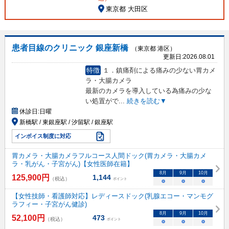
東京都 大田区
患者目線のクリニック 銀座新橋
（東京都 港区）
更新日:
2026.08.01
特徴
１．鎮痛剤による痛みの少ない胃カメ
ラ・大腸カメラ
最新のカメラを導入している為痛みの少な
い処置がで
...
続きを読む▼
休診日:
日曜
新橋駅 / 東銀座駅 / 汐留駅 / 銀座駅
インボイス制度に対応
胃カメラ・大腸カメラフルコース人間ドック(胃カメラ・大腸カメ
ラ・乳がん・子宮がん)【女性医師在籍】
8
月
9
月
10
月
125,900
円
1,144
（税込）
ポイント
○
○
○
【女性技師・看護師対応】レディースドック(乳腺エコー・マンモグ
ラフィー・子宮がん健診)
8
月
9
月
10
月
52,100
円
473
（税込）
ポイント
○
○
○