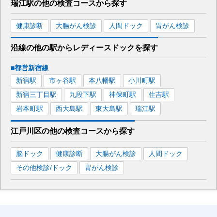
瑞江駅
の
他の
検査コースから探す
健康診断
大腸がん検診
人間ドック
胃がん検診
沿線の他の駅から
レディースドックを
探す
■都営新宿線
新宿
駅
市ヶ谷
駅
本八幡
駅
小川町
駅
新宿三丁目
駅
九段下
駅
神保町
駅
住吉
駅
岩本町
駅
西大島
駅
東大島
駅
瑞江
駅
江戸川区
の
他の
検査コースから探す
脳ドック
健康診断
大腸がん検診
人間ドック
その他検診/ドック
胃がん検診