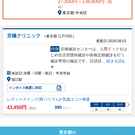
27,500
円～
138,600
円
（税
込）
東京都 中央区
京橋クリニック
（東京都 江戸川区）
更新日:
2026.08.01
特徴
京橋健診センターは、人間ドックをは
じめ生活習慣病健診や各種定期健診を行う
健診専用の施設です。15項目
...
続きを読む
▼
休診日:
水曜・日曜・祝日・年末年始
瑞江駅
インボイス制度に対応
レディースドック(胃バリウム)+乳腺エコー検査
8
月
9
月
10
月
43,450
円
395
（税込）
ポイント
○
○
○
東京都
の