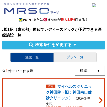
または
が
最大3.5%
貯まる！
瑞江駅（東京都）周辺
で
レディースドック
が予約できる
医
療施設
一覧
検索条件を変更する
▼
施設一覧
プラン一覧
1
全
件中
1
〜
1
件表示
マイヘルスクリニッ
広告
ク神田院（旧：神田南口健
診クリニック）
（
東京都
中
央区
）