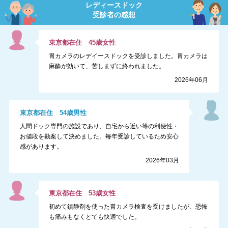
レディースドック
受診者の感想
東京都
在住
45
歳
女性
胃カメラのレデイースドックを受診しました。胃カメラは
麻酔が効いて、苦しまずに終われました。
2026年06月
東京都
在住
54
歳
男性
人間ドック専門の施設であり、自宅から近い等の利便性・
お値段を勘案して決めました。毎年受診しているため安心
感があります。
2026年03月
東京都
在住
53
歳
女性
初めて鎮静剤を使った胃カメラ検査を受けましたが、恐怖
も痛みもなくとても快適でした。