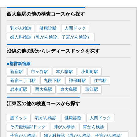
西大島駅
の
他の
検査コースから探す
乳がん検診
健康診断
人間ドック
婦人科検診（乳がん検診、子宮がん検診）
沿線の他の駅から
レディースドックを
探す
■都営新宿線
新宿
駅
市ヶ谷
駅
本八幡
駅
小川町
駅
新宿三丁目
駅
九段下
駅
神保町
駅
住吉
駅
岩本町
駅
西大島
駅
東大島
駅
瑞江
駅
江東区
の
他の
検査コースから探す
脳ドック
乳がん検診
健康診断
人間ドック
その他検診/ドック
肺がん検診
胃がん検診
子宮がん検診
婦人科検診（乳がん検診、子宮がん検診）