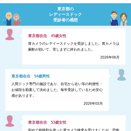
東京都
の
レディースドック
受診者の感想
東京都
在住
45
歳
女性
胃カメラのレデイースドックを受診しました。胃カメラは
麻酔が効いて、苦しまずに終われました。
2026年06月
東京都
在住
54
歳
男性
人間ドック専門の施設であり、自宅から近い等の利便性・
お値段を勘案して決めました。毎年受診しているため安心
感があります。
2026年03月
東京都
在住
53
歳
女性
初めて鎮静剤を使った胃カメラ検査を受けましたが、恐怖