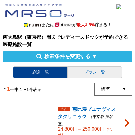
または
が
最大3.5%
貯まる！
西大島駅（東京都）周辺
で
レディースドック
が予約できる
医療施設
一覧
検索条件を変更する
▼
施設一覧
プラン一覧
1
全
件中
1
〜
1
件表示
恵比寿ブエナヴィス
広告
タクリニック
（
東京都
渋谷
区
）
24,800
円～
250,000
円
（税
込）