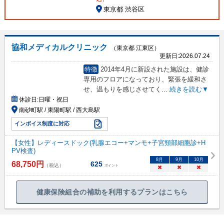
東京都 渋谷区
協和メディカルクリニック
（東京都 江東区）
更新日:
2026.07.24
特徴
2014年4月に新設された施設は、健診
専用のフロアになっており、緊張を緩和さ
せ、温もりを感じさせてく
...
続きを読む▼
休診日:
日曜・祝日
南砂町駅 / 東陽町駅 / 西大島駅
インボイス制度に対応
【女性】レディースドック(乳腺エコー+マンモ+子宮頸部細胞診+H
PV検査)
8
月
9
月
10
月
68,750
円
625
（税込）
ポイント
×
×
×
健康保険組合の補助を利用するプランはこちら