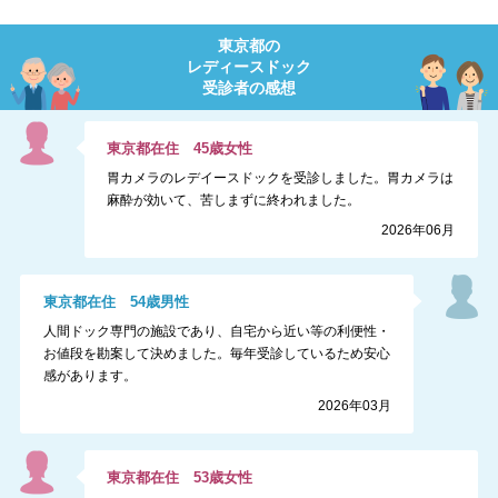
東京都
の
レディースドック
受診者の感想
東京都
在住
45
歳
女性
胃カメラのレデイースドックを受診しました。胃カメラは
麻酔が効いて、苦しまずに終われました。
2026年06月
東京都
在住
54
歳
男性
人間ドック専門の施設であり、自宅から近い等の利便性・
お値段を勘案して決めました。毎年受診しているため安心
感があります。
2026年03月
東京都
在住
53
歳
女性