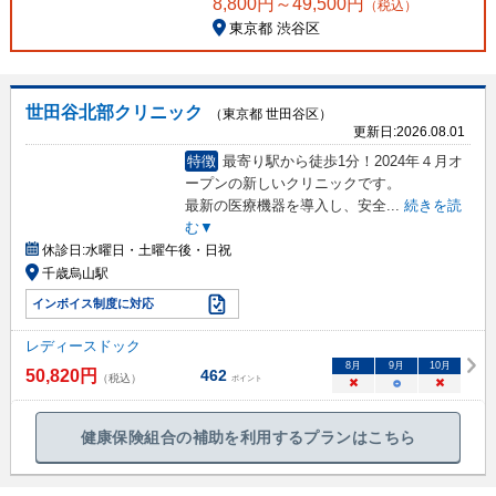
8,800
円～
49,500
円
（税込）
東京都 渋谷区
世田谷北部クリニック
（東京都 世田谷区）
更新日:
2026.08.01
特徴
最寄り駅から徒歩1分！2024年４月オ
ープンの新しいクリニックです。
最新の医療機器を導入し、安全
...
続きを読
む▼
休診日:
水曜日・土曜午後・日祝
千歳烏山駅
インボイス制度に対応
レディースドック
8
月
9
月
10
月
50,820
円
462
（税込）
ポイント
×
○
×
健康保険組合の補助を利用するプランはこちら