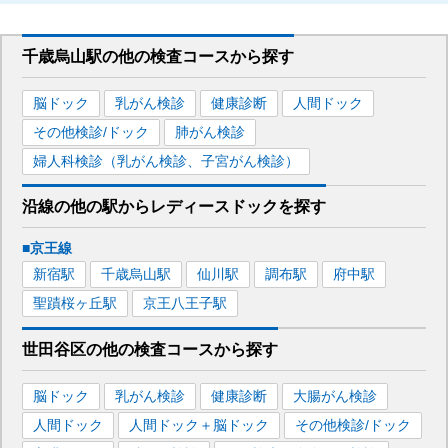
千歳烏山駅
の
他の
検査コースから探す
脳ドック
乳がん検診
健康診断
人間ドック
その他検診/ドック
肺がん検診
婦人科検診（乳がん検診、子宮がん検診）
沿線の他の駅から
レディースドックを
探す
■京王線
新宿
駅
千歳烏山
駅
仙川
駅
調布
駅
府中
駅
聖蹟桜ヶ丘
駅
京王八王子
駅
世田谷区
の
他の
検査コースから探す
脳ドック
乳がん検診
健康診断
大腸がん検診
人間ドック
人間ドック＋脳ドック
その他検診/ドック