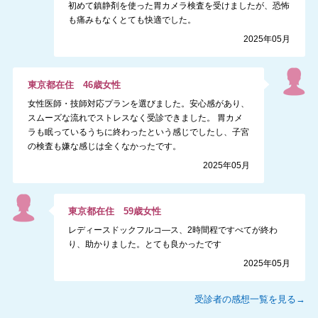
初めて鎮静剤を使った胃カメラ検査を受けましたが、恐怖
も痛みもなくとても快適でした。
2025年05月
東京都
在住
46
歳
女性
女性医師・技師対応プランを選びました。安心感があり、
スムーズな流れでストレスなく受診できました。 胃カメ
ラも眠っているうちに終わったという感じでしたし、子宮
の検査も嫌な感じは全くなかったです。
2025年05月
東京都
在住
59
歳
女性
レディースドックフルコ―ス、2時間程ですべてが終わ
り、助かりました。とても良かったです
2025年05月
受診者の感想一覧を見る→