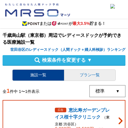
または
が
最大3.5%
貯まる！
千歳烏山駅（東京都）周辺
で
レディースドック
が予約でき
る
医療施設
一覧
世田谷区のレディースドック（人間ドック＋婦人科検診）ランキング
検索条件を変更する
▼
施設一覧
プラン一覧
1
全
件中
1
〜
1
件表示
恵比寿ガーデンプレ
広告
イス桜十字クリニック
（
東
京都
渋谷区
）