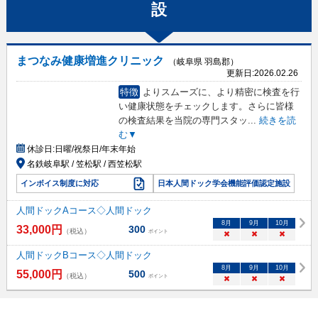
設
まつなみ健康増進クリニック
（岐阜県 羽島郡）
更新日:
2026.02.26
特徴
よりスムーズに、より精密に検査を行
い健康状態をチェックします。さらに皆様
の検査結果を当院の専門スタッ
...
続きを読
む▼
休診日:
日曜/祝祭日/年末年始
名鉄岐阜駅 / 笠松駅 / 西笠松駅
インボイス制度に対応
日本人間ドック学会機能評価認定施設
人間ドックAコース◇人間ドック
8
月
9
月
10
月
33,000
円
300
（税込）
ポイント
×
×
×
人間ドックBコース◇人間ドック
8
月
9
月
10
月
55,000
円
500
（税込）
ポイント
×
×
×