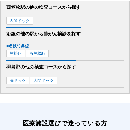
西笠松駅
の
他の
検査コースから探す
人間ドック
沿線の他の駅から
肺がん検診を
探す
■名鉄竹鼻線
笠松
駅
西笠松
駅
羽島郡
の
他の
検査コースから探す
脳ドック
人間ドック
医療施設選びで迷っている方