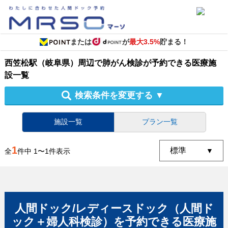
または
が
最大3.5%
貯まる！
西笠松駅（岐阜県）周辺
で
肺がん検診
が予約できる
医療施
設
一覧
検索条件を変更する
▼
施設一覧
プラン一覧
1
全
件中
1
〜
1
件表示
人間ドック/レディースドック（人間ド
ック＋婦人科検診）
を予約できる
医療施