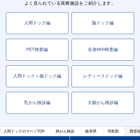
よく見られている医療施設をご紹介します。
人間ドック編
脳ドック編
PET検査編
全身MRI検査編
人間ドック＋脳ドック編
レディースドック編
乳がん検診編
大腸がん検診編
人間ドックのマーソTOP
肺がん検診
岐阜県
羽島郡
西笠