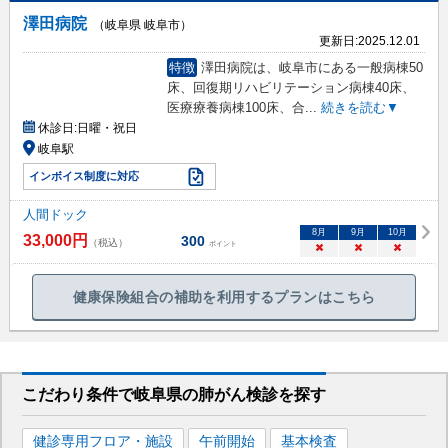
澤田病院
（岐阜県 岐阜市）
更新日:
2025.12.01
特徴
澤田病院は、岐阜市にある一般病棟50
床、回復期リハビリテーション病棟40床、
医療療養病棟100床、合
...
続きを読む▼
休診日:
日曜・祝日
岐阜駅
インボイス制度に対応
人間ドック
8
月
9
月
10
月
33,000
円
300
（税込）
ポイント
×
×
×
健康保険組合の補助を利用するプランはこちら
こだわり条件で
岐阜県
の肺がん検診を
探す
健診専用フロア・施設
午前開始
基本検査