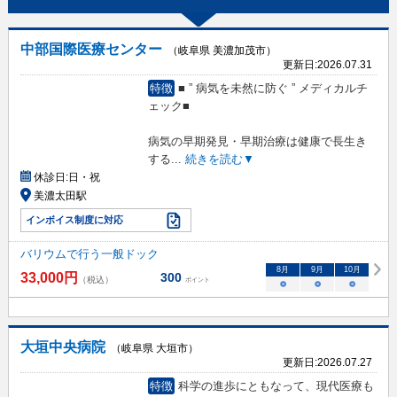
中部国際医療センター
（岐阜県 美濃加茂市）
更新日:
2026.07.31
特徴
■ ” 病気を未然に防ぐ ” メディカルチ
ェック■
病気の早期発見・早期治療は健康で長生き
する
...
続きを読む▼
休診日:
日・祝
美濃太田駅
インボイス制度に対応
バリウムで行う一般ドック
8
月
9
月
10
月
33,000
円
300
（税込）
ポイント
○
○
○
大垣中央病院
（岐阜県 大垣市）
更新日:
2026.07.27
特徴
科学の進歩にともなって、現代医療も