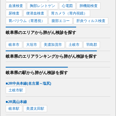
血液検査
胸部レントゲン
心電図
肺機能検査
尿検査
便潜血検査
胃カメラ（胃内視鏡）
胃バリウム（胃透視）
腹部エコー
肝炎ウィルス検査
岐阜県
のエリアから
肺がん検診を
探す
岐阜市
大垣市
美濃加茂市
土岐市
羽島郡
岐阜県
のエリア
ランキング
から
肺がん検診
を探す
岐阜県
の駅から
肺がん検診を
探す
■JR中央本線(名古屋～塩尻)
土岐市
駅
■JR高山本線
岐阜
駅
美濃太田
駅