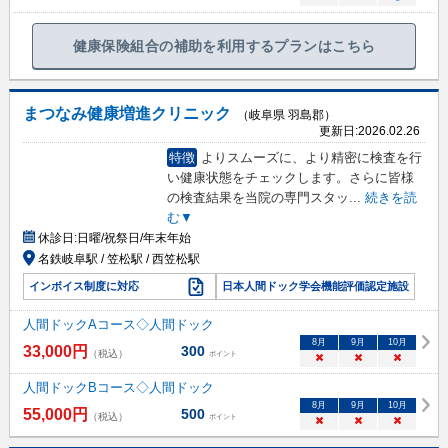
健康保険組合の補助を利用するプランはこちら
まつなみ健康増進クリニック
（岐阜県 羽島郡）
更新日:
2026.02.26
特徴
よりスムーズに、より精密に検査を行
い健康状態をチェックします。さらに皆様
の検査結果を当院の専門スタッ
...
続きを読
む▼
休診日:
日曜/祝祭日/年末年始
名鉄岐阜駅 / 笠松駅 / 西笠松駅
インボイス制度に対応
日本人間ドック学会機能評価認定施設
人間ドックAコース◇人間ドック
8
月
9
月
10
月
33,000
円
300
（税込）
ポイント
×
×
×
人間ドックBコース◇人間ドック
8
月
9
月
10
月
55,000
円
500
（税込）
ポイント
×
×
×