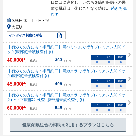
日に日に進化し、いのちを蝕む疾病への果
敢な挑戦は、休むことなく続け
...
続きを読
む▼
休診日:
木・土・日・祝
大垣駅
インボイス制度に対応
【初めての方にも・半日終了】胃バリウムで行うプレミアム人間ド
ック(腹部超音波検査付き)
8
月
9
月
10
月
40,000
円
363
（税込）
ポイント
○
○
○
【初めての方にも・半日終了】胃カメラで行うプレミアム人間ドッ
ク(腹部超音波検査付き)
8
月
9
月
10
月
45,000
円
409
（税込）
ポイント
○
○
○
【初めての方にも・半日終了】胃カメラで行うプレミアム人間ドッ
ク(上・下腹部CT検査+腹部超音波検査付き)
8
月
9
月
10
月
60,000
円
545
（税込）
ポイント
○
○
○
健康保険組合の補助を利用するプランはこちら