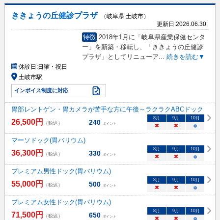
ききょうの丘健診プラザ
（岐阜県 土岐市）
更新日:
2026.06.30
特徴
2018年1月に「岐阜県産業保健センタ
ー」を新築・移転し、「ききょうの丘健診
プラザ」としてリニューア
...
続きを読む▼
休診日:
日曜・祝日
土岐市駅
インボイス制度に対応
胃部レントゲン・胃カメラが苦手な方に午後～ラクラクABCドック
8
月
9
月
10
月
26,500
円
240
（税込）
ポイント
×
×
○
マーソドック(胃バリウム)
8
月
9
月
10
月
36,300
円
330
（税込）
ポイント
×
×
○
プレミアム男性ドック(胃バリウム)
8
月
9
月
10
月
55,000
円
500
（税込）
ポイント
×
×
○
プレミアム女性ドック(胃バリウム)
8
月
9
月
10
月
71,500
円
650
（税込）
ポイント
×
×
○