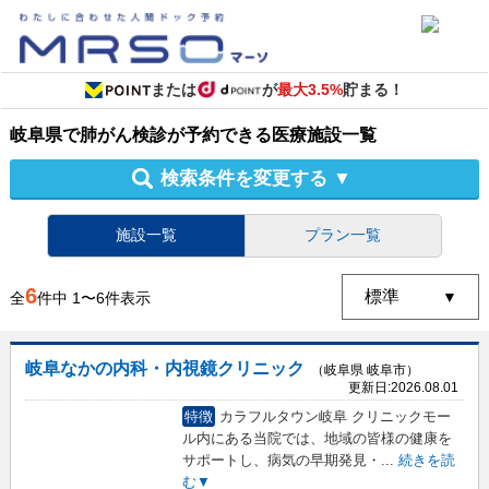
または
が
最大3.5%
貯まる！
岐阜県
で
肺がん検診
が予約できる
医療施設
一覧
検索条件を変更する
▼
施設一覧
プラン一覧
6
全
件中
1
〜
6
件表示
岐阜なかの内科・内視鏡クリニック
（岐阜県 岐阜市）
更新日:
2026.08.01
特徴
カラフルタウン岐阜 クリニックモー
ル内にある当院では、地域の皆様の健康を
サポートし、病気の早期発見・
...
続きを読
む▼