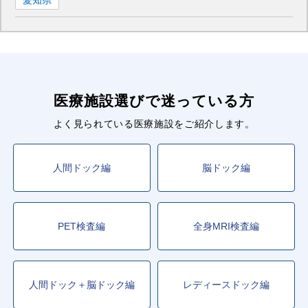
■近鉄養老線
大垣
駅
■長良川鉄道越美南線
美濃太田
駅
医療施設選びで迷っている方
■樽見鉄道樽見線
よく見られている医療施設をご紹介します。
大垣
駅
人間ドック編
脳ドック編
■養老鉄道養老線
大垣
駅
PET検査編
全身MRI検査編
人間ドック＋脳ドック編
レディースドック編