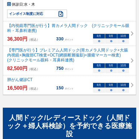
休診日:
水・木
インボイス制度に対応
【内視鏡専門医が行う】胃カメラ人間ドック (クリニックモール眼
科・耳鼻科連携)
8
月
9
月
10
月
36,300
円
330
（税込）
ポイント
○
○
○
【専門医が行う】プレミアム人間ドック(胃カメラ人間ドック+大腸
内視鏡+胸腹部CT検査+OCT(網膜断層撮影)+腫瘍マーカー検査)
(クリニックモール眼科・耳鼻科連携)
8
月
9
月
10
月
82,500
円
750
（税込）
ポイント
○
○
○
肺がん健診CT
8
月
9
月
10
月
16,500
円
150
（税込）
ポイント
○
○
○
人間ドック/レディースドック（人間ド
ック＋婦人科検診）
を予約できる
医療施
設