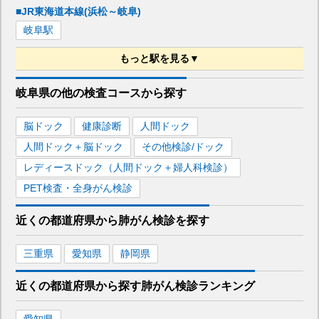
■JR東海道本線(浜松～岐阜)
岐阜
駅
もっと駅を見る▼
■JR東海道本線(岐阜～美濃赤坂・米原)
岐阜県
の
他の
検査コースから探す
岐阜
駅
大垣
駅
脳ドック
健康診断
人間ドック
■JR太多線
人間ドック＋脳ドック
その他検診/ドック
美濃太田
駅
レディースドック（人間ドック＋婦人科検診）
PET検査・全身がん検診
■名鉄名古屋本線
笠松
駅
名鉄岐阜
駅
近くの都道府県
から
肺がん検診を
探す
■名鉄各務原線
三重県
愛知県
静岡県
名鉄岐阜
駅
近くの都道府県から探す
肺がん検診
ランキング
■名鉄竹鼻線
笠松
駅
西笠松
駅
愛知県