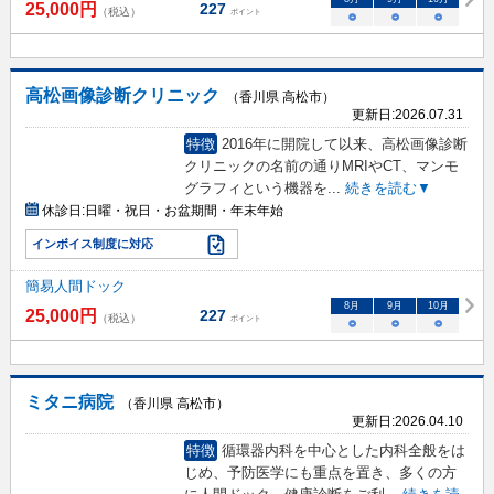
25,000
円
227
（税込）
ポイント
○
○
○
高松画像診断クリニック
（香川県 高松市）
更新日:
2026.07.31
特徴
2016年に開院して以来、高松画像診断
クリニックの名前の通りMRIやCT、マンモ
グラフィという機器を
...
続きを読む▼
休診日:
日曜・祝日・お盆期間・年末年始
インボイス制度に対応
簡易人間ドック
8
月
9
月
10
月
25,000
円
227
（税込）
ポイント
○
○
○
ミタニ病院
（香川県 高松市）
更新日:
2026.04.10
特徴
循環器内科を中心とした内科全般をは
じめ、予防医学にも重点を置き、多くの方