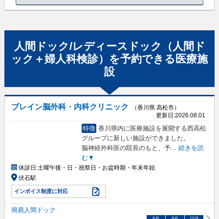
人間ドック/レディースドック（人間ド
ック＋婦人科検診）
を予約できる
医療施
設
ブレイン脳外科・内科クリニック
（香川県 高松市）
更新日:
2026.08.01
特徴
香川県内に医療施設を展開する西高松
グループに新しい施設ができました。
脳神経外科医の院長のもと、予
...
続きを読
む▼
休診日:
土曜午後・日・祝祭日・お盆時期・年末年始
伏石駅
インボイス制度に対応
簡易人間ドック
8
月
9
月
10
月