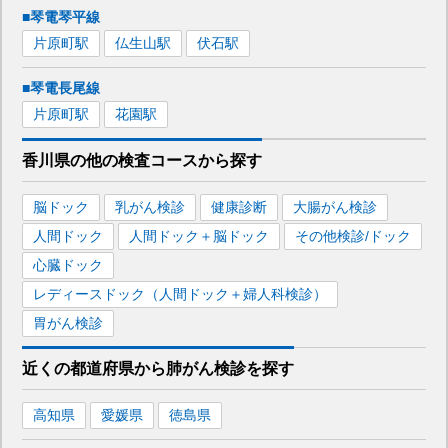
■琴電琴平線
片原町
駅
仏生山
駅
伏石
駅
■琴電長尾線
片原町
駅
花園
駅
香川県
の
他の
検査コースから探す
脳ドック
乳がん検診
健康診断
大腸がん検診
人間ドック
人間ドック＋脳ドック
その他検診/ドック
心臓ドック
レディースドック（人間ドック＋婦人科検診）
胃がん検診
近くの都道府県
から
肺がん検診を
探す
高知県
愛媛県
徳島県