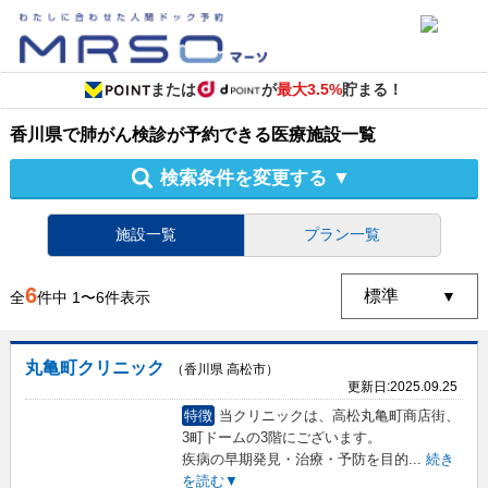
または
が
最大3.5%
貯まる！
香川県
で
肺がん検診
が予約できる
医療施設
一覧
検索条件を変更する
▼
施設一覧
プラン一覧
6
全
件中
1
〜
6
件表示
丸亀町クリニック
（香川県 高松市）
更新日:
2025.09.25
特徴
当クリニックは、高松丸亀町商店街、
3町ドームの3階にございます。
疾病の早期発見・治療・予防を目的
...
続き
を読む▼