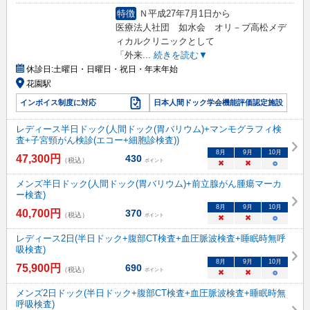
特徴
Ｎ平成27年7月1日から
医療法人社団 如水会 オリ－ブ高松メデ
ィカルクリニックとして
「外来
...
続きを読む▼
休診日:
土曜日・日曜日・祝日・年末年始
花園駅
インボイス制度に対応
日本人間ドック学会機能評価認定施設
レディース半日ドック(人間ドック(胃バリウム)+マンモグラフィ検
査+子宮頸がん検診(エコー+細胞診検査))
8
月
9
月
10
月
47,300
円
430
（税込）
ポイント
×
×
○
メンズ半日ドック(人間ドック(胃バリウム)+前立腺がん腫瘍マーカ
ー検査)
8
月
9
月
10
月
40,700
円
370
（税込）
ポイント
×
×
○
レディース2日(半日ドック+腹部CT検査+血圧脈波検査+睡眠時無呼
吸検査)
8
月
9
月
10
月
75,900
円
690
（税込）
ポイント
×
×
○
メンズ2日ドック(半日ドック+腹部CT検査+血圧脈波検査+睡眠時無
呼吸検査)