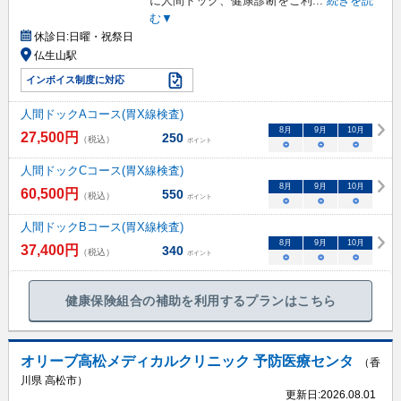
に人間ドック、健康診断をご利
...
続きを読
む▼
休診日:
日曜・祝祭日
仏生山駅
インボイス制度に対応
人間ドックAコース(胃X線検査)
8
月
9
月
10
月
27,500
円
250
（税込）
ポイント
○
○
○
人間ドックCコース(胃X線検査)
8
月
9
月
10
月
60,500
円
550
（税込）
ポイント
○
○
○
人間ドックBコース(胃X線検査)
8
月
9
月
10
月
37,400
円
340
（税込）
ポイント
○
○
○
健康保険組合の補助を利用するプランはこちら
オリーブ高松メディカルクリニック 予防医療センタ
（香
川県 高松市）
更新日:
2026.08.01