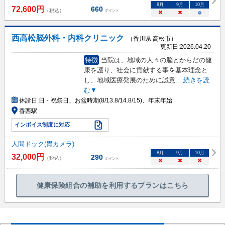
8
月
9
月
10
月
72,600
円
660
（税込）
ポイント
×
×
○
西高松脳外科・内科クリニック
（香川県 高松市）
更新日:
2026.04.20
特徴
当院は、地域の人々の脳とからだの健
康を護り、社会に貢献する事を基本理念と
し、地域医療発展のために誠意
...
続きを読
む▼
休診日:
日・祝祭日、お盆時期(8/13.8/14.8/15)、年末年始
香西駅
インボイス制度に対応
人間ドック(胃カメラ)
8
月
9
月
10
月
32,000
円
290
（税込）
ポイント
×
×
×
健康保険組合の補助を利用するプランはこちら