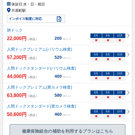
休診日:
水・日・祝日
片原町駅
インボイス制度に対応
肺ドック
8
月
9
月
10
月
22,000
円
200
（税込）
ポイント
×
×
×
人間ドックプレミアム(バリウム検査)
8
月
9
月
10
月
57,200
円
520
（税込）
ポイント
×
×
×
人間ドックスタンダード(バリウム検査)
8
月
9
月
10
月
44,000
円
400
（税込）
ポイント
×
×
×
人間ドックプレミアム(胃カメラ検査)
8
月
9
月
10
月
63,800
円
580
（税込）
ポイント
×
×
×
人間ドックスタンダード(胃カメラ検査)
8
月
9
月
10
月
50,600
円
460
（税込）
ポイント
×
×
×
健康保険組合の補助を利用するプランはこちら