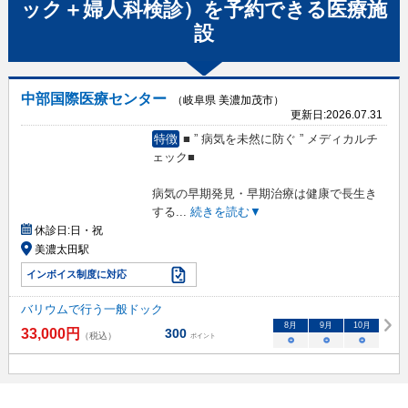
ック＋婦人科検診）
を予約できる
医療施
設
中部国際医療センター
（岐阜県 美濃加茂市）
更新日:
2026.07.31
特徴
■ ” 病気を未然に防ぐ ” メディカルチ
ェック■
病気の早期発見・早期治療は健康で長生き
する
...
続きを読む▼
休診日:
日・祝
美濃太田駅
インボイス制度に対応
バリウムで行う一般ドック
8
月
9
月
10
月
33,000
円
300
（税込）
ポイント
○
○
○