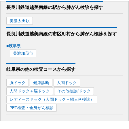
長良川鉄道越美南線
の駅から
肺がん検診を
探す
美濃太田
駅
長良川鉄道越美南線
の市区町村から
肺がん検診を
探す
■
岐阜県
美濃加茂市
岐阜県
の
他の
検査コースから探す
脳ドック
健康診断
人間ドック
人間ドック＋脳ドック
その他検診/ドック
レディースドック（人間ドック＋婦人科検診）
PET検査・全身がん検診