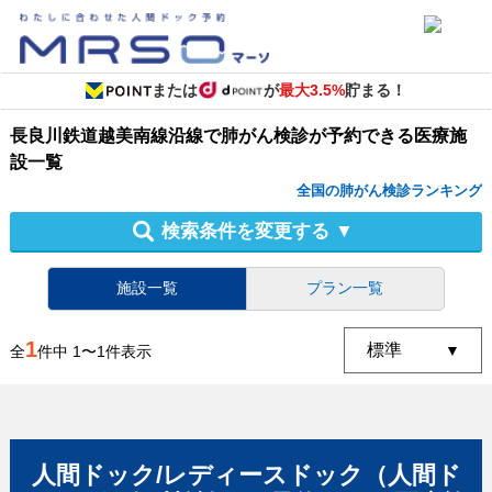
または
が
最大3.5%
貯まる！
長良川鉄道越美南線沿線
で
肺がん検診
が予約できる
医療施
設
一覧
全国の肺がん検診ランキング
検索条件を変更する
▼
施設一覧
プラン一覧
1
全
件中
1
〜
1
件表示
人間ドック/レディースドック（人間ド