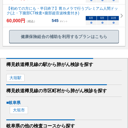
○
○
○
【初めての方にも・半日終了】胃カメラで行うプレミアム人間ドッ
ク(上・下腹部CT検査+腹部超音波検査付き)
8
月
9
月
10
月
60,000
円
545
（税込）
ポイント
○
○
○
健康保険組合の補助を利用するプランはこちら
樽見鉄道樽見線
の駅から
肺がん検診を
探す
大垣
駅
樽見鉄道樽見線
の市区町村から
肺がん検診を
探す
■
岐阜県
大垣市
岐阜県
の
他の
検査コースから探す