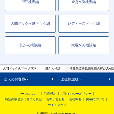
PET検査編
全身MRI検査編
人間ドック＋脳ドック編
レディースドック編
乳がん検診編
大腸がん検診編
人間ドックのマーソTOP
肺がん検診
樽見鉄道樽見線沿線の肺がん検
法人のお客様へ
医療施設様へ
マーソについて
利用規約
プライバシーポリシー
特定商取引法に基づく表記
お問い合わせ
会社概要
掲載について
サイトマップ
© MRSO Inc. All rights reserved.