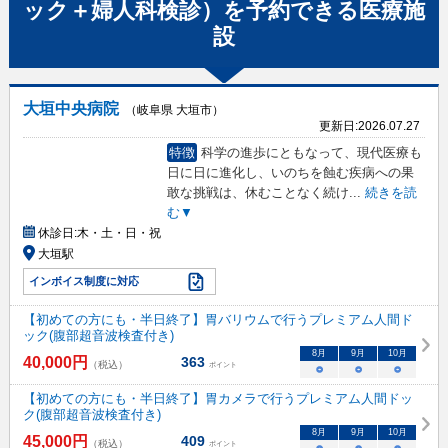
ック＋婦人科検診）
を予約できる
医療施
設
大垣中央病院
（岐阜県 大垣市）
更新日:
2026.07.27
特徴
科学の進歩にともなって、現代医療も
日に日に進化し、いのちを蝕む疾病への果
敢な挑戦は、休むことなく続け
...
続きを読
む▼
休診日:
木・土・日・祝
大垣駅
インボイス制度に対応
【初めての方にも・半日終了】胃バリウムで行うプレミアム人間ド
ック(腹部超音波検査付き)
8
月
9
月
10
月
40,000
円
363
（税込）
ポイント
○
○
○
【初めての方にも・半日終了】胃カメラで行うプレミアム人間ドッ
ク(腹部超音波検査付き)
8
月
9
月
10
月
45,000
円
409
（税込）
ポイント