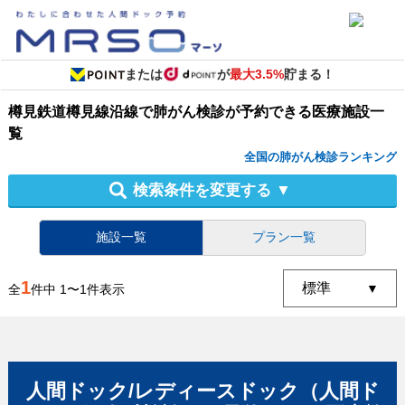
または
が
最大3.5%
貯まる！
樽見鉄道樽見線沿線
で
肺がん検診
が予約できる
医療施設
一
覧
全国の肺がん検診ランキング
検索条件を変更する
▼
施設一覧
プラン一覧
1
全
件中
1
〜
1
件表示
人間ドック/レディースドック（人間ド