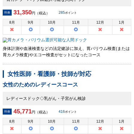
31,350
285
円（税込）
ポイント
8
月
9
月
10
月
11
月
12
月
1
月
身体計測や血液検査などの法定健診に加え、胃バリウム検査(または
胃カメラ検査)やエコー検査がセットになったコース
女性医師・看護師・技師が対応
女性のためのレディースコース
レディースドック◇乳がん・子宮がん検診
45,771
416
円（税込）
ポイント
8
月
9
月
10
月
11
月
12
月
1
月