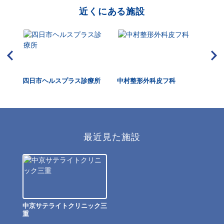
近くにある施設
四日市ヘルスプラス診療所
中村整形外科皮フ科
富
最近見た施設
中京サテライトクリニック三
重