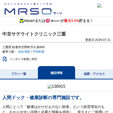
または
が
最大3.5%
貯まる！
中京サテライトクリニック三重
更新日:
2026.07.31
三重県
鈴鹿市庄野町字久保866
最寄り駅：
加佐登駅
/
平田町駅
インボイス制度に対応
施設情報
プラン一覧
地図・アクセス
人間ドック・健康診断の専門施設です。
人間にとって「健康はかけがえのない財産」という経営理念のも
と、わかりやすい説明と必要な情報を提供し、 皆さまにご利用いた