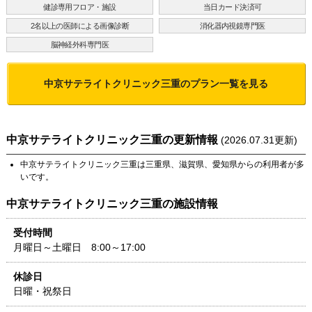
健診専用フロア・施設
当日カード決済可
2名以上の医師による画像診断
消化器内視鏡専門医
脳神経外科専門医
中京サテライトクリニック三重
のプラン一覧を見る
中京サテライトクリニック三重
の更新情報
(
2026.07.31
更新)
中京サテライトクリニック三重
は
三重県
、
滋賀県
、
愛知県
からの利用者が多
いです。
中京サテライトクリニック三重
の施設情報
受付時間
月曜日～土曜日 8:00～17:00
休診日
日曜・祝祭日