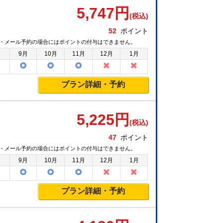
5,747
円
(税込)
52
ポイント
・メール予約の場合にはポイントの付与はできません。
月
9月
10月
11月
12月
1月
プラン詳細・予約
5,225
円
(税込)
47
ポイント
・メール予約の場合にはポイントの付与はできません。
月
9月
10月
11月
12月
1月
プラン詳細・予約