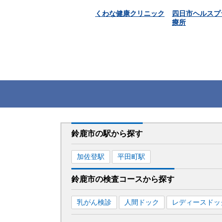
くわな健康クリニック
四日市ヘルスプ
療所
鈴鹿市
の駅から
探す
加佐登
駅
平田町
駅
鈴鹿市
の
検査コースから探す
乳がん検診
人間ドック
レディースドッ