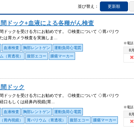
並び替え：
更新順
間ドック+血液による各種がん検査
間ドックを受ける方にお勧めです。 ◎検査について ◇胃バリウ
たは胃カメラ検査を実施しま...
※電話
血液検査
胸部レントゲン
運動負荷心電図
8
ム（胃透視）
腹部エコー
腫瘍マーカー
人間ドック
間ドックを受ける方にお勧めです。 ◎検査について ◇胃バリウ
経口もしくは経鼻内視鏡(胃...
※電話
血液検査
胸部レントゲン
運動負荷心電図
8
（胃内視鏡）
胃バリウム（胃透視）
腹部エコー
腫瘍マーカー