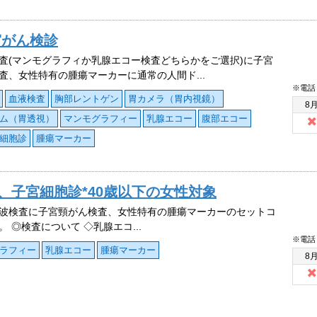
宮がん検診
査(マンモグラフィか乳腺エコー検査どちらかをご選択)に子宮
査、女性特有の腫瘍マーカーに通常の人間ド...
※電話
血液検査
胸部レントゲン
胃カメラ（胃内視鏡）
8
ム（胃透視）
マンモグラフィー
乳腺エコー
腹部エコー
細胞診
腫瘍マーカー
、子宮細胞診*40歳以下の女性対象
波検査に子宮頸がん検査、女性特有の腫瘍マーカーのセットコ
。 ◎検査について ◇乳腺エコ...
※電話
ラフィー
乳腺エコー
腫瘍マーカー
8