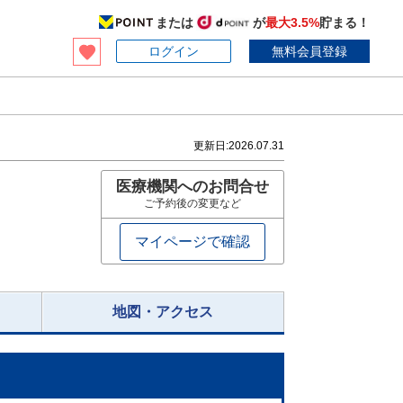
または
が
最大3.5%
貯まる！
ログイン
無料会員登録
更新日:
2026.07.31
医療機関へのお問合せ
ご予約後の変更など
マイページで確認
地図・アクセス