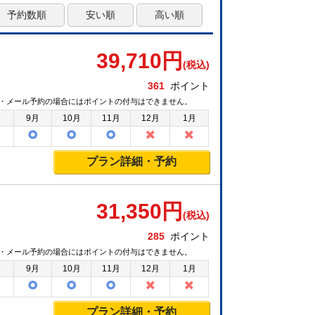
予約数順
安い順
高い順
39,710
円
(税込)
361
ポイント
・メール予約の場合にはポイントの付与はできません。
月
9月
10月
11月
12月
1月
プラン詳細・予約
31,350
円
(税込)
285
ポイント
・メール予約の場合にはポイントの付与はできません。
月
9月
10月
11月
12月
1月
プラン詳細・予約