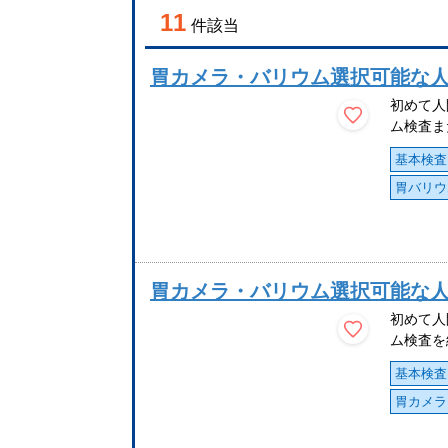
11
件該当
胃カメラ・バリウム選択可能な人
初めて人
ム検査ま
基本検査
胃バリウ
胃カメラ・バリウム選択可能な
初めて人
ム検査を
基本検査
胃カメラ