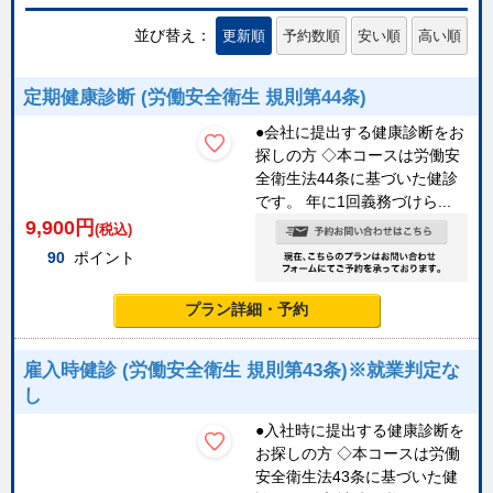
並び替え：
更新順
予約数順
安い順
高い順
定期健康診断 (労働安全衛生 規則第44条)
●会社に提出する健康診断をお
探しの方 ◇本コースは労働安
全衛生法44条に基づいた健診
です。 年に1回義務づけら...
9,900
円
(税込)
90
ポイント
プラン詳細・予約
雇入時健診 (労働安全衛生 規則第43条)※就業判定な
し
●入社時に提出する健康診断を
お探しの方 ◇本コースは労働
安全衛生法43条に基づいた健