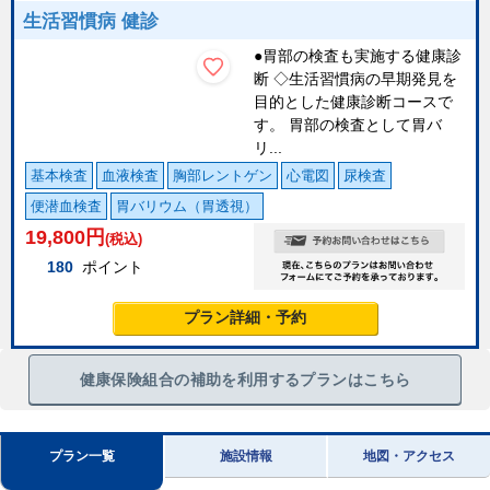
生活習慣病 健診
●胃部の検査も実施する健康診
断 ◇生活習慣病の早期発見を
目的とした健康診断コースで
す。 胃部の検査として胃バ
リ...
基本検査
血液検査
胸部レントゲン
心電図
尿検査
便潜血検査
胃バリウム（胃透視）
19,800
円
(税込)
180
ポイント
プラン詳細・予約
健康保険組合の補助を利用するプランはこちら
プラン一覧
施設情報
地図・アクセス