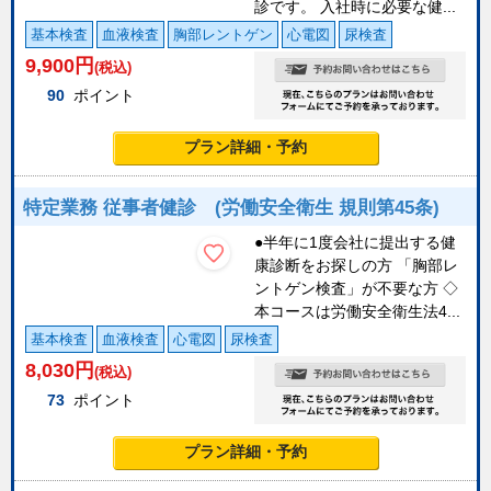
診です。 入社時に必要な健...
基本検査
血液検査
胸部レントゲン
心電図
尿検査
9,900
円
(税込)
90
ポイント
プラン詳細・予約
特定業務 従事者健診 (労働安全衛生 規則第45条)
●半年に1度会社に提出する健
康診断をお探しの方 「胸部レ
ントゲン検査」が不要な方 ◇
本コースは労働安全衛生法4...
基本検査
血液検査
心電図
尿検査
8,030
円
(税込)
73
ポイント
プラン詳細・予約