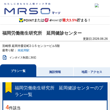
または
が
最大3.5%
貯まる！
福岡労働衛生研究所 延岡健診センター
更新日:
2026.06.26
宮崎県
延岡市愛宕町2-1-5
センコービル5階
最寄り駅：
南延岡駅
インボイス制度に対応
プラン一覧
施設情報
地図・アクセス
福岡労働衛生研究所 延岡健診センター
のプ
ラン一覧
4
件該当