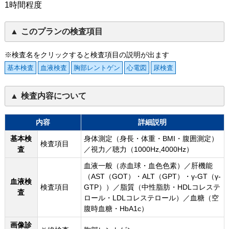
1時間程度
このプランの検査項目
※検査名をクリックすると検査項目の説明が出ます
基本検査
血液検査
胸部レントゲン
心電図
尿検査
検査内容について
内容
詳細説明
基本検
身体測定（身長・体重・BMI・腹囲測定）
検査項目
査
／視力／聴力（1000Hz,4000Hz）
血液一般（赤血球・血色色素）／肝機能
（AST（GOT）・ALT（GPT）・γ-GT（γ-
血液検
検査項目
GTP））／脂質（中性脂肪・HDLコレステ
査
ロール・LDLコレステロール）／血糖（空
腹時血糖・HbA1c）
画像診