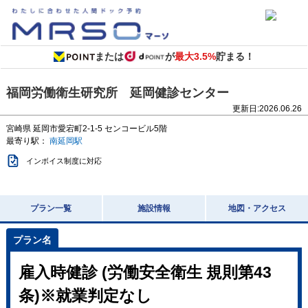
または
が
最大3.5%
貯まる！
福岡労働衛生研究所 延岡健診センター
更新日:
2026.06.26
宮崎県
延岡市愛宕町2-1-5
センコービル5階
最寄り駅：
南延岡駅
インボイス制度に対応
プラン一覧
施設情報
地図・アクセス
雇入時健診 (労働安全衛生 規則第43
条)※就業判定なし