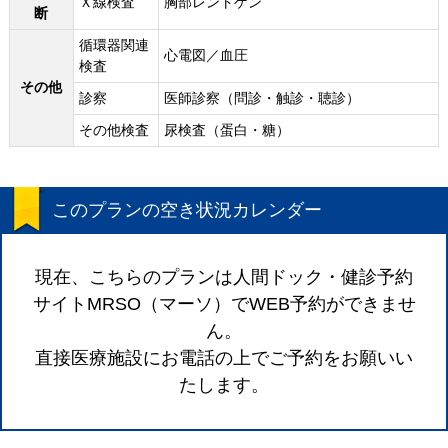
Ｘ線検査
胸部レントゲン
断
循環器関連
心電図／血圧
検査
その他
診察
医師診察（問診・触診・聴診）
その他検査
尿検査（蛋白・糖）
このプランの空き状況カレンダー
現在、こちらのプランは人間ドック・健診予約
サイトMRSO（マーソ）でWEB予約ができませ
ん。
直接医療施設にお電話の上でご予約をお願いい
たします。