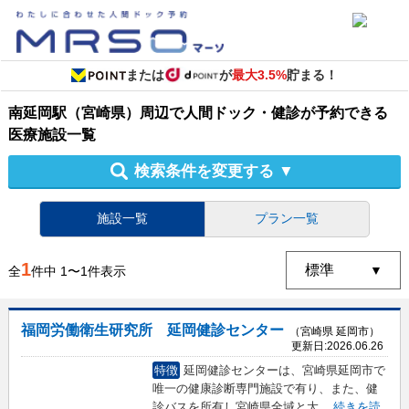
または
が
最大3.5%
貯まる！
南延岡駅（宮崎県）周辺
で
人間ドック・健診
が予約できる
医療施設
一覧
検索条件を変更する
▼
施設一覧
プラン一覧
1
全
件中
1
〜
1
件表示
福岡労働衛生研究所 延岡健診センター
（宮崎県 延岡市）
更新日:
2026.06.26
特徴
延岡健診センターは、宮崎県延岡市で
唯一の健康診断専門施設で有り、また、健
診バスを所有し宮崎県全域と大
...
続きを読