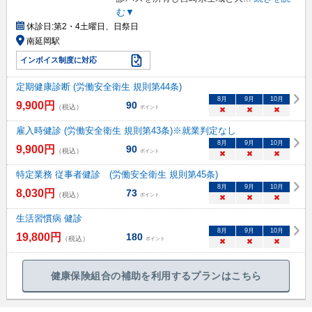
む▼
休診日:
第2・4土曜日、日祭日
南延岡駅
インボイス制度に対応
定期健康診断 (労働安全衛生 規則第44条)
8
月
9
月
10
月
9,900
円
90
（税込）
ポイント
×
×
×
雇入時健診 (労働安全衛生 規則第43条)※就業判定なし
8
月
9
月
10
月
9,900
円
90
（税込）
ポイント
×
×
×
特定業務 従事者健診 (労働安全衛生 規則第45条)
8
月
9
月
10
月
8,030
円
73
（税込）
ポイント
×
×
×
生活習慣病 健診
8
月
9
月
10
月
19,800
円
180
（税込）
ポイント
×
×
×
健康保険組合の補助を利用するプランはこちら