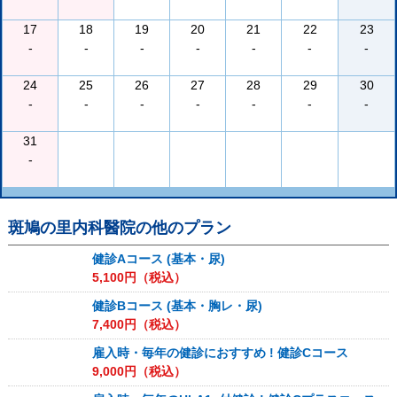
17
18
19
20
21
22
23
-
-
-
-
-
-
-
24
25
26
27
28
29
30
-
-
-
-
-
-
-
31
-
斑鳩の里内科醫院
の他のプラン
健診Aコース (基本・尿)
5,100
円（税込）
健診Bコース (基本・胸レ・尿)
7,400
円（税込）
雇入時・毎年の健診におすすめ ! 健診Cコース
9,000
円（税込）