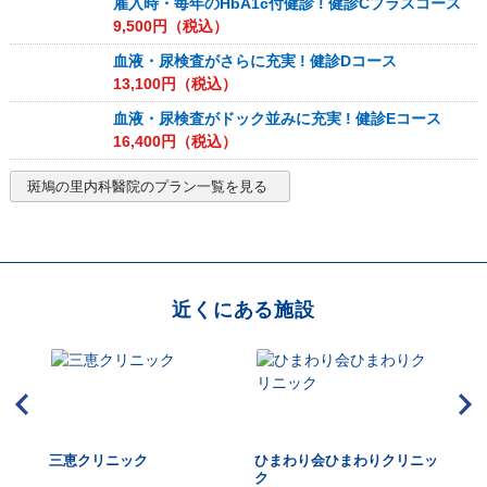
雇入時・毎年のHbA1c付健診 ! 健診Cプラスコース
9,500
円（税込）
血液・尿検査がさらに充実 ! 健診Dコース
13,100
円（税込）
血液・尿検査がドック並みに充実 ! 健診Eコース
16,400
円（税込）
斑鳩の里内科醫院
のプラン一覧を見る
近くにある施設
三恵クリニック
ひまわり会ひまわりクリニッ
片
ク