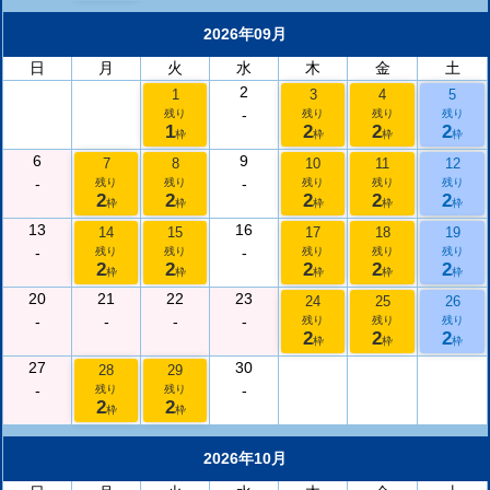
2026年09月
日
月
火
水
木
金
土
2
1
3
4
5
-
残り
残り
残り
残り
1
2
2
2
枠
枠
枠
枠
6
9
7
8
10
11
12
-
-
残り
残り
残り
残り
残り
2
2
2
2
2
枠
枠
枠
枠
枠
13
16
14
15
17
18
19
-
-
残り
残り
残り
残り
残り
2
2
2
2
2
枠
枠
枠
枠
枠
20
21
22
23
24
25
26
-
-
-
-
残り
残り
残り
2
2
2
枠
枠
枠
27
30
28
29
-
-
残り
残り
2
2
枠
枠
2026年10月