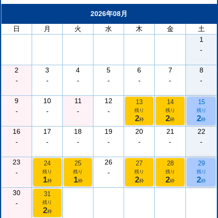
2026年08月
日
月
火
水
木
金
土
1
-
2
3
4
5
6
7
8
-
-
-
-
-
-
-
9
10
11
12
13
14
15
-
-
-
-
残り
残り
残り
2
2
2
枠
枠
枠
16
17
18
19
20
21
22
-
-
-
-
-
-
-
23
26
24
25
27
28
29
-
-
残り
残り
残り
残り
残り
1
1
2
2
2
枠
枠
枠
枠
枠
30
31
-
残り
2
枠