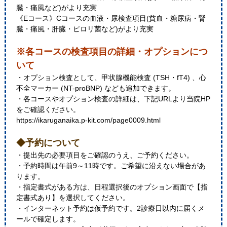
臓・痛風など)がより充実
《Eコース》Cコースの血液・尿検査項目(貧血・糖尿病・腎
臓・痛風・肝臓・ピロリ菌など)がより充実
※各コースの検査項目の詳細・オプションにつ
いて
・オプション検査として、甲状腺機能検査 (TSH・fT4) 、心
不全マーカー (NT-proBNP) なども追加できます。
・各コースやオプション検査の詳細は、下記URLより当院HP
をご確認ください。
https://ikaruganaika.p-kit.com/page0009.html
◆予約について
・提出先の必要項目をご確認のうえ、ご予約ください。
・予約時間は午前9～11時です。ご希望に沿えない場合があ
ります。
・指定書式がある方は、日程選択後のオプション画面で【指
定書式あり】を選択してください。
・インターネット予約は仮予約です。2診療日以内に届くメ
ールで確定します。