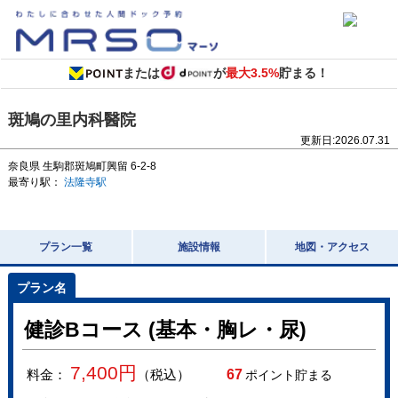
または
が
最大3.5%
貯まる！
斑鳩の里内科醫院
更新日:
2026.07.31
奈良県
生駒郡斑鳩町興留 6-2-8
最寄り駅：
法隆寺駅
プラン一覧
施設情報
地図・アクセス
健診Bコース (基本・胸レ・尿)
7,400
円
料金：
（税込）
67
ポイント貯まる