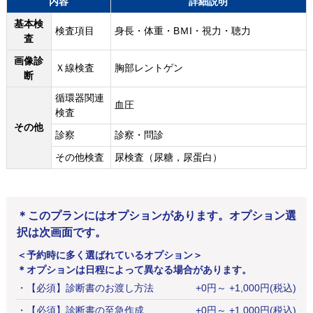
内容
詳細説明
基本検
検査項目
身長・体重・BＭI・視力・聴力
査
画像診
Ｘ線検査
胸部レントゲン
断
循環器関連
血圧
検査
その他
診察
診察・問診
その他検査
尿検査（尿糖，尿蛋白）
＊このプランにはオプションがあります。オプション選
択は次画面です。
＜予約時に多く選ばれているオプション＞
＊オプションは日程によって異なる場合があります。
・
【必須】診断書のお渡し方法
+
0
円
～ +1,000円(税込)
・
【必須】診断書の至急作成
+
0
円
～ +1,000円(税込)