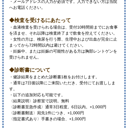
・メールアドレスの入力が必須です。入力できない方は当院
へお電話ください。
◆検査を受けるにあたって
・血液検査を受けられる場合は、受付10時間前までにお食事
を済ませ、それ以降は検査終了まで飲食を控えてください。
・女性の方は、検尿を行う際、生理中および出血が完全に止
まってから72時間以内は避けてください。
・妊娠中、または妊娠の可能性がある方は胸部レントゲンを
受けられません。
◆診断書について
・健診結果をまとめた診断書1枚をお付けします。
・通常は7日後以降にご来院いただき、受付にてお渡ししま
す。
・以下の追加対応も可能です。
〈結果説明〉診察室で説明。無料
〈診断書至急作成〉通常3日程度。6日以内。+1,000円
〈診断書郵送〉宛先1件につき、+1,000円
〈指定書式あり〉手書きの場合、+1,000円