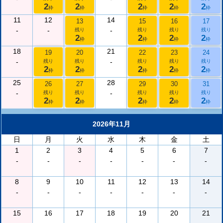
2
2
2
2
2
枠
枠
枠
枠
枠
11
12
14
13
15
16
17
-
-
-
残り
残り
残り
残り
2
2
2
2
枠
枠
枠
枠
18
21
19
20
22
23
24
-
-
残り
残り
残り
残り
残り
2
2
2
2
2
枠
枠
枠
枠
枠
25
28
26
27
29
30
31
-
-
残り
残り
残り
残り
残り
2
2
2
2
2
枠
枠
枠
枠
枠
2026年11月
日
月
火
水
木
金
土
1
2
3
4
5
6
7
-
-
-
-
-
-
-
8
9
10
11
12
13
14
-
-
-
-
-
-
-
15
16
17
18
19
20
21