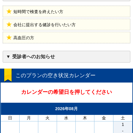
短時間で検査を終えたい方
会社に提出する健診を行いたい方
高血圧の方
受診者へのお知らせ
このプランの空き状況カレンダー
カレンダーの希望日を押してください
2026年08月
日
月
火
水
木
金
土
1
-