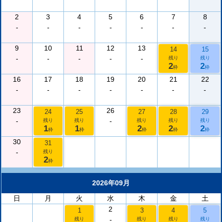
2
3
4
5
6
7
8
-
-
-
-
-
-
-
9
10
11
12
13
14
15
-
-
-
-
-
残り
残り
2
2
枠
枠
16
17
18
19
20
21
22
-
-
-
-
-
-
-
23
26
24
25
27
28
29
-
-
残り
残り
残り
残り
残り
1
1
2
2
2
枠
枠
枠
枠
枠
30
31
-
残り
2
枠
2026年09月
日
月
火
水
木
金
土
2
1
3
4
5
-
残り
残り
残り
残り