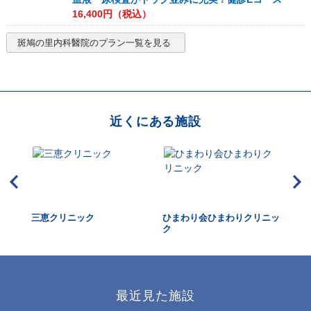
16,400
円（税込）
斑鳩の里内科醫院
のプラン一覧を見る
近くにある施設
三恵クリニック
ひまわり会ひまわりクリニッ
片
ク
最近見た施設