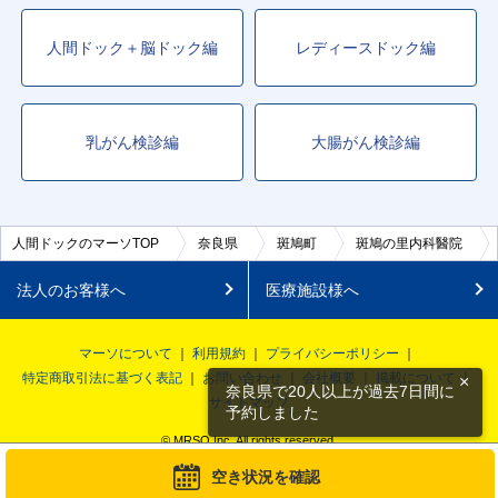
人間ドック＋脳ドック編
レディースドック編
乳がん検診編
大腸がん検診編
人間ドックのマーソTOP
奈良県
斑鳩町
斑鳩の里内科醫院
法人のお客様へ
医療施設様へ
マーソについて
利用規約
プライバシーポリシー
特定商取引法に基づく表記
お問い合わせ
会社概要
掲載について
×
奈良県で20人以上が過去7日間に
サイトマップ
予約しました
© MRSO Inc. All rights reserved.
空き状況を確認