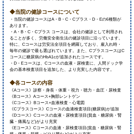
◆当院の健診コースについて
・当院の健診コースはA・B・C・Cプラス・D・Eの6種類が
あります。
・A・B・C・Cプラス コースは、会社の健診として利用され
ることが多く、労働安全衛生法の健診項目に沿っています。
特に、Cコースは労安法全項目を網羅しており、雇入れ時・
毎年の健診で最も選ばれています。また、CプラスコースはC
コースに糖尿病のHbA1cが追加されたコースです。
・D・Eコースは、Cコースの血液・尿検査に、人間ドック学
会の基本検査項目を追加した、より充実した内容です。
◆各コースの内容
《Aコース》診察・身長・体重・視力・聴力・血圧・尿検査
《Bコース》Aコース+胸部レントゲン
《Cコース》Bコース+血液検査・心電図
《Cプラスコース》Cコースの血液検査項目(糖尿病)が追加
《Dコース》Cコースの血液・尿検査項目(貧血・糖尿病・腎
臓・痛風など)がより充実
《Eコース》Cコースの血液・尿検査項目(貧血・糖尿病・腎