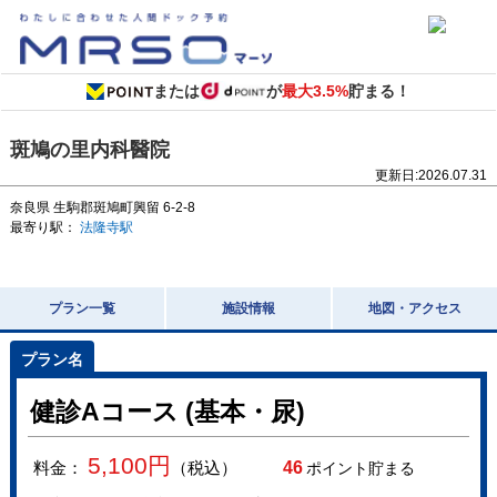
または
が
最大3.5%
貯まる！
斑鳩の里内科醫院
更新日:
2026.07.31
奈良県
生駒郡斑鳩町興留 6-2-8
最寄り駅：
法隆寺駅
プラン一覧
施設情報
地図・アクセス
健診Aコース (基本・尿)
5,100
円
料金：
（税込）
46
ポイント貯まる