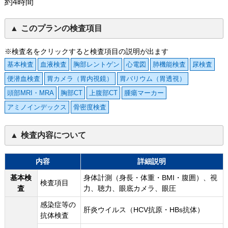
約4時間
このプランの検査項目
※検査名をクリックすると検査項目の説明が出ます
基本検査
血液検査
胸部レントゲン
心電図
肺機能検査
尿検査
便潜血検査
胃カメラ（胃内視鏡）
胃バリウム（胃透視）
頭部MRI・MRA
胸部CT
上腹部CT
腫瘍マーカー
アミノインデックス
骨密度検査
検査内容について
内容
詳細説明
基本検
身体計測（身長・体重・BMI・腹囲）、視
検査項目
査
力、聴力、眼底カメラ、眼圧
感染症等の
肝炎ウイルス（HCV抗原・HBs抗体）
抗体検査