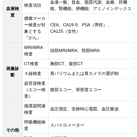
血液一般、貧血、脂質代謝、血糖、肝機
検査項目
血液検
能、腎機能、膵機能、アミノインデックス
査
腫瘍マーカ
ー検査が対
CEA、CA19-9、PSA（男性）、
象とする
CA125（女性）
『がん』
MRI/MRA
頭部MRI/MRA、頸部MRA
検査
CT検査
胸部CT、腹部CT
画像診
Ｘ線検査
胃バリウムまたは胃カメラの選択制
断
超音波検査
（エコー検
腹部エコー、骨密度エコー
査）
循環器関連
血圧測定、安静時心電図、血圧脈波
検査
呼吸機能検
スパイロメーター
査
その他