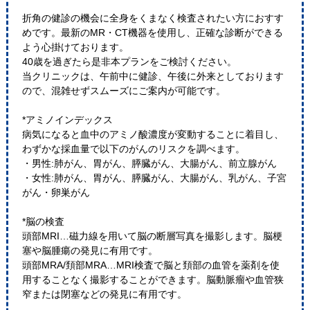
折角の健診の機会に全身をくまなく検査されたい方におすす
めです。最新のMR・CT機器を使用し、正確な診断ができる
よう心掛けております。
40歳を過ぎたら是非本プランをご検討ください。
当クリニックは、午前中に健診、午後に外来としております
ので、混雑せずスムーズにご案内が可能です。
*アミノインデックス
病気になると血中のアミノ酸濃度が変動することに着目し、
わずかな採血量で以下のがんのリスクを調べます。
・男性:肺がん、胃がん、膵臓がん、大腸がん、前立腺がん
・女性:肺がん、胃がん、膵臓がん、大腸がん、乳がん、子宮
がん・卵巣がん
*脳の検査
頭部MRI…磁力線を用いて脳の断層写真を撮影します。脳梗
塞や脳腫瘍の発見に有用です。
頭部MRA/頚部MRA…MRI検査で脳と頚部の血管を薬剤を使
用することなく撮影することができます。脳動脈瘤や血管狭
窄または閉塞などの発見に有用です。