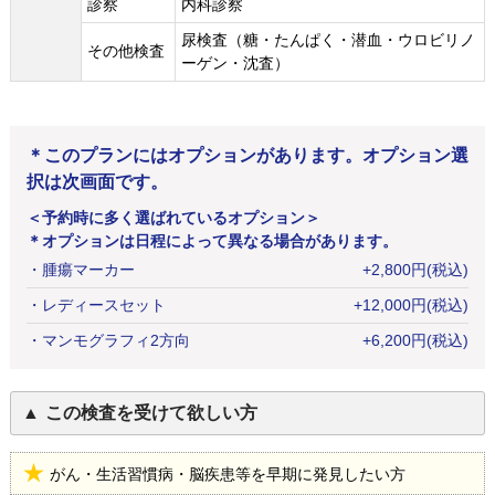
診察
内科診察
尿検査（糖・たんぱく・潜血・ウロビリノ
その他検査
ーゲン・沈査）
＊このプランにはオプションがあります。オプション選
択は次画面です。
＜予約時に多く選ばれているオプション＞
＊オプションは日程によって異なる場合があります。
・
腫瘍マーカー
+
2,800
円
(税込)
・
レディースセット
+
12,000
円
(税込)
・
マンモグラフィ2方向
+
6,200
円
(税込)
この検査を受けて欲しい方
がん・生活習慣病・脳疾患等を早期に発見したい方