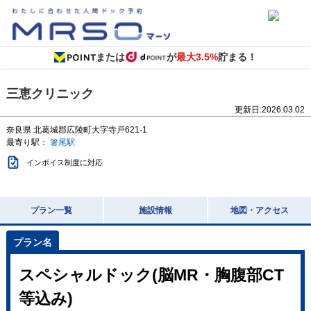
または
が
最大3.5%
貯まる！
三恵クリニック
更新日:
2026.03.02
奈良県
北葛城郡広陵町大字寺戸621-1
最寄り駅：
箸尾駅
インボイス制度に対応
プラン一覧
施設情報
地図・アクセス
スペシャルドック(脳MR・胸腹部CT
等込み)