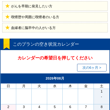
がんを早期に発見したい方
喫煙歴や周囲に喫煙者のいる方
血縁者に脳卒中の人がいる方
このプランの空き状況カレンダー
カレンダーの希望日を押してください
次の6ヶ月 >
2026年08月
日
月
火
水
木
金
土
1
-
2
3
4
5
6
7
8