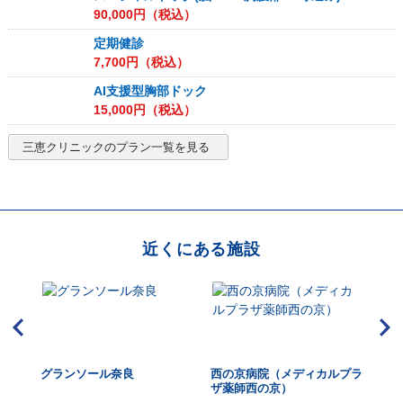
90,000
円（税込）
定期健診
7,700
円（税込）
AI支援型胸部ドック
15,000
円（税込）
三恵クリニック
のプラン一覧を見る
近くにある施設
グランソール奈良
西の京病院（メディカルプラ
ひ
ザ薬師西の京）
ク