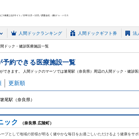
ス検索上位3サイト／22年11月～12月／調査会社：(株)ドゥ・ハウス
人間ドック
ランキング
人間ドックギフト券
法
間ドック・健診医療施設一覧
が予約できる
医療施設
一覧
ができます。 人間ドックのマーソでは箸尾駅（奈良県）周辺の人間ドック・健診
順
更新順
箸尾駅（奈良県）
ニック
（奈良県 広陵町）
ループとして地域の皆様が明るく健やかな毎日をお過ごしいただけるよう健康をサポ