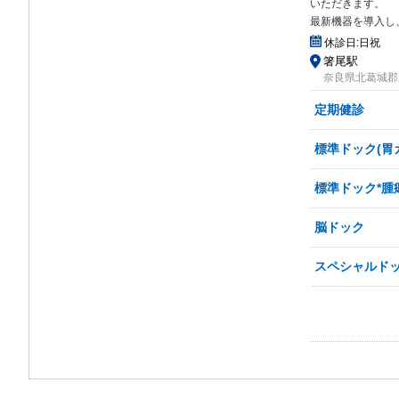
いた
だきます。
最新機器を導入し
休診日:
日祝
箸尾駅
奈良県北葛城郡広
定期健診
標準ドック(胃
標準ドック*腫
脳ドック
スペシャルドッ