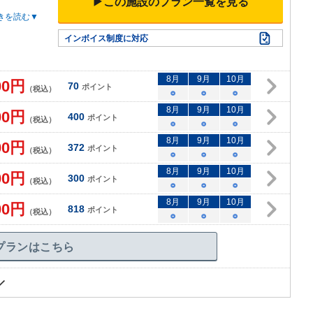
▶この施設のプラン一覧を見る
きを読む▼
インボイス制度に対応
8
月
9
月
10
月
00
円
70
ポイント
（税込）
○
○
○
8
月
9
月
10
月
00
円
400
ポイント
（税込）
○
○
○
8
月
9
月
10
月
00
円
372
ポイント
（税込）
○
○
○
8
月
9
月
10
月
00
円
300
ポイント
（税込）
○
○
○
8
月
9
月
10
月
00
円
818
ポイント
（税込）
○
○
○
プランはこちら