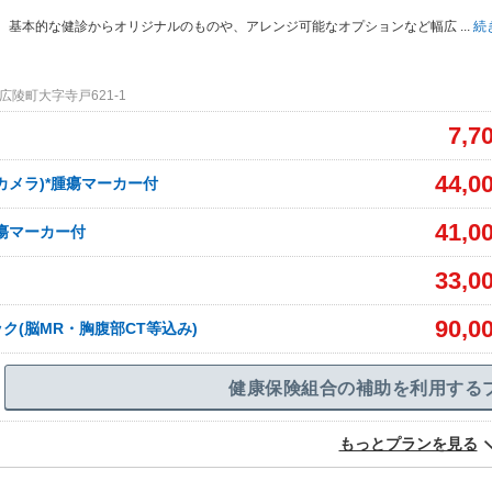
、基本的な健診からオリジナルのものや、アレンジ可能なオプションなど幅広
...
続
陵町大字寺戸621-1
7,7
44,0
カメラ)*腫瘍マーカー付
41,0
瘍マーカー付
33,0
90,0
ク(脳MR・胸腹部CT等込み)
健康保険組合の補助を利用する
もっとプランを見る