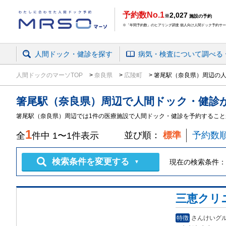
予約数No.1
2,027
※
施設の予約
※「年間予約数」のヒアリング調査 個人向け人間ドック予約サービ
人間ドック・健診を探す
病気・検査
について
調べる
人間ドックのマーソTOP
奈良県
広陵町
箸尾駅（奈良県）周辺の人
箸尾駅（奈良県）周辺
で
人間ドック・健診
箸尾駅（奈良県）周辺では1件の医療施設で人間ドック・健診を予約すること
1
並び順：
標準
予約数
全
件中
1
〜
1
件表示
検索条件を変更する
現在の検索条件：
▼
三恵クリ
特徴
さんけいグ