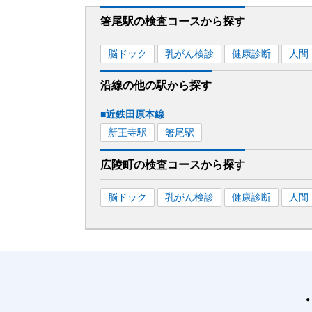
箸尾駅
の
検査コースから探す
脳ドック
乳がん検診
健康診断
人間
沿線の他の駅から
探す
■近鉄田原本線
新王寺
駅
箸尾
駅
広陵町
の
検査コースから探す
脳ドック
乳がん検診
健康診断
人間