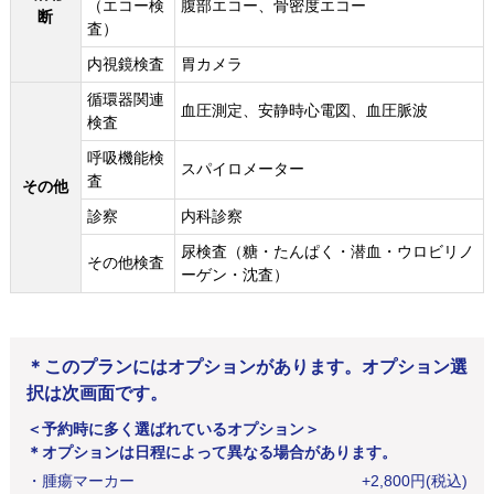
（エコー検
腹部エコー、骨密度エコー
断
査）
内視鏡検査
胃カメラ
循環器関連
血圧測定、安静時心電図、血圧脈波
検査
呼吸機能検
スパイロメーター
査
その他
診察
内科診察
尿検査（糖・たんぱく・潜血・ウロビリノ
その他検査
ーゲン・沈査）
＊このプランにはオプションがあります。オプション選
択は次画面です。
＜予約時に多く選ばれているオプション＞
＊オプションは日程によって異なる場合があります。
・
腫瘍マーカー
+
2,800
円
(税込)