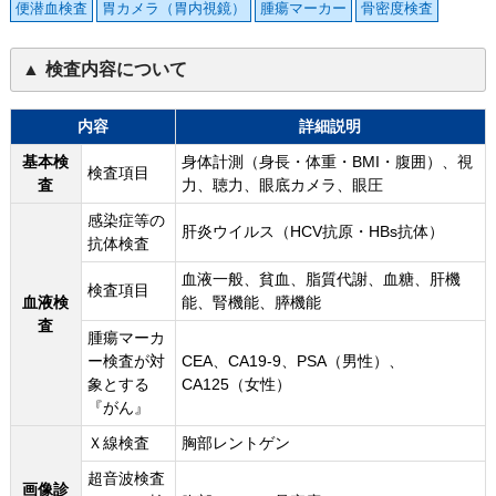
便潜血検査
胃カメラ（胃内視鏡）
腫瘍マーカー
骨密度検査
検査内容について
内容
詳細説明
基本検
身体計測（身長・体重・BMI・腹囲）、視
検査項目
査
力、聴力、眼底カメラ、眼圧
感染症等の
肝炎ウイルス（HCV抗原・HBs抗体）
抗体検査
血液一般、貧血、脂質代謝、血糖、肝機
検査項目
血液検
能、腎機能、膵機能
査
腫瘍マーカ
ー検査が対
CEA、CA19-9、PSA（男性）、
象とする
CA125（女性）
『がん』
Ｘ線検査
胸部レントゲン
超音波検査
画像診