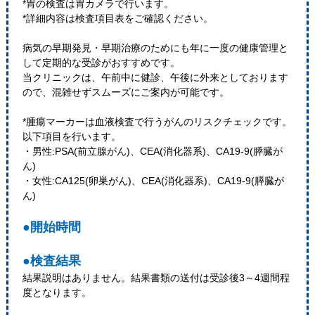
*胃の検査は胃カメラで行います。
*詳細内容は検査項目表をご確認ください。
病気の早期発見・早期治療のためにも年に一度の健康管理と
して定期的な受診がおすすめです。
当クリニックは、午前中に健診、午後に外来としております
ので、混雑せずスムーズにご案内が可能です。
*腫瘍マーカーは血液検査で行うがんのリスクチェックです。
以下項目を行います。
・男性:PSA(前立腺がん)、CEA(消化器系)、CA19-9(膵臓が
ん)
・女性:CA125(卵巣がん)、CEA(消化器系)、CA19-9(膵臓が
ん)
●開始時間
●検査結果
結果説明はありません。結果書類の送付は受診後3～4週間程
度となります。