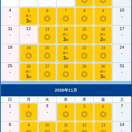
◎
◎
4
10
5
6
7
8
9
-
-
残り
◎
◎
◎
◎
3
枠
11
12
17
13
14
15
16
-
-
-
残り
残り
◎
◎
3
2
枠
枠
18
24
19
20
21
22
23
-
-
残り
◎
◎
◎
◎
3
枠
25
31
26
27
28
29
30
-
-
残り
残り
◎
◎
◎
3
3
枠
枠
2026年11月
日
月
火
水
木
金
土
1
3
7
2
4
5
6
-
-
-
◎
◎
◎
◎
8
14
9
10
11
12
13
-
-