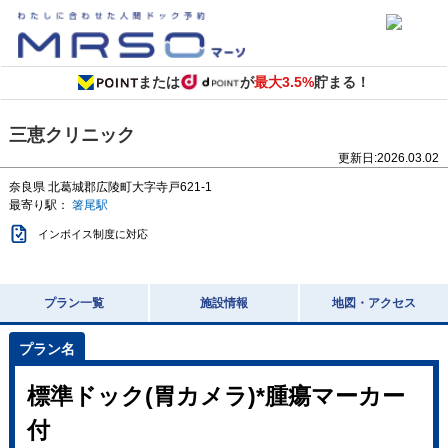
または
が
最大3.5%
貯まる！
三恵クリニック
更新日:
2026.03.02
奈良県
北葛城郡広陵町大字寺戸621-1
最寄り駅：
箸尾駅
インボイス制度に対応
プラン一覧
施設情報
地図・アクセス
標準ドック(胃カメラ)*腫瘍マーカー
付