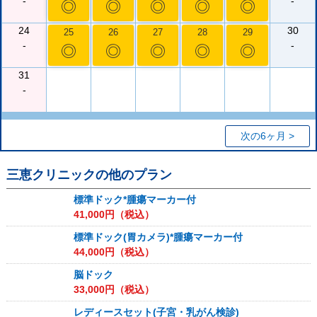
-
-
◎
◎
◎
◎
◎
24
30
25
26
27
28
29
-
-
◎
◎
◎
◎
◎
31
-
次の6ヶ月 >
三恵クリニック
の他のプラン
標準ドック*腫瘍マーカー付
41,000
円（税込）
標準ドック(胃カメラ)*腫瘍マーカー付
44,000
円（税込）
脳ドック
33,000
円（税込）
レディースセット(子宮・乳がん検診)