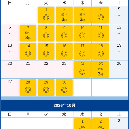
日
月
火
水
木
金
土
5
1
2
3
4
-
残り
残り
◎
◎
3
3
枠
枠
6
12
7
8
9
10
11
-
-
残り
◎
◎
◎
◎
3
枠
13
19
14
15
16
17
18
-
-
◎
◎
◎
◎
◎
20
21
22
23
26
24
25
-
-
-
-
-
残り
◎
3
枠
27
28
29
30
-
◎
◎
◎
2026年10月
日
月
火
水
木
金
土
3
1
2
-