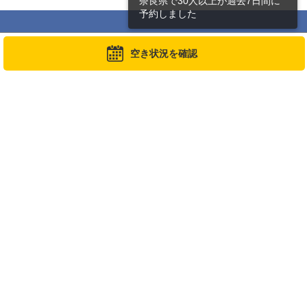
奈良県で30人以上が過去7日間に
予約しました
最近見た施設
空き状況を確認
佐保川診療所
医療施設選びで迷っている方
よく見られている医療施設をご紹介します。
人間ドック編
脳ドック編