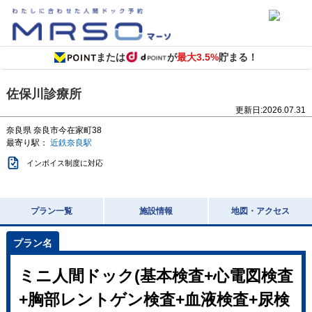
または
が
最大3.5%
貯まる！
佐保川診療所
更新日:
2026.07.31
奈良県
奈良市今在家町38
最寄り駅：
近鉄奈良駅
インボイス制度に対応
プラン一覧
施設情報
地図・アクセス
ミニ人間ドック(基本検査+心電図検査
+胸部レントゲン検査+血液検査+尿検