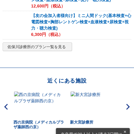
12,600
円（税込）
【友の会加入者様向け】ミニ人間ドック(基本検査+心
電図検査+胸部レントゲン検査+血液検査+尿検査+視
力・聴力検査)
6,300
円（税込）
佐保川診療所
のプラン一覧を見る
近くにある施設
西の京病院（メディカルプラ
新大宮診療所
お
ザ薬師西の京）
×