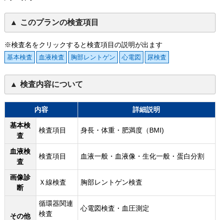
このプランの検査項目
※検査名をクリックすると検査項目の説明が出ます
基本検査
血液検査
胸部レントゲン
心電図
尿検査
検査内容について
内容
詳細説明
基本検
検査項目
身長・体重・肥満度（BMI)
査
血液検
検査項目
血液一般・血液像・生化一般・蛋白分割
査
画像診
Ｘ線検査
胸部レントゲン検査
断
循環器関連
心電図検査・血圧測定
検査
その他