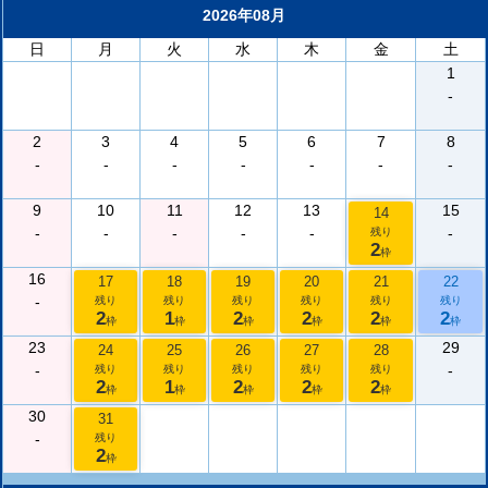
2026年08月
日
月
火
水
木
金
土
1
-
2
3
4
5
6
7
8
-
-
-
-
-
-
-
9
10
11
12
13
15
14
-
-
-
-
-
-
残り
2
枠
16
17
18
19
20
21
22
-
残り
残り
残り
残り
残り
残り
2
1
2
2
2
2
枠
枠
枠
枠
枠
枠
23
29
24
25
26
27
28
-
-
残り
残り
残り
残り
残り
2
1
2
2
2
枠
枠
枠
枠
枠
30
31
-
残り
2
枠