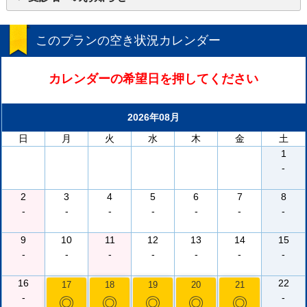
このプランの空き状況カレンダー
カレンダーの希望日を押してください
2026年08月
日
月
火
水
木
金
土
1
-
2
3
4
5
6
7
8
-
-
-
-
-
-
-
9
10
11
12
13
14
15
-
-
-
-
-
-
-
16
22
17
18
19
20
21
-
-
◎
◎
◎
◎
◎