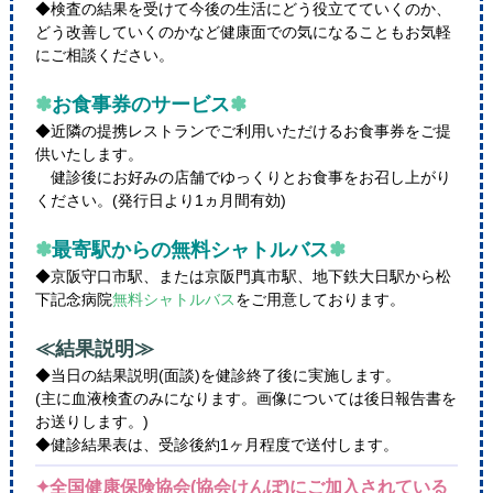
◆検査の結果を受けて今後の生活にどう役立てていくのか、
どう改善していくのかなど健康面での気になることもお気軽
にご相談ください。
✽
お食事券のサービス
✽
◆近隣の提携レストランでご利用いただけるお食事券をご提
供いたします。
健診後にお好みの店舗でゆっくりとお食事をお召し上がり
ください。(発行日より1ヵ月間有効)
✽
最寄駅からの無料シャトルバス
✽
◆京阪守口市駅、または京阪門真市駅、地下鉄大日駅から松
下記念病院
無料シャトルバス
をご用意しております。
≪結果説明≫
◆当日の結果説明(面談)を健診終了後に実施します。
(主に血液検査のみになります。画像については後日報告書を
お送りします。)
◆健診結果表は、受診後約1ヶ月程度で送付します。
✦全国健康保険協会(協会けんぽ)にご加入されている