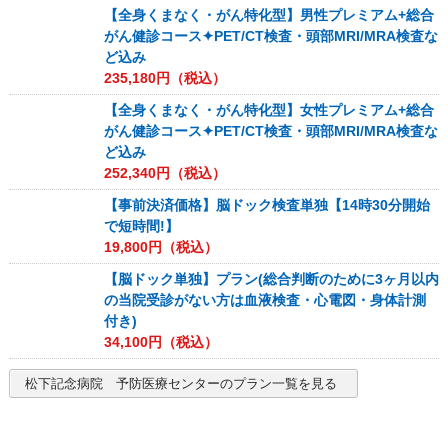
【全身くまなく・がん特化型】男性プレミアム+総合
がん健診コース✦PET/CT検査・頭部MRI/MRA検査な
ど込み
235,180
円（税込）
【全身くまなく・がん特化型】女性プレミアム+総合
がん健診コース✦PET/CT検査・頭部MRI/MRA検査な
ど込み
252,340
円（税込）
【事前決済価格】脳ドック検査単独【14時30分開始
で短時間!】
19,800
円（税込）
【脳ドック単独】プラン(総合判断のために3ヶ月以内
の当院受診がない方は血液検査・心電図・身体計測
付き)
34,100
円（税込）
松下記念病院 予防医療センター
のプラン一覧を見る