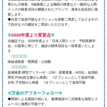
胃がんの検査、X線検査による胸部の検査など一般的な人間
ドックの検査項目が網羅されたプランで、身体を総合的に検
査します。
◆任意で追加可能なオプションを多数ご用意しておりますの
で自分なりの健診をご受診いただけます。
✽
2026年度より変更点
✽
当施設では、2026年度より「日本人間ドック・予防医療学
会」の基準に準じて、健診の標準項目を一部変更いたしま
す。
〈項目追加〉
体組成検査・肥満度・心拍数
〈項目削除〉
血液検査:膵型アミラーゼ・LDH・尿素窒素・A/G比・血清鉄
男性:PSA(前立腺がん検査) 《オプションとして追加可能
女性:子宮頸がん検査 《オプションとして追加可能
✽
万全のアフターフォロー
✽
◆医師による面談の他にも、健康相談や二次検査も病院とス
ムーズに連携が可能です。