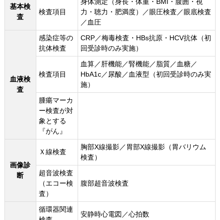
身体測定（身長・体重・BMI・腹囲・視
基本検
検査項目
力・聴力・肥満度）／眼圧検査／眼底検査
査
／血圧
感染症等の
CRP／梅毒検査・HBs抗原・HCV抗体（初
抗体検査
回受診時のみ実施）
血算／肝機能／腎機能／脂質／血糖／
検査項目
HbA1c／尿酸／血液型（初回受診時のみ実
血液検
施）
査
腫瘍マーカ
ー検査が対
象とする
『がん』
胸部X線撮影／胃部X線撮影（胃バリウム
Ｘ線検査
検査）
画像診
超音波検査
断
（エコー検
腹部超音波検査
査）
循環器関連
安静時心電図／心拍数
検査