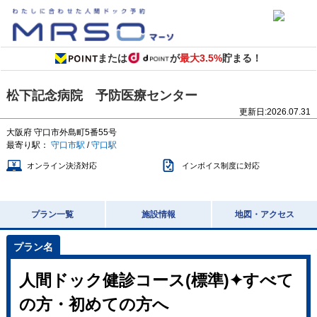
または
が
最大3.5%
貯まる！
松下記念病院 予防医療センター
更新日:
2026.07.31
大阪府
守口市外島町5番55号
最寄り駅：
守口市駅
/
守口駅
オンライン決済対応
インボイス制度に対応
プラン一覧
施設情報
地図・アクセス
人間ドック健診コース(標準)✦すべて
の方・初めての方へ