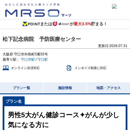
または
が
最大3.5%
貯まる！
松下記念病院 予防医療センター
更新日:
2026.07.31
大阪府
守口市外島町5番55号
最寄り駅：
守口市駅
/
守口駅
オンライン決済対応
インボイス制度に対応
プラン一覧
施設情報
地図・アクセス
男性5大がん健診コース✦がんが少し
気になる方に