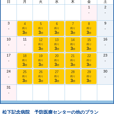
日
月
火
水
木
金
土
1
2
-
-
3
9
4
5
6
7
8
-
-
残り
残り
残り
残り
残り
3
3
3
3
3
枠
枠
枠
枠
枠
10
11
16
12
13
14
15
-
-
-
残り
残り
残り
残り
3
3
3
3
枠
枠
枠
枠
17
23
18
19
20
21
22
-
-
残り
残り
残り
残り
残り
3
3
3
3
3
枠
枠
枠
枠
枠
24
30
25
26
27
28
29
-
-
残り
残り
残り
残り
残り
3
3
3
3
3
枠
枠
枠
枠
枠
31
-
松下記念病院 予防医療センター
の他のプラン