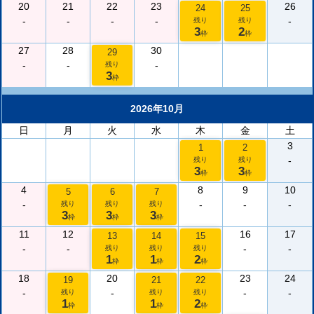
20
21
22
23
26
24
25
-
-
-
-
-
残り
残り
3
2
枠
枠
27
28
30
29
-
-
-
残り
3
枠
2026年10月
日
月
火
水
木
金
土
3
1
2
-
残り
残り
3
3
枠
枠
4
8
9
10
5
6
7
-
-
-
-
残り
残り
残り
3
3
3
枠
枠
枠
11
12
16
17
13
14
15
-
-
-
-
残り
残り
残り
1
1
2
枠
枠
枠
18
20
23
24
19
21
22
-
-
-
-
残り
残り
残り
1
1
2
枠
枠
枠