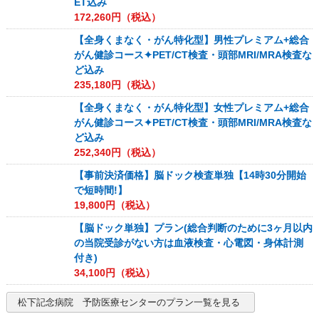
ET込み
172,260
円（税込）
【全身くまなく・がん特化型】男性プレミアム+総合
がん健診コース✦PET/CT検査・頭部MRI/MRA検査な
ど込み
235,180
円（税込）
【全身くまなく・がん特化型】女性プレミアム+総合
がん健診コース✦PET/CT検査・頭部MRI/MRA検査な
ど込み
252,340
円（税込）
【事前決済価格】脳ドック検査単独【14時30分開始
で短時間!】
19,800
円（税込）
【脳ドック単独】プラン(総合判断のために3ヶ月以内
の当院受診がない方は血液検査・心電図・身体計測
付き)
34,100
円（税込）
松下記念病院 予防医療センター
のプラン一覧を見る