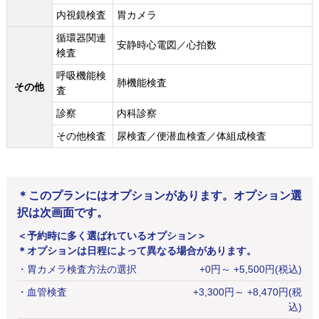
内視鏡検査
胃カメラ
循環器関連
安静時心電図／心拍数
検査
呼吸機能検
肺機能検査
その他
査
診察
内科診察
その他検査
尿検査／便潜血検査／体組成検査
＊このプランにはオプションがあります。オプション選
択は次画面です。
＜予約時に多く選ばれているオプション＞
＊オプションは日程によって異なる場合があります。
・
胃カメラ検査方法の選択
+
0
円
～ +5,500円(税込)
・
血管検査
+
3,300
円
～ +8,470円(税
込)