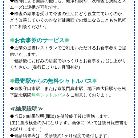
◆医師による面談の他にも、健康相談や二次検査も病院とス
ムーズに連携が可能です。
◆検査の結果を受けて今後の生活にどう役立てていくのか、
どう改善していくのかなど健康面での気になることもお気軽
にご相談ください。
✽
お食事券のサービス
✽
◆近隣の提携レストランでご利用いただけるお食事券をご提
供いたします。
健診後にお好みの店舗でゆっくりとお食事をお召し上がり
ください。(発行日より1ヵ月間有効)
✽
最寄駅からの無料シャトルバス
✽
◆京阪守口市駅、または京阪門真市駅、地下鉄大日駅から松
下記念病院
無料シャトルバス
をご用意しております。
≪結果説明≫
◆当日の結果説明(面談)を健診終了後に実施します。
(主に血液検査のみになります。画像については後日報告書を
お送りします。)
◆健診結果表は、受診後約1ヶ月程度で送付します。