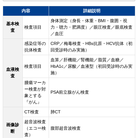
内容
詳細説明
身体測定（身長・体重・BMI・腹囲・視
基本検
検査項目
力・聴力・肥満度）／眼圧検査／眼底検査
査
／血圧
感染症等の
CRP／梅毒検査・HBs抗原・HCV抗体（初
抗体検査
回受診時のみ実施）
血算／肝機能／腎機能／脂質／血糖／
検査項目
HbA1c／尿酸／血液型（初回受診時のみ実
血液検
施）
査
腫瘍マーカ
ー検査が対
PSA前立腺がん検査
象とする
『がん』
CT検査
肺CT
超音波検査
画像診
（エコー検
腹部超音波検査
断
査）