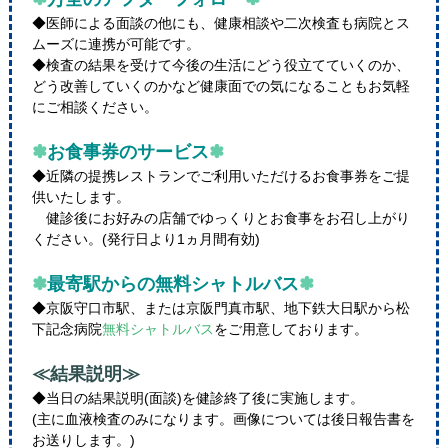
◆医師による面談の他にも、健康相談や二次検査も病院とス
ムーズに連携が可能です。
◆検査の結果を受けて今後の生活にどう役立てていくのか、
どう改善していくのかなど健康面での気になることもお気軽
にご相談ください。
✽
お食事券のサービス
✽
◆近隣の提携レストランでご利用いただけるお食事券をご提
供いたします。
健診後にお好みの店舗でゆっくりとお食事をお召し上がり
ください。(発行日より1ヵ月間有効)
✽
最寄駅からの無料シャトルバス
✽
◆京阪守口市駅、または京阪門真市駅、地下鉄大日駅から松
下記念病院
無料シャトルバス
をご用意しております。
≪結果説明≫
◆当日の結果説明(面談)を健診終了後に実施します。
(主に血液検査のみになります。画像については後日報告書を
お送りします。)