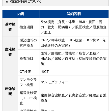
検査内容について
内容
詳細説明
身体測定（身長・体重・BMI・腹囲・視
基本検
検査項目
力・聴力・肥満度）／眼圧検査／眼底検査
査
／血圧
感染症等の
CRP／梅毒検査・HBs抗原・HCV抗体（初
抗体検査
回受診時のみ実施）
血液検
血算／肝機能／腎機能／脂質／血糖／
査
検査項目
HbA1c／尿酸／血液型（初回受診時のみ実
施）
CT検査
肺CT
マンモグラ
マンモグラフィー
フィ検査
画像診
超音波検査
断
腹部超音波検査／乳房超音波／経膣超音波
（エコー検
検査
査）