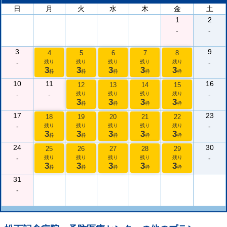
日
月
火
水
木
金
土
1
2
-
-
3
9
4
5
6
7
8
-
-
残り
残り
残り
残り
残り
3
3
3
3
3
枠
枠
枠
枠
枠
10
11
16
12
13
14
15
-
-
-
残り
残り
残り
残り
3
3
3
3
枠
枠
枠
枠
17
23
18
19
20
21
22
-
-
残り
残り
残り
残り
残り
3
3
3
3
3
枠
枠
枠
枠
枠
24
30
25
26
27
28
29
-
-
残り
残り
残り
残り
残り
3
3
3
3
3
枠
枠
枠
枠
枠
31
-