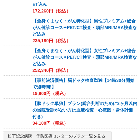
ET込み
172,260
円（税込）
【全身くまなく・がん特化型】男性プレミアム+総合
がん健診コース✦PET/CT検査・頭部MRI/MRA検査な
ど込み
235,180
円（税込）
【全身くまなく・がん特化型】女性プレミアム+総合
がん健診コース✦PET/CT検査・頭部MRI/MRA検査な
ど込み
252,340
円（税込）
【事前決済価格】脳ドック検査単独【14時30分開始
で短時間!】
19,800
円（税込）
【脳ドック単独】プラン(総合判断のために3ヶ月以内
の当院受診がない方は血液検査・心電図・身体計測
付き)
34,100
円（税込）
松下記念病院 予防医療センター
のプラン一覧を見る