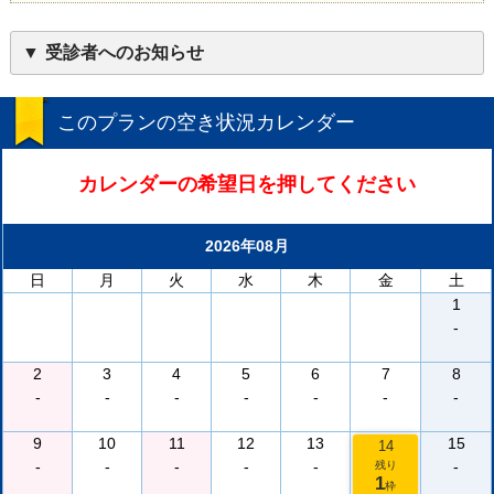
受診者へのお知らせ
このプランの空き状況カレンダー
カレンダーの希望日を押してください
2026年08月
日
月
火
水
木
金
土
1
-
2
3
4
5
6
7
8
-
-
-
-
-
-
-
9
10
11
12
13
15
14
-
-
-
-
-
-
残り
1
枠