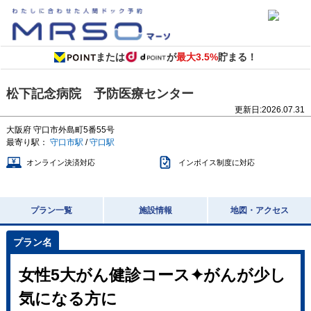
または
が
最大3.5%
貯まる！
松下記念病院 予防医療センター
更新日:
2026.07.31
大阪府
守口市外島町5番55号
最寄り駅：
守口市駅
/
守口駅
オンライン決済対応
インボイス制度に対応
プラン一覧
施設情報
地図・アクセス
女性5大がん健診コース✦がんが少し
気になる方に