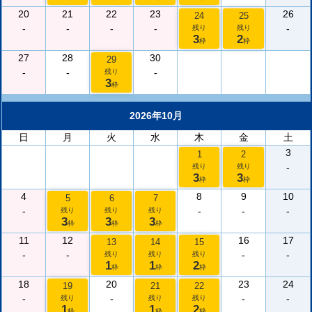
20
21
22
23
26
24
25
-
-
-
-
-
残り
残り
3
2
枠
枠
27
28
30
29
-
-
-
残り
3
枠
2026年10月
日
月
火
水
木
金
土
3
1
2
-
残り
残り
3
3
枠
枠
4
8
9
10
5
6
7
-
-
-
-
残り
残り
残り
3
3
3
枠
枠
枠
11
12
16
17
13
14
15
-
-
-
-
残り
残り
残り
1
1
2
枠
枠
枠
18
20
23
24
19
21
22
-
-
-
-
残り
残り
残り
1
1
2
枠
枠
枠