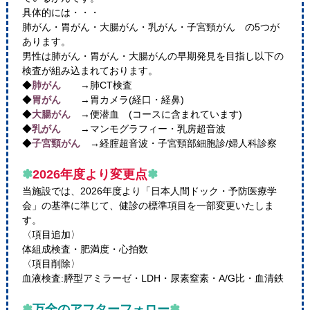
具体的には・・・
肺がん・胃がん・大腸がん・乳がん・子宮頸がん の5つが
あります。
男性は肺がん・胃がん・大腸がんの早期発見を目指し以下の
検査が組み込まれております。
◆
肺がん
→肺CT検査
◆
胃がん
→胃カメラ(経口・経鼻)
◆
大腸がん
→便潜血 (コースに含まれています)
◆
乳がん
→マンモグラフィー・乳房超音波
◆
子宮頸がん
→経腟超音波・子宮頸部細胞診/婦人科診察
✽
2026年度より変更点
✽
当施設では、2026年度より「日本人間ドック・予防医療学
会」の基準に準じて、健診の標準項目を一部変更いたしま
す。
〈項目追加〉
体組成検査・肥満度・心拍数
〈項目削除〉
血液検査:膵型アミラーゼ・LDH・尿素窒素・A/G比・血清鉄
✽
万全のアフターフォロー
✽