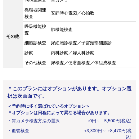
内視鏡検査
胃カメラ
循環器関連
安静時心電図／心拍数
検査
呼吸機能検
肺機能検査
査
その他
細胞診検査
尿細胞診検査／子宮頸部細胞診
診察
内科診察／婦人科診察
その他検査
尿検査／便潜血検査／体組成検査
＊このプランにはオプションがあります。オプション選
択は次画面です。
＜予約時に多く選ばれているオプション＞
＊オプションは日程によって異なる場合があります。
・
胃カメラ検査方法の選択
+
0
円
～ +5,500円(税込)
・
血管検査
+
3,300
円
～ +8,470円(税
込)