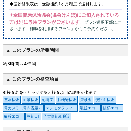
◆健診結果表は、受診後約1ヶ月程度で送付します。
✦全国健康保険協会(協会けんぽ)にご加入されている
方は別に専用プランがございます。
プラン選択下部にご
ざいます「補助を利用するプラン」からご予約ください。
このプランの所要時間
約3時間～4時間
このプランの検査項目
※検査名をクリックすると検査項目の説明が出ます
基本検査
血液検査
心電図
肺機能検査
尿検査
便潜血検査
胃カメラ（胃内視鏡）
マンモグラフィー
乳腺エコー
腹部エコー
経膣エコー
胸部CT
子宮頸部細胞診