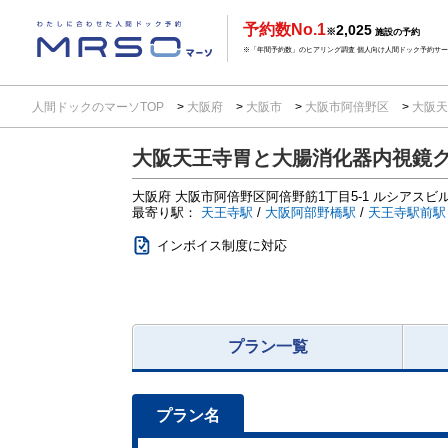
予約数No.1
2,025
※
施設の予約
※「年間予約数」のヒアリング調査 個人向け人間ドック予約サービ
人間ドックのマーソTOP
大阪府
大阪市
大阪市阿倍野区
大阪天
大阪天王寺胃と大腸消化器内視鏡
大阪府
大阪市阿倍野区阿倍野筋1丁目5-1
ルシアスビル
最寄り駅：
天王寺駅
/
大阪阿部野橋駅
/
天王寺駅前駅
インボイス制度に対応
プラン一覧