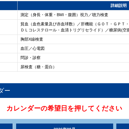
詳細説明
測定（身長・体重・BMI・腹囲）視力／聴力検査
貧血（血色素量及び赤血球数）／肝機能（ＧＯＴ・ＧＰＴ・
ＤＬコレステロール・血清トリグリセライド）／糖尿病(空腹
胸部X線検査
血圧／心電図
問診・診察
尿検査（糖・蛋白）
ダー
カレンダーの希望日を押してください