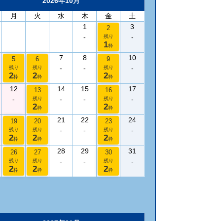
2026年10月
月
火
水
木
金
土
1
3
2
-
-
残り
1
枠
7
8
10
5
6
9
-
-
-
残り
残り
残り
2
2
2
枠
枠
枠
12
14
15
17
13
16
-
-
-
-
残り
残り
2
2
枠
枠
21
22
24
19
20
23
-
-
-
残り
残り
残り
2
2
2
枠
枠
枠
28
29
31
26
27
30
-
-
-
残り
残り
残り
2
2
2
枠
枠
枠