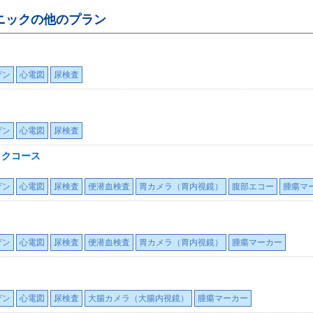
ニック
の他のプラン
ゲン
心電図
尿検査
ゲン
心電図
尿検査
ックコース
ゲン
心電図
尿検査
便潜血検査
胃カメラ（胃内視鏡）
腹部エコー
腫瘍マ
ゲン
心電図
尿検査
便潜血検査
胃カメラ（胃内視鏡）
腫瘍マーカー
ゲン
心電図
尿検査
大腸カメラ（大腸内視鏡）
腫瘍マーカー