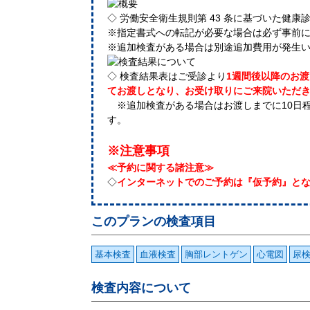
◇ 労働安全衛生規則第 43 条に基づいた健康
※指定書式への転記が必要な場合は必ず事前
※追加検査がある場合は別途追加費用が発生
◇ 検査結果表はご受診より
1週間後以降のお渡
てお渡しとなり、お受け取りにご来院いただき
※追加検査がある場合はお渡しまでに10日
す。
※注意事項
≪予約に関する諸注意≫
◇
インターネットでのご予約は『仮予約』と
このプランの検査項目
基本検査
血液検査
胸部レントゲン
心電図
尿
検査内容について