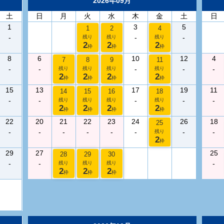
2026年09月
土
日
月
火
水
木
金
土
日
1
3
5
1
2
4
-
-
-
残り
残り
残り
2
2
2
枠
枠
枠
8
6
10
12
4
7
8
9
11
-
-
-
-
-
残り
残り
残り
残り
2
2
2
2
枠
枠
枠
枠
15
13
17
19
11
14
15
16
18
-
-
-
-
-
残り
残り
残り
残り
2
2
2
2
枠
枠
枠
枠
22
20
21
22
23
24
26
18
25
-
-
-
-
-
-
-
-
残り
2
枠
29
27
25
28
29
30
-
-
-
残り
残り
残り
2
2
2
枠
枠
枠