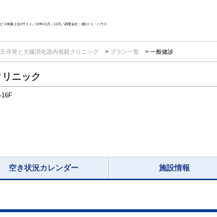
ス検索上位3サイト／22年11月～12月／調査会社：(株)ドゥ・ハウス
王寺胃と大腸消化器内視鏡クリニック
プラン一覧
一般健診
クリニック
16F
空き状況カレンダー
施設情報