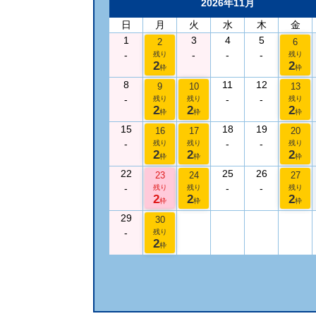
2026年11月
日
月
火
水
木
金
1
3
4
5
2
6
-
-
-
-
残り
残り
2
2
枠
枠
8
11
12
9
10
13
-
-
-
残り
残り
残り
2
2
2
枠
枠
枠
15
18
19
16
17
20
-
-
-
残り
残り
残り
2
2
2
枠
枠
枠
22
25
26
23
24
27
-
-
-
残り
残り
残り
2
2
2
枠
枠
枠
29
30
-
残り
2
枠