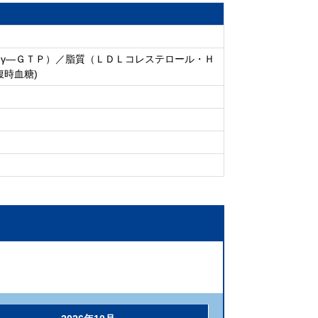
γ―ＧＴＰ）／脂質（ＬＤＬコレステロール・Ｈ
時血糖)