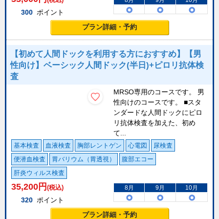
8月
9月
10月
300
ポイント
プラン詳細・予約
【初めて人間ドックを利用する方におすすめ】【男
性向け】ベーシック人間ドック(半日)+ピロリ抗体検
査
MRSO専用のコースです。 男
性向けのコースです。 ■スタ
ンダードな人間ドックにピロ
リ抗体検査を加えた、初め
て...
基本検査
血液検査
胸部レントゲン
心電図
尿検査
便潜血検査
胃バリウム（胃透視）
腹部エコー
肝炎ウィルス検査
35,200
円
(税込)
8月
9月
10月
320
ポイント
プラン詳細・予約