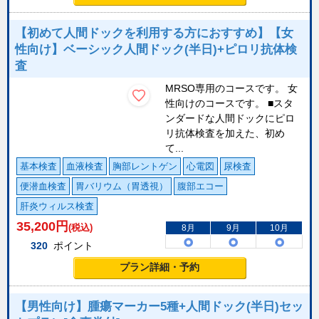
【初めて人間ドックを利用する方におすすめ】【女
性向け】ベーシック人間ドック(半日)+ピロリ抗体検
査
MRSO専用のコースです。 女
性向けのコースです。 ■スタ
ンダードな人間ドックにピロ
リ抗体検査を加えた、初め
て...
基本検査
血液検査
胸部レントゲン
心電図
尿検査
便潜血検査
胃バリウム（胃透視）
腹部エコー
肝炎ウィルス検査
35,200
円
(税込)
8月
9月
10月
320
ポイント
プラン詳細・予約
【男性向け】腫瘍マーカー5種+人間ドック(半日)セッ