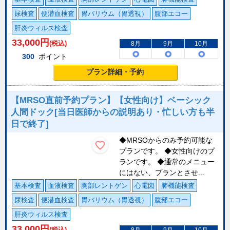
尿検査
便潜血検査
胃バリウム（胃透視）
腹部エコー
肝炎ウィルス検査
33,000
円
(税込)
8月
9月
10月
300
ポイント
プラン詳細・予約
【MRSO直前予約プラン】【女性向け】ベーシック
人間ドック[当日医師からの説明あり・忙しい方も半
日で終了]
◆MRSOからのみ予約可能な
プランです。 ◆女性向けのプ
ランです。 ◆通常のメニュー
にはない、プランとさせ...
基本検査
血液検査
胸部レントゲン
心電図
肺機能検査
尿検査
便潜血検査
胃バリウム（胃透視）
腹部エコー
肝炎ウィルス検査
33,000
円
(税込)