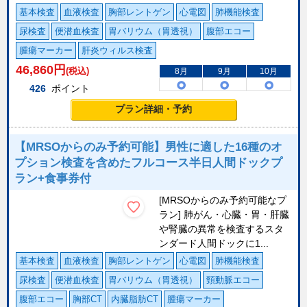
基本検査
血液検査
胸部レントゲン
心電図
肺機能検査
尿検査
便潜血検査
胃バリウム（胃透視）
腹部エコー
腫瘍マーカー
肝炎ウィルス検査
46,860
円
(税込)
8月
9月
10月
426
ポイント
プラン詳細・予約
【MRSOからのみ予約可能】男性に適した16種のオ
プション検査を含めたフルコース半日人間ドックプ
ラン+食事券付
[MRSOからのみ予約可能なプ
ラン] 肺がん・心臓・胃・肝臓
や腎臓の異常を検査するスタ
ンダード人間ドックに1...
基本検査
血液検査
胸部レントゲン
心電図
肺機能検査
尿検査
便潜血検査
胃バリウム（胃透視）
頸動脈エコー
腹部エコー
胸部CT
内臓脂肪CT
腫瘍マーカー