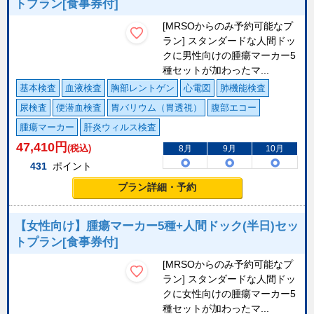
トプラン[食事券付]
[MRSOからのみ予約可能なプ
ラン] スタンダードな人間ドッ
クに男性向けの腫瘍マーカー5
種セットが加わったマ...
基本検査
血液検査
胸部レントゲン
心電図
肺機能検査
尿検査
便潜血検査
胃バリウム（胃透視）
腹部エコー
腫瘍マーカー
肝炎ウィルス検査
47,410
円
(税込)
8月
9月
10月
431
ポイント
プラン詳細・予約
【女性向け】腫瘍マーカー5種+人間ドック(半日)セッ
トプラン[食事券付]
[MRSOからのみ予約可能なプ
ラン] スタンダードな人間ドッ
クに女性向けの腫瘍マーカー5
種セットが加わったマ...