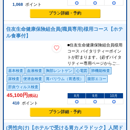
1,068
ポイント
プラン詳細・予約
住友生命健康保険組合員(職員専用)様用コース【ホテ
ル食事付】
■住友生命健康保険組合員様用
コース バイタリティーポイン
トが貯まります。(必ずバイタ
リティー専用ページからご...
基本検査
血液検査
胸部レントゲン
心電図
肺機能検査
尿検査
便潜血検査
胃バリウム（胃透視）
腹部エコー
肝炎ウィルス検査
45,100
円
(税込)
8月
9月
10月
410
ポイント
プラン詳細・予約
(男性向け)【ホテルで受ける胃カメラドック】人間ド