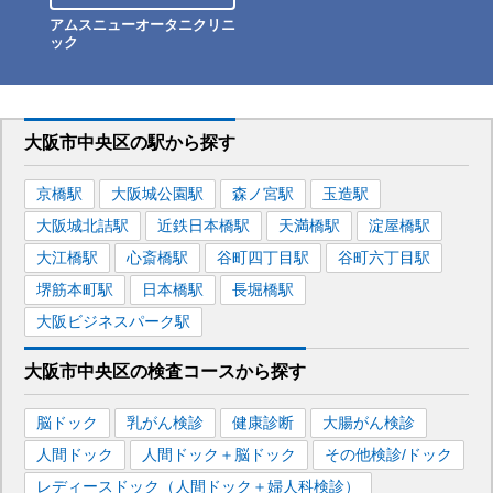
アムスニューオータニクリニ
ック
大阪市中央区
の駅から
探す
京橋
駅
大阪城公園
駅
森ノ宮
駅
玉造
駅
大阪城北詰
駅
近鉄日本橋
駅
天満橋
駅
淀屋橋
駅
大江橋
駅
心斎橋
駅
谷町四丁目
駅
谷町六丁目
駅
堺筋本町
駅
日本橋
駅
長堀橋
駅
大阪ビジネスパーク
駅
大阪市中央区
の
検査コースから探す
脳ドック
乳がん検診
健康診断
大腸がん検診
人間ドック
人間ドック＋脳ドック
その他検診/ドック
レディースドック（人間ドック＋婦人科検診）