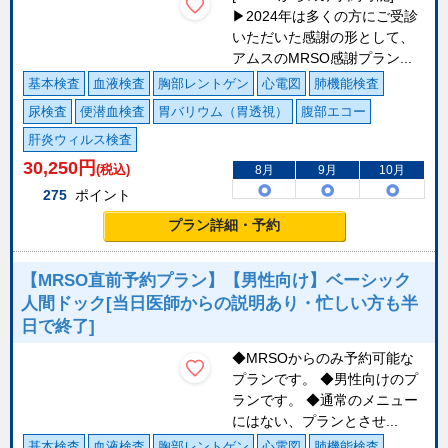
▶2024年は多くの方にご受診
いただいた感謝の形として、
アムスのMRSO感謝プラン...
基本検査
血液検査
胸部レントゲン
心電図
肺機能検査
尿検査
便潜血検査
胃バリウム（胃透視）
腹部エコー
肝炎ウィルス検査
30,250
円
(税込)
8月
9月
10月
275
ポイント
プラン詳細・予約
【MRSO直前予約プラン】【男性向け】ベーシック
人間ドック[当日医師からの説明あり・忙しい方も半
日で終了]
◆MRSOからのみ予約可能な
プランです。 ◆男性向けのプ
ランです。 ◆通常のメニュー
にはない、プランとさせ...
基本検査
血液検査
胸部レントゲン
心電図
肺機能検査