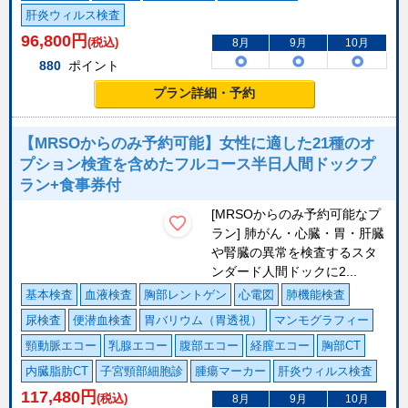
肝炎ウィルス検査
96,800
円
(税込)
8月
9月
10月
880
ポイント
プラン詳細・予約
【MRSOからのみ予約可能】女性に適した21種のオ
プション検査を含めたフルコース半日人間ドックプ
ラン+食事券付
[MRSOからのみ予約可能なプ
ラン] 肺がん・心臓・胃・肝臓
や腎臓の異常を検査するスタ
ンダード人間ドックに2...
基本検査
血液検査
胸部レントゲン
心電図
肺機能検査
尿検査
便潜血検査
胃バリウム（胃透視）
マンモグラフィー
頸動脈エコー
乳腺エコー
腹部エコー
経膣エコー
胸部CT
内臓脂肪CT
子宮頸部細胞診
腫瘍マーカー
肝炎ウィルス検査
117,480
円
(税込)
8月
9月
10月