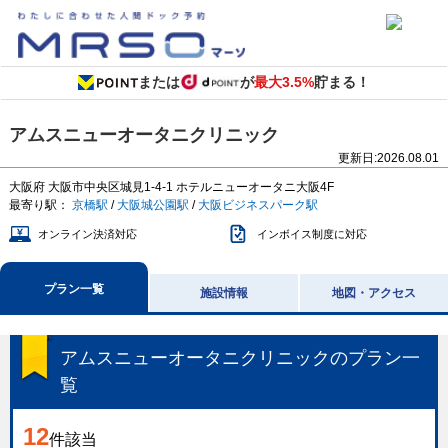
または
が
最大3.5%
貯まる！
アムスニューオータニクリニック
更新日:
2026.08.01
大阪府
大阪市中央区城見1-4-1
ホテルニューオータニ大阪4F
最寄り駅：
京橋駅
/
大阪城公園駅
/
大阪ビジネスパーク駅
オンライン決済対応
インボイス制度に対応
プラン一覧
施設情報
地図・アクセス
アムスニューオータニクリニック
のプラン一
覧
12
件該当