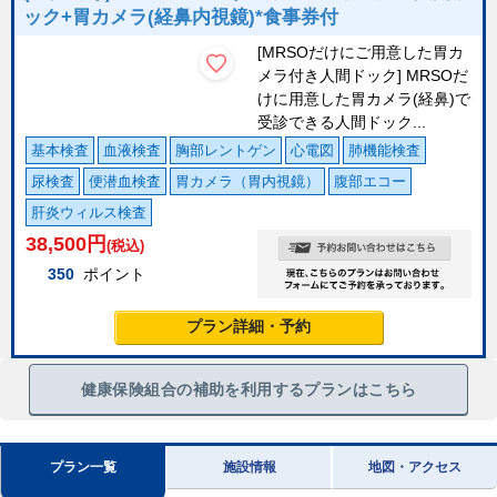
ック+胃カメラ(経鼻内視鏡)*食事券付
[MRSOだけにご用意した胃カ
メラ付き人間ドック] MRSOだ
けに用意した胃カメラ(経鼻)で
受診できる人間ドック...
基本検査
血液検査
胸部レントゲン
心電図
肺機能検査
尿検査
便潜血検査
胃カメラ（胃内視鏡）
腹部エコー
肝炎ウィルス検査
38,500
円
(税込)
350
ポイント
プラン詳細・予約
健康保険組合の補助を利用するプランはこちら
プラン一覧
施設情報
地図・アクセス