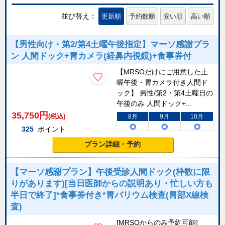
並び替え：
更新順
予約数順
安い順
高い順
【男性向け・第2/第4土曜午後指定】マーソ感謝プラ
ン 人間ドック+胃カメラ(経鼻内視鏡)+食事券付
【MRSOだけにご用意した土
曜午後・胃カメラ付き人間ド
ック】 男性/第2・第4土曜日の
午後のみ 人間ドック+...
35,750
円
(税込)
8月
9月
10月
325
ポイント
プラン詳細・予約
【マーソ感謝プラン】午後受診人間ドック(枠数に限
りがあります)[当日医師からの説明あり・忙しい方も
半日で終了]*食事券付き*胃バリウム検査(胃部X線検
査)
[MRSOからのみ予約可能]