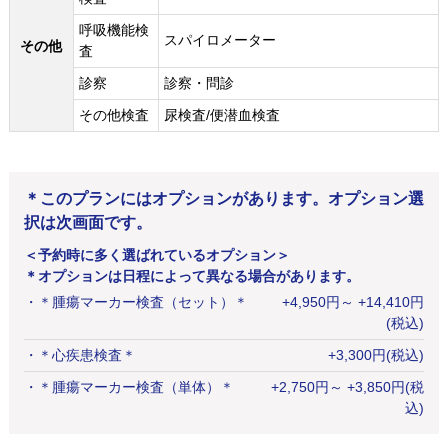
呼吸機能検
スパイロメーター
その他
査
診察
診察・問診
その他検査
尿検査/便潜血検査
＊このプランにはオプションがあります。オプション選
択は次画面です。
＜予約時に多く選ばれているオプション＞
＊オプションは日程によって異なる場合があります。
・
＊腫瘍マーカー検査（セット）＊
+
4,950
円
～ +14,410円
(税込)
・
＊心疾患検査＊
+
3,300
円
(税込)
・
＊腫瘍マーカー検査（単体）＊
+
2,750
円
～ +3,850円(税
込)