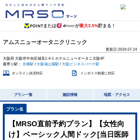
または
が
最大3.5%
貯まる！
アムスニューオータニクリニック
更新日:
2026.07.24
大阪府
大阪市中央区城見1-4-1
ホテルニューオータニ大阪4F
最寄り駅：
京橋駅
/
大阪城公園駅
/
大阪ビジネスパーク駅
オンライン決済対応
インボイス制度に対応
プラン一覧
施設情報
地図・アクセス
【MRSO直前予約プラン】【女性向
け】ベーシック人間ドック[当日医師