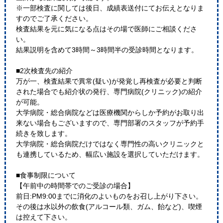
※一部検査に関しては後日、成績表送付にてお伝えとなりま
すのでご了承ください。
検査結果を元に気になる点はその場で医師にご相談くださ
い。
結果説明を含めて3時間～3時間半の受診時間となります。
■2次検査先の紹介
万が一、検査結果で異常(疑い)が発覚し再検査が必要と判断
された場合でも紹介状の発行、専門病院(クリニック)の紹介
が可能。
大学病院・総合病院などは医療機関からしか予約がお取り出
来ない場合もございますので、専門部署のスタッフが予約手
続きを致します。
大学病院・総合病院だけではなく専門性の高いクリニックと
も連携しているため、幅広い施設を選択していただけます。
■食事制限について
【午前中の時間帯でのご受診の場合】
前日:PM9:00までに消化のよいものをお召し上がり下さい。
その後は水以外の飲食(アルコール類、ガム、飴など)、喫煙
は控えて下さい。