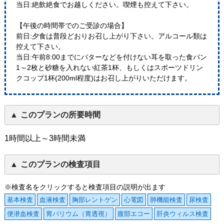
当日:絶飲絶食でお越しください。喫煙も控えて下さい。
【午後の時間帯でのご受診の場合】
前日:夕食は普段どおりお召し上がり下さい。アルコール類は
控えて下さい。
当日:午前8:00までにバターなどを付けない耳を取った食パン
1～2枚と砂糖を入れない紅茶1杯、もしくはスポーツドリン
クコップ1杯(200ml程度)はお召し上がりいただけます。
このプランの所要時間
1時間以上～3時間未満
このプランの検査項目
※検査名をクリックすると検査項目の説明が出ます
基本検査
血液検査
胸部レントゲン
心電図
肺機能検査
尿検査
便潜血検査
胃バリウム（胃透視）
腹部エコー
肝炎ウィルス検査