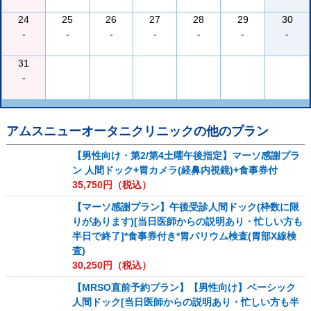
24
25
26
27
28
29
30
-
-
-
-
-
-
-
31
-
アムスニューオータニクリニック
の他のプラン
【男性向け・第2/第4土曜午後指定】マーソ感謝プラ
ン 人間ドック+胃カメラ(経鼻内視鏡)+食事券付
35,750
円（税込）
【マーソ感謝プラン】午後受診人間ドック(枠数に限
りがあります)[当日医師からの説明あり・忙しい方も
半日で終了]*食事券付き*胃バリウム検査(胃部X線検
査)
30,250
円（税込）
【MRSO直前予約プラン】【男性向け】ベーシック
人間ドック[当日医師からの説明あり・忙しい方も半