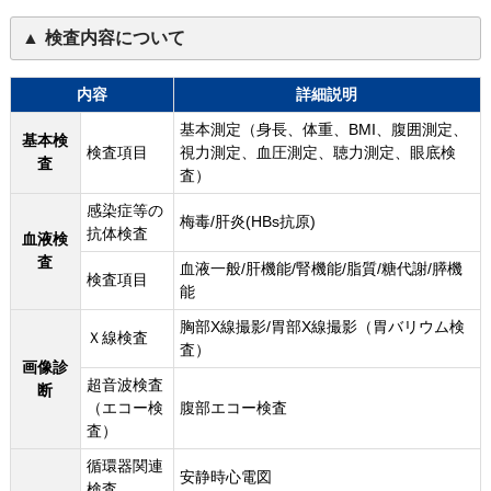
検査内容について
内容
詳細説明
基本測定（身長、体重、BMI、腹囲測定、
基本検
検査項目
視力測定、血圧測定、聴力測定、眼底検
査
査）
感染症等の
梅毒/肝炎(HBs抗原)
抗体検査
血液検
査
血液一般/肝機能/腎機能/脂質/糖代謝/膵機
検査項目
能
胸部X線撮影/胃部X線撮影（胃バリウム検
Ｘ線検査
査）
画像診
超音波検査
断
（エコー検
腹部エコー検査
査）
循環器関連
安静時心電図
検査