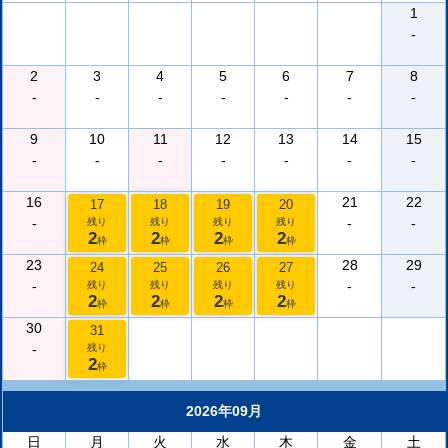
1
-
2
3
4
5
6
7
8
-
-
-
-
-
-
-
9
10
11
12
13
14
15
-
-
-
-
-
-
-
16
21
22
17
18
19
20
-
-
-
残り
残り
残り
残り
2
2
2
2
枠
枠
枠
枠
23
28
29
24
25
26
27
-
-
-
残り
残り
残り
残り
2
2
2
2
枠
枠
枠
枠
30
31
-
残り
2
枠
2026年09月
日
月
火
水
木
金
土