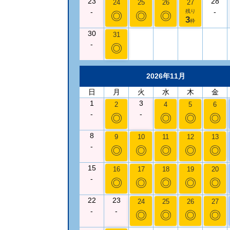
23
28
24
25
26
27
-
-
残り
◎
◎
◎
3
枠
30
31
-
◎
2026年11月
日
月
火
水
木
金
1
3
2
4
5
6
-
-
◎
◎
◎
◎
8
9
10
11
12
13
-
◎
◎
◎
◎
◎
15
16
17
18
19
20
-
◎
◎
◎
◎
◎
22
23
24
25
26
27
-
-
◎
◎
◎
◎