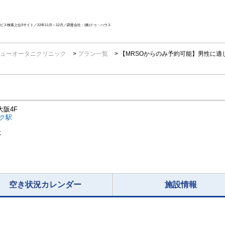
ス検索上位3サイト／22年11月～12月／調査会社：(株)ドゥ・ハウス
ューオータニクリニック
プラン一覧
【MRSOからのみ予約可能】男性に適
阪4F
ク駅
応
空き状況カレンダー
施設情報