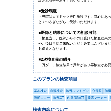
診される事をおすすめいたします。
■受診環境
・当院は人間ドック専門施設です。都心にあ
とくつろぎながらご受診いただけます。
■医師と結果についての相談可能
・検査当日、医師からその日受けた検査結果
や、後日再度ご来院いただく必要はございま
お伝えとなります。
■2次検査先の紹介
・万が一、検査結果で異常があり再検査が必
このプランの検査項目
基本検査
血液検査
胸部レントゲン
心電図
肺
腹部エコー
胸部CT
内臓脂肪CT
腫瘍マーカー
検査内容について