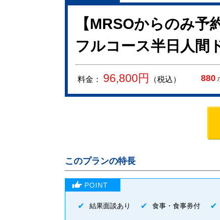
【MRSOからのみ予
フルコース半日人間
96,800
円
880
料金：
（税込）
このプランの特長
結果面談あり
食事・食事券付