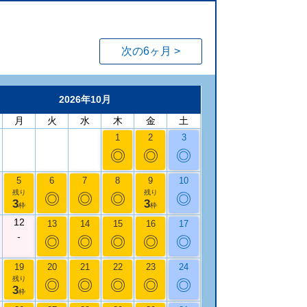
次の6ヶ月 >
2026年10月
月
火
水
木
金
土
1
2
3
◎
◎
◎
5
6
7
8
9
10
残り
残り
◎
◎
◎
◎
3
3
枠
枠
12
13
14
15
16
17
-
◎
◎
◎
◎
◎
19
20
21
22
23
24
残り
◎
◎
◎
◎
◎
3
枠