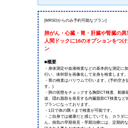
[MRSOからのみ予約可能なプラン]
肺がん・心臓・胃・肝臓や腎臓の異
人間ドックに16のオプションをつ
ン
■概要
・身体測定や血液検査などの基本的な測定に加
行い、体幹部を画像化して全身を検査します
・胃の検査はバリウムで行います。(予約空き
す。)
・肺の状態をチェックする胸部CT検査、動脈
波、隠れ脂肪を発見する内臓脂肪CT検査など
プランになっております。
・1日で体の隅々まで検査が可能です。
・ご自身では健康だと感じていても、カラダ
ん。病気の早期発見・早期治療には、定期的