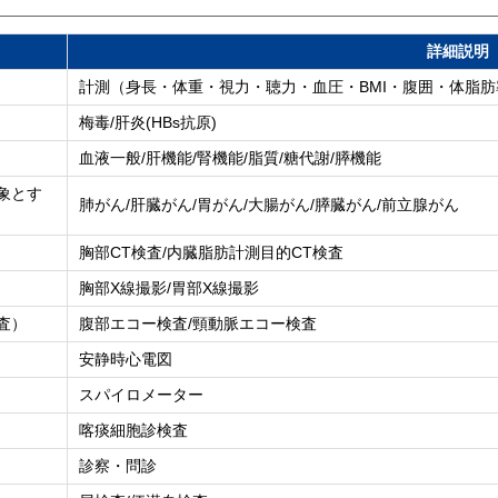
詳細説明
計測（身長・体重・視力・聴力・血圧・BMI・腹囲・体脂
梅毒/肝炎(HBs抗原)
血液一般/肝機能/腎機能/脂質/糖代謝/膵機能
象とす
肺がん/肝臓がん/胃がん/大腸がん/膵臓がん/前立腺がん
胸部CT検査/内臓脂肪計測目的CT検査
胸部X線撮影/胃部X線撮影
査）
腹部エコー検査/頸動脈エコー検査
安静時心電図
スパイロメーター
喀痰細胞診検査
診察・問診