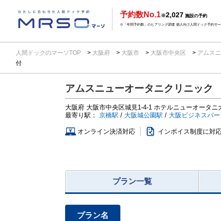
予約数No.1
2,027
※
施設の予約
※「年間予約数」のヒアリング調査 個人向け人間ドック予約サービ
人間ドックのマーソTOP
大阪府
大阪市
大阪市中央区
アムスニ
付
アムスニューオータニクリニック
大阪府
大阪市中央区城見1-4-1
ホテルニューオータニ大
最寄り駅：
京橋駅
/
大阪城公園駅
/
大阪ビジネスパー
オンライン決済対応
インボイス制度に対
プラン一覧