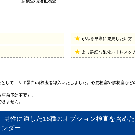
尿検査/便潜血検査
がんを早期に発見したい方
より詳細な酸化ストレスを
検査として、リポ蛋白(a)検査を導入いたしました。心筋梗塞や脳梗塞な
（事前予約不要）。
できません。
能】男性に適した16種のオプション検査を含め
レンダー