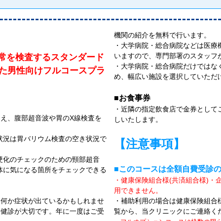
機関の紹介を無料で行います。
・大学病院・総合病院などは医療
いますので、専門部署のスタッフ
常を検査するスタンダード
・大学病院・総合病院だけではな
けた男性向けフルコースプラ
め、幅広い施設を選択していただ
■お食事券
・近隣の指定飲食店で金券として
え、腹部超音波や胃のX線検査を
しいたします。
。
状況は胃バリウム検査の空き状況で
【注意事項】
硬化のチェックのための頸部超音
■このコースは全額自費受診
体に気になる箇所をチェックできる
・健康保険組合様(共済組合様)・
用できません。
に何か症状が出ているかもしれませ
・補助利用の場合は健康保険組合様
な健診が大切です。年に一度はご受
覧から、当クリニックにご連絡く