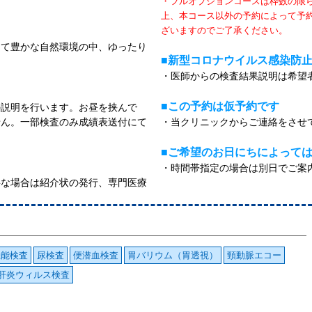
・フルオプションコースは枠数の限
上、本コース以外の予約によって予
ざいますのでご了承ください。
って豊かな自然環境の中、ゆったり
■新型コロナウイルス感染防
・医師からの検査結果説明は希望
■この予約は仮予約です
の説明を行います。お昼を挟んで
せん。一部検査のみ成績表送付にて
・当クリニックからご連絡をさせ
■ご希望のお日にちによっては時
・時間帯指定の場合は別日でご案
要な場合は紹介状の発行、専門医療
機能検査
尿検査
便潜血検査
胃バリウム（胃透視）
頸動脈エコー
肝炎ウィルス検査