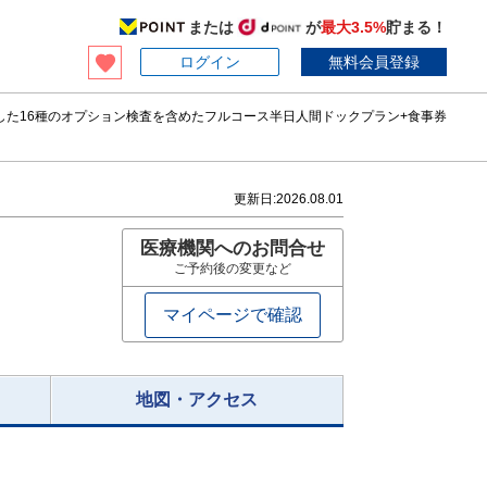
または
が
最大3.5%
貯まる！
ログイン
無料会員登録
した16種のオプション検査を含めたフルコース半日人間ドックプラン+食事券
更新日:
2026.08.01
医療機関へのお問合せ
ご予約後の変更など
マイページで確認
地図・アクセス