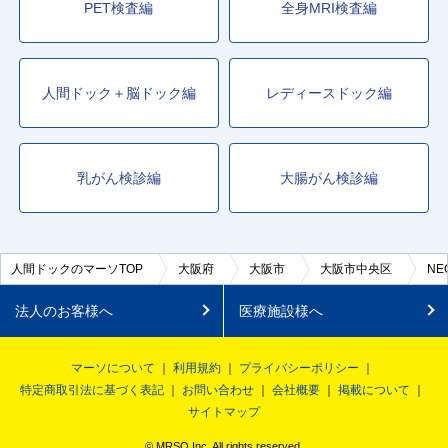
PET検査編
全身MRI検査編
人間ドック＋脳ドック編
レディースドック編
乳がん検診編
大腸がん検診編
人間ドックのマーソTOP
大阪府
大阪市
大阪市中央区
NE
法人のお客様へ
医療施設様へ
マーソについて
利用規約
プライバシーポリシー
特定商取引法に基づく表記
お問い合わせ
会社概要
掲載について
サイトマップ
© MRSO Inc. All rights reserved.