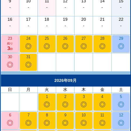
9
10
11
12
13
14
15
-
-
-
-
-
-
-
16
17
18
19
20
21
22
-
-
-
-
-
-
-
23
24
25
26
27
28
29
残り
◎
◎
◎
◎
◎
◎
3
枠
30
31
◎
◎
2026年09月
日
月
火
水
木
金
土
1
2
3
4
5
◎
◎
◎
◎
◎
6
7
8
9
10
11
12
◎
◎
◎
◎
◎
◎
◎