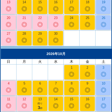
13
14
15
16
17
18
19
◎
◎
◎
◎
◎
◎
◎
20
21
22
23
24
25
26
◎
◎
◎
◎
◎
◎
◎
27
28
29
30
◎
◎
◎
◎
2026年10月
日
月
火
水
木
金
土
1
2
3
◎
◎
◎
4
5
6
7
8
9
10
◎
◎
◎
◎
◎
◎
◎
11
12
13
14
15
16
17
残り
◎
◎
◎
◎
◎
◎
3
枠