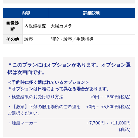
内容
詳細説明
画像診
内視鏡検査
大腸カメラ
断
その他
診察
問診・診察／生活指導
＊このプランにはオプションがあります。オプション選
択は次画面です。
＜予約時に多く選ばれているオプション＞
＊オプションは日程によって異なる場合があります。
・
検査結果のお受け取り方法
+
0
円
～ +550円(税込)
・
【必須】下剤の服用場所のご希望を
+
0
円
～ +5,500円(税込)
ご選択ください。
・
腫瘍マーカー
+
7,700
円
～ +11,000円
(税込)