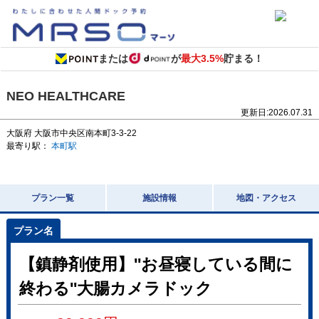
または
が
最大3.5%
貯まる！
NEO HEALTHCARE
更新日:
2026.07.31
大阪府
大阪市中央区南本町3-3-22
最寄り駅：
本町駅
プラン一覧
施設情報
地図・アクセス
【鎮静剤使用】''お昼寝している間に
終わる''大腸カメラドック