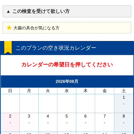
この検査を受けて欲しい方
大腸の具合が気になる方
このプランの空き状況カレンダー
カレンダーの希望日を押してください
2026年08月
日
月
火
水
木
金
土
1
-
2
3
4
5
6
7
8
-
-
-
-
-
-
-