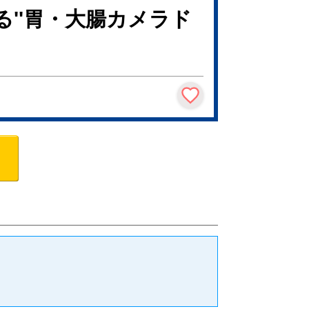
る''胃・大腸カメラド