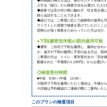
◆内視鏡の挿入方法は、鼻からカメラを挿入
入する『経口』から検査方法をお選びいただ
◆経鼻では舌の付け根に触れず、吐き気を感
師と会話することもできます。
◆経口では、ご希望に応じて鎮静剤の使用も
ウトウトした状態で検査を受けていただくこ
恐怖心が強く検査をためらっていた方はぜひ
●下剤(腸管洗浄液)の院内服用可能
◆通常、ご自宅で下剤を服用し、腸内がきれ
が、遠方や下剤の服用に不安のある方は、院
ご希望の方は、トイレ・更衣室付きの『完全個室(
配慮された『半個室(+1,100円)』からお選
◎検査受付時間
■午前 9:00～/午後 13:00～
※院内で下剤を服用いただく場合は、午後か
※詳細は予約確認のご連絡の際にご案内いた
このプランの検査項目