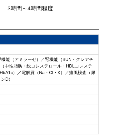
3時間～4時間程度
／膵機能（アミラーゼ）／腎機能（BUN・クレアチ
（中性脂肪・総コレステロール・HDLコレステ
bA1c）／電解質（Na・Cl・K）／痛風検査（尿
ミンD）