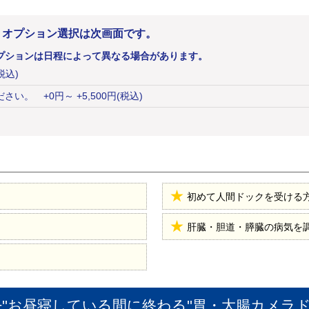
。オプション選択は次画面です。
プションは日程によって異なる場合があります。
税込)
ださい。
+
0
円
～ +5,500円(税込)
初めて人間ドックを受ける
肝臓・胆道・膵臓の病気を
''お昼寝している間に終わる''胃・大腸カメラ