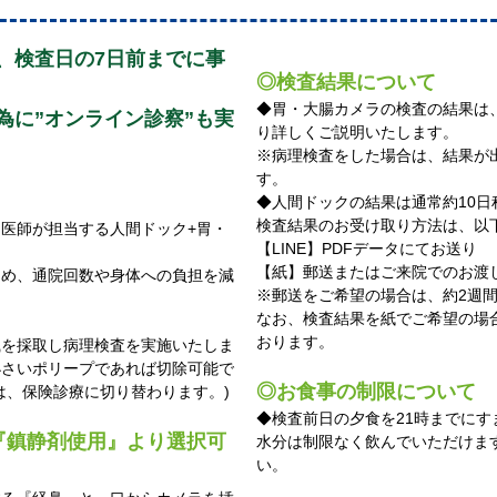
、検査日の7日前までに事
◎検査結果について
◆胃・大腸カメラの検査の結果は
為に”オンライン診察”も実
り詳しくご説明いたします。
※病理検査をした場合は、結果が
す。
◆人間ドックの結果は通常約10
検査結果のお受け取り方法は、以
医師が担当する人間ドック+胃・
【LINE】PDFデータにてお送り
【紙】郵送またはご来院でのお渡
ため、通院回数や身体への負担を減
※郵送をご希望の場合は、約2週
なお、検査結果を紙でご希望の場合
おります。
織を採取し病理検査を実施いたしま
小さいポリープであれば切除可能で
◎お食事の制限について
は、保険診療に切り替わります。)
◆検査前日の夕食を21時までに
『鎮静剤使用』より選択可
水分は制限なく飲んでいただけま
い。