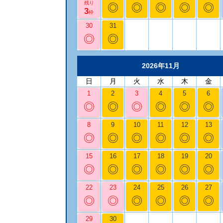
残り
◎
◎
◎
◎
◎
3
枠
30
31
◎
◎
2026年11月
日
月
火
水
木
金
1
2
3
4
5
6
◎
◎
◎
◎
◎
◎
8
9
10
11
12
13
◎
◎
◎
◎
◎
◎
15
16
17
18
19
20
◎
◎
◎
◎
◎
◎
22
23
24
25
26
27
◎
◎
◎
◎
◎
◎
29
30