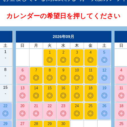
カレンダーの希望日を押してください
2026年09月
土
日
月
火
水
木
金
土
日
1
1
2
3
4
5
-
◎
◎
◎
◎
◎
8
6
7
8
9
10
11
12
4
-
◎
◎
◎
◎
◎
◎
◎
◎
15
13
14
15
16
17
18
19
11
-
◎
◎
◎
◎
◎
◎
◎
◎
22
20
21
22
23
24
25
26
18
◎
◎
◎
◎
◎
◎
◎
◎
◎
29
27
28
29
30
25