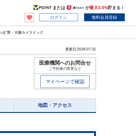
または
が
最大3.5%
貯まる！
ログイン
無料会員登録
わる''胃・大腸カメラドック
更新日:
2026.07.31
医療機関へのお問合せ
ご予約後の変更など
マイページで確認
地図・アクセス