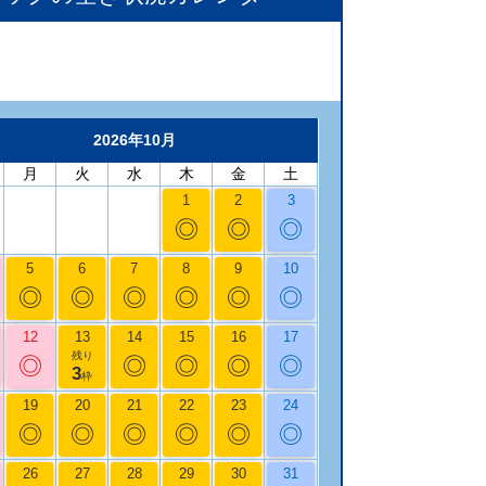
2026年10月
月
火
水
木
金
土
1
2
3
◎
◎
◎
5
6
7
8
9
10
◎
◎
◎
◎
◎
◎
12
13
14
15
16
17
残り
◎
◎
◎
◎
◎
3
枠
19
20
21
22
23
24
◎
◎
◎
◎
◎
◎
26
27
28
29
30
31