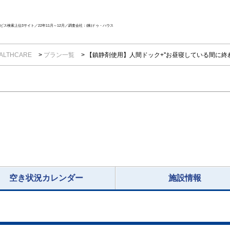
ス検索上位3サイト／22年11月～12月／調査会社：(株)ドゥ・ハウス
ALTHCARE
プラン一覧
【鎮静剤使用】人間ドック+''お昼寝している間に終
空き状況カレンダー
施設情報