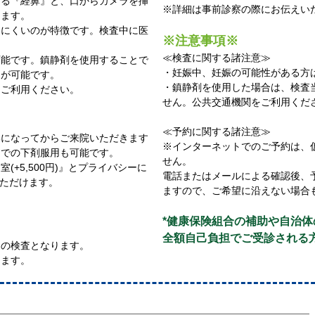
する『経鼻』と、口からカメラを挿
※詳細は事前診察の際にお伝えい
けます。
じにくいのが特徴です。検査中に医
※注意事項※
≪検査に関する諸注意≫
可能です。鎮静剤を使用することで
・妊娠中、妊娠の可能性がある方
とが可能です。
・鎮静剤を使用した場合は、検査当
、ご利用ください。
せん。公共交通機関をご利用くだ
≪予約に関する諸注意≫
いになってからご来院いただきます
※インターネットでのご予約は、
内での下剤服用も可能です。
せん。
+5,500円)』とプライバシーに
電話またはメールによる確認後、
びいただけます。
ますので、ご希望に沿えない場合
*健康保険組合の補助や自治
全額自己負担でご受診される
らの検査となります。
します。