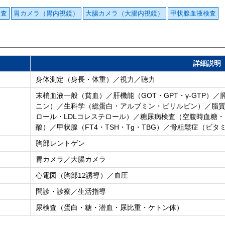
検査
胃カメラ（胃内視鏡）
大腸カメラ（大腸内視鏡）
甲状腺血液検査
詳細説明
身体測定（身長・体重）／視力／聴力
末梢血液一般（貧血）／肝機能（GOT・GPT・γ-GTP）
ニン）／生科学（総蛋白・アルブミン・ビリルビン）／脂質
ロール・LDLコレステロール）／糖尿病検査（空腹時血糖・H
酸）／甲状腺（FT4・TSH・Tg・TBG）／骨粗鬆症（ビタ
胸部レントゲン
胃カメラ／大腸カメラ
心電図（胸部12誘導）／血圧
問診・診察／生活指導
尿検査（蛋白・糖・潜血・尿比重・ケトン体）