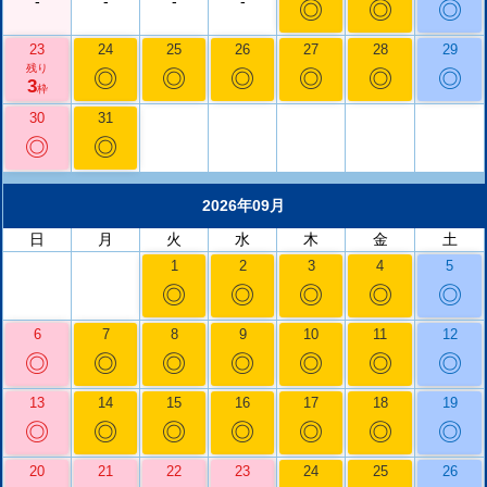
-
-
-
-
◎
◎
◎
23
24
25
26
27
28
29
残り
◎
◎
◎
◎
◎
◎
3
枠
30
31
◎
◎
2026年09月
日
月
火
水
木
金
土
1
2
3
4
5
◎
◎
◎
◎
◎
6
7
8
9
10
11
12
◎
◎
◎
◎
◎
◎
◎
13
14
15
16
17
18
19
◎
◎
◎
◎
◎
◎
◎
20
21
22
23
24
25
26