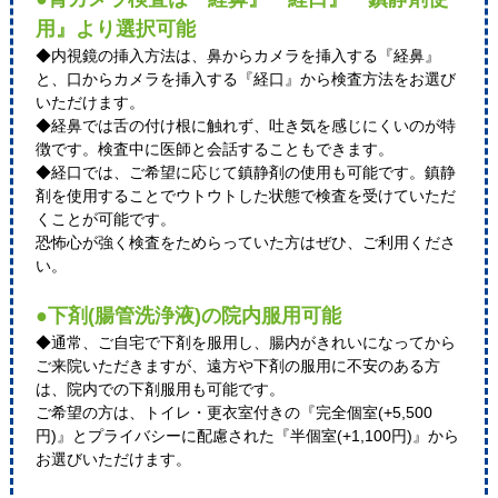
用』より選択可能
◆内視鏡の挿入方法は、鼻からカメラを挿入する『経鼻』
と、口からカメラを挿入する『経口』から検査方法をお選び
いただけます。
◆経鼻では舌の付け根に触れず、吐き気を感じにくいのが特
徴です。検査中に医師と会話することもできます。
◆経口では、ご希望に応じて鎮静剤の使用も可能です。鎮静
剤を使用することでウトウトした状態で検査を受けていただ
くことが可能です。
恐怖心が強く検査をためらっていた方はぜひ、ご利用くださ
い。
●下剤(腸管洗浄液)の院内服用可能
◆通常、ご自宅で下剤を服用し、腸内がきれいになってから
ご来院いただきますが、遠方や下剤の服用に不安のある方
は、院内での下剤服用も可能です。
ご希望の方は、トイレ・更衣室付きの『完全個室(+5,500
円)』とプライバシーに配慮された『半個室(+1,100円)』から
お選びいただけます。