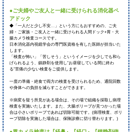
●ご夫婦やご友人と一緒に受けられる消化器ペ
アドック
◆「一人だと少し不安…」という方にもおすすめの、ご夫
婦・ご家族・ご友人と一緒に受けられる人間ドック+胃・大
腸カメラ検査コースです。
日本消化器内視鏡学会の専門医資格を有した医師が担当いた
します。
「検査が怖い」「苦しそう」というイメージを少しでも和ら
げられるよう、鎮静剤を使用し”お昼寝している間に終わ
る”苦痛の少ない検査をご提供します。
一度の準備・絶食で両方の検査を受けられるため、通院回数
や身体への負担を減らすことができます。
※病変を疑う所見がある場合は、その場で組織を採取し病理
検査を実施いたします。また、大腸ポリープが見つかった場
合は小さいポリープであれば切除可能です。(病理検査、ポリ
ープ切除を実施した場合は、保険診療に切り替わります。)
●胃カメラ検査は『経鼻』『経口』『鎮静剤使