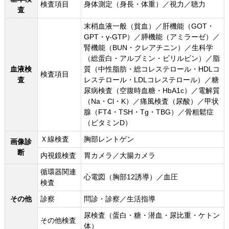
検査項目
身体測定（身長・体重）／視力／聴力
査
末梢血液一般（貧血）／肝機能（GOT・
GPT・γ-GTP）／膵機能（アミラーゼ）／
腎機能（BUN・クレアチニン）／生科学
（総蛋白・アルブミン・ビリルビン）／脂
血液検
質（中性脂肪・総コレステロール・HDLコ
検査項目
査
レステロール・LDLコレステロール）／糖
尿病検査（空腹時血糖・HbA1c）／電解質
（Na・Cl・K）／痛風検査（尿酸）／甲状
腺（FT4・TSH・Tg・TBG）／骨粗鬆症
（ビタミンD）
Ｘ線検査
胸部レントゲン
画像診
断
内視鏡検査
胃カメラ／大腸カメラ
循環器関連
心電図（胸部12誘導）／血圧
検査
その他
診察
問診・診察／生活指導
尿検査（蛋白・糖・潜血・尿比重・ケトン
その他検査
体）