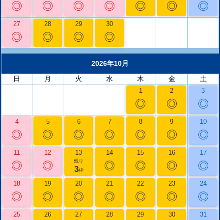
◎
◎
◎
◎
◎
◎
◎
27
28
29
30
◎
◎
◎
◎
2026年10月
日
月
火
水
木
金
土
1
2
3
◎
◎
◎
4
5
6
7
8
9
10
◎
◎
◎
◎
◎
◎
◎
11
12
13
14
15
16
17
残り
◎
◎
◎
◎
◎
◎
3
枠
18
19
20
21
22
23
24
◎
◎
◎
◎
◎
◎
◎
25
26
27
28
29
30
31