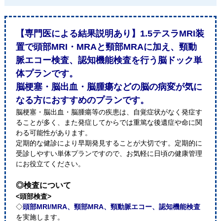
【専門医による結果説明あり】1.5テスラMRI装
置で頭部MRI・MRAと頸部MRAに加え、頸動
脈エコー検査、認知機能検査を行う脳ドック単
体プランです。
脳梗塞・脳出血・脳腫瘍などの脳の病変が気に
なる方におすすめのプランです。
脳梗塞・脳出血・脳腫瘍等の疾患は、自覚症状がなく発症す
ることが多く、また発症してからでは重篤な後遺症や命に関
わる可能性があります。
定期的な健診により早期発見することが大切です。定期的に
受診しやすい単体プランですので、お気軽に日頃の健康管理
にお役立てください。
◎検査について
<頭部検査>
◇
頭部MRI/MRA、頸部MRA、頸動脈エコー、認知機能検査
を実施します。