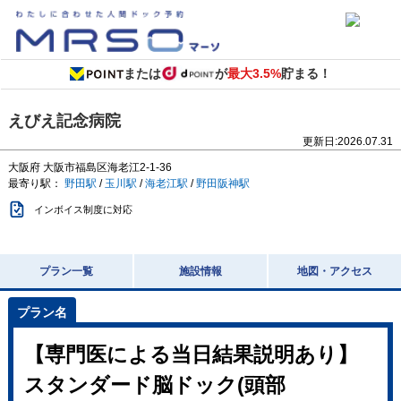
または
が
最大3.5%
貯まる！
えびえ記念病院
更新日:
2026.07.31
大阪府
大阪市福島区海老江2-1-36
最寄り駅：
野田駅
/
玉川駅
/
海老江駅
/
野田阪神駅
インボイス制度に対応
プラン一覧
施設情報
地図・アクセス
【専門医による当日結果説明あり】
スタンダード脳ドック(頭部