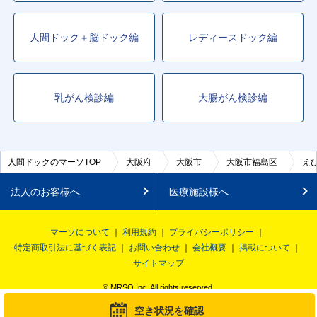
人間ドック＋脳ドック編
レディースドック編
乳がん検診編
大腸がん検診編
人間ドックのマーソTOP
大阪府
大阪市
大阪市福島区
え
法人のお客様へ
医療施設様へ
マーソについて
利用規約
プライバシーポリシー
特定商取引法に基づく表記
お問い合わせ
会社概要
掲載について
サイトマップ
© MRSO Inc. All rights reserved.
空き状況を確認