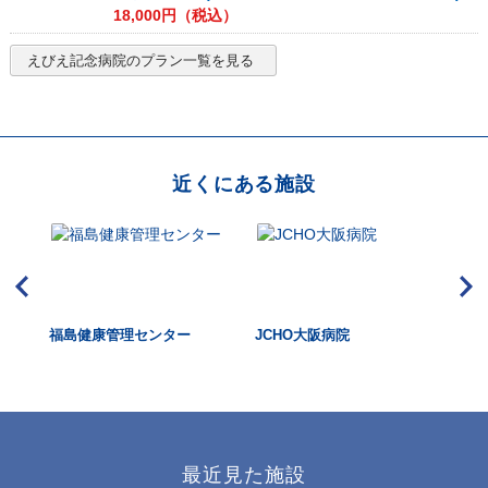
18,000
円（税込）
えびえ記念病院
のプラン一覧を見る
近くにある施設
福島健康管理センター
JCHO大阪病院
寛
最近見た施設