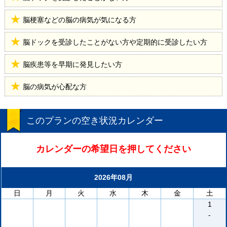
脳梗塞などの脳の病気が気になる方
脳ドックを受診したことがない方や定期的に受診したい方
脳疾患等を早期に発見したい方
脳の病気が心配な方
このプランの空き状況カレンダー
カレンダーの希望日を押してください
2026年08月
日
月
火
水
木
金
土
1
-