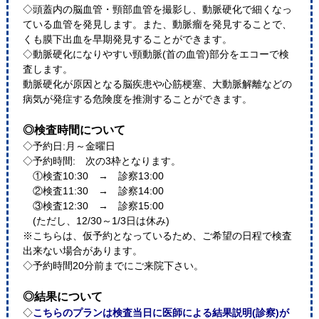
◇頭蓋内の脳血管・頸部血管を撮影し、動脈硬化で細くなっ
ている血管を発見します。また、動脈瘤を発見することで、
くも膜下出血を早期発見することができます。
◇動脈硬化になりやすい頸動脈(首の血管)部分をエコーで検
査します。
動脈硬化が原因となる脳疾患や心筋梗塞、大動脈解離などの
病気が発症する危険度を推測することができます。
◎検査時間について
◇予約日:月～金曜日
◇予約時間: 次の3枠となります。
①検査10:30 → 診察13:00
②検査11:30 → 診察14:00
③検査12:30 → 診察15:00
(ただし、12/30～1/3日は休み)
※こちらは、仮予約となっているため、ご希望の日程で検査
出来ない場合があります。
◇予約時間20分前までにご来院下さい。
◎結果について
◇
こちらのプランは検査当日に医師による結果説明(診察)が