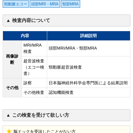
頸動脈エコー
頭部MRI・MRA
頸部MRA
検査内容について
内容
詳細説明
MRI/MRA
頭部MRI/MRA・頸部MRA
検査
画像診
超音波検査
断
（エコー検
頸動脈超音波検査
査）
診察
日本脳神経外科学会専門医による結果説明
その他
その他検査
認知機能検査
この検査を受けて欲しい方
脳ドックを受診したことがない方