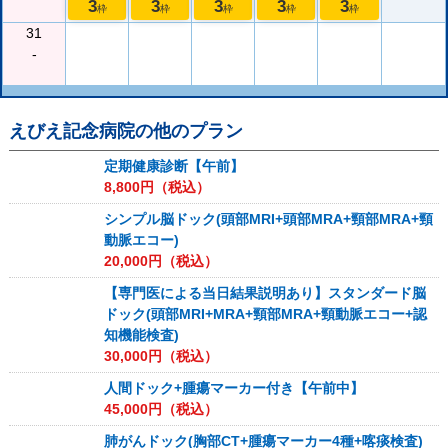
3
3
3
3
3
枠
枠
枠
枠
枠
31
-
えびえ記念病院
の他のプラン
定期健康診断【午前】
8,800
円（税込）
シンプル脳ドック(頭部MRI+頭部MRA+頸部MRA+頸
動脈エコー)
20,000
円（税込）
【専門医による当日結果説明あり】スタンダード脳
ドック(頭部MRI+MRA+頸部MRA+頸動脈エコー+認
知機能検査)
30,000
円（税込）
人間ドック+腫瘍マーカー付き【午前中】
45,000
円（税込）
肺がんドック(胸部CT+腫瘍マーカー4種+喀痰検査)