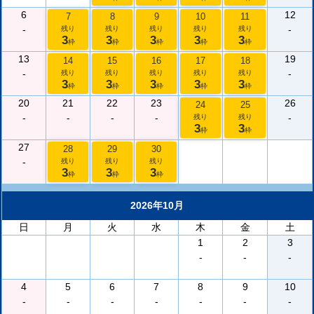
6
12
7
8
9
10
11
-
-
残り
残り
残り
残り
残り
3
3
3
3
3
枠
枠
枠
枠
枠
13
19
14
15
16
17
18
-
-
残り
残り
残り
残り
残り
3
3
3
3
3
枠
枠
枠
枠
枠
20
21
22
23
26
24
25
-
-
-
-
-
残り
残り
3
3
枠
枠
27
28
29
30
-
残り
残り
残り
3
3
3
枠
枠
枠
2026年10月
日
月
火
水
木
金
土
1
2
3
-
-
-
4
5
6
7
8
9
10
-
-
-
-
-
-
-