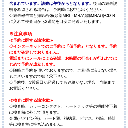
含まれています。診察は午後からとなります。
後日の結果説
明を希望される場合は、予約時にお申し出ください。
◇結果報告書と撮影画像(頭部MRI・MRA頚部MRA)をCD-R
に入れて検査日から2週間を目安に発送いたします。
※注意事項
≪予約に関する諸注意≫
◇インターネットでのご予約は『仮予約』となります。予約
はまだ確定しておりません。
電話またはメールによる確認、お時間の打合せが行われては
じめて予約が成立します。
◇随時ご予約を頂いておりますので、ご希望に沿えない場合
もございますので御了承下さい。
◇予約後、3営業日が経過しても連絡がない場合、当院まで
お電話ください。
≪検査に関する諸注意≫
◇検査時、カラーコンタクト、ヒートテック等の機能性下着
は検査前に外して頂きます。
金属(ペアピン等)、カード類、補聴器、ピアス、指輪、時計
等は検査室に持ち込めません。