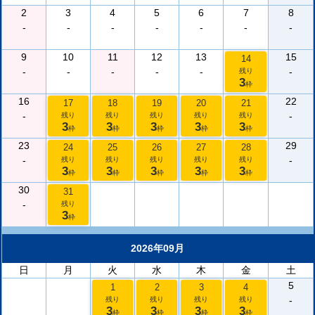
2
3
4
5
6
7
8
-
-
-
-
-
-
-
9
10
11
12
13
15
14
-
-
-
-
-
-
残り
3
枠
16
22
17
18
19
20
21
-
-
残り
残り
残り
残り
残り
3
3
3
3
3
枠
枠
枠
枠
枠
23
29
24
25
26
27
28
-
-
残り
残り
残り
残り
残り
3
3
3
3
3
枠
枠
枠
枠
枠
30
31
-
残り
3
枠
2026年09月
日
月
火
水
木
金
土
5
1
2
3
4
-
残り
残り
残り
残り
3
3
3
3
枠
枠
枠
枠