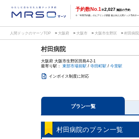
予約数No.1
2,027
※
施設の予約
※「年間予約数」のヒアリング調査 個人向け人間ドック予約サービ
人間ドックのマーソTOP
大阪府
大阪市
大阪市生野区
村田病
村田病院
大阪府
大阪市生野区田島4-2-1
最寄り駅：
東部市場前駅
/
寺田町駅
/
今里駅
インボイス制度に対応
プラン一覧
村田病院
のプラン一覧