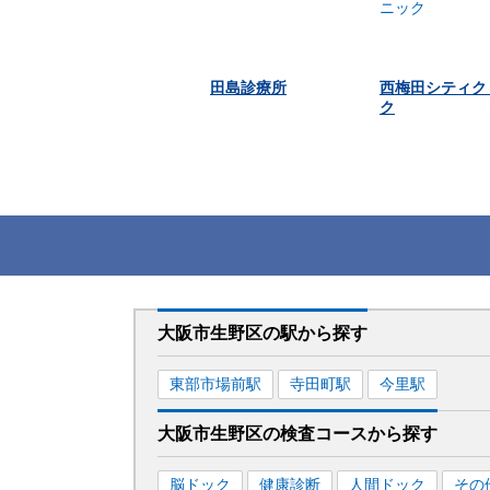
田島診療所
西梅田シティク
ク
大阪市生野区
の駅から
探す
東部市場前
駅
寺田町
駅
今里
駅
大阪市生野区
の
検査コースから探す
脳ドック
健康診断
人間ドック
その