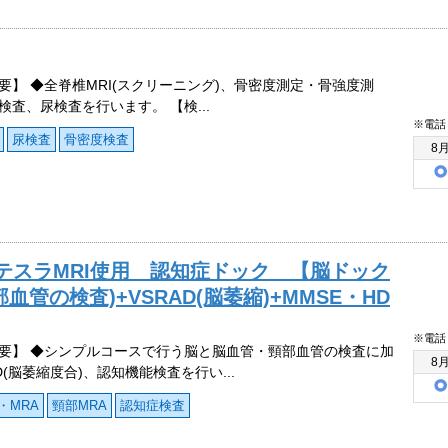
要】 ◆全脊椎MRI(スクリーニング)、骨密度測定・骨強度測
検査、尿検査を行います。 【検...
※電話
尿検査
骨密度検査
8
テスラMRI使用 認知症ドック 【脳ドック
管の検査)+VSRAD(脳萎縮)+MMSE・HD
※電話
要】 ◆シンプルコースで行う脳と脳血管・頸部血管の検査に加
8
D(脳萎縮度合)、認知機能検査を行い...
・MRA
頸部MRA
認知症検査