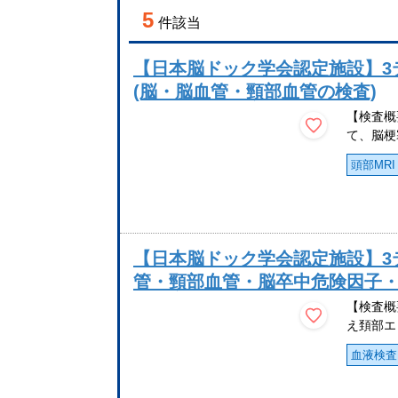
5
件該当
【日本脳ドック学会認定施設】3
(脳・脳血管・頸部血管の検査)
【検査概
て、脳梗
頭部MRI
【日本脳ドック学会認定施設】3
管・頸部血管・脳卒中危険因子・
【検査概
え頚部エ
血液検査