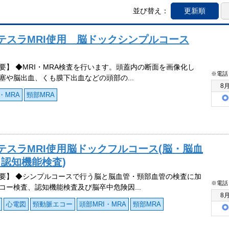
並び替え：
更新順
テスラMRI使用 脳ドックシンプルコース
要】 ◆MRI・MRA検査を行います。頭蓋内の断面を画像化し
※電話
塞や脳出血、くも膜下出血などの頭部の...
8
・MRA
頸部MRA
テスラMRI使用脳ドックフルコース(脳・脳血
認知機能検査)
要】 ◆シンプルコースで行う脳と脳血管・頸部血管の検査に加
※電話
コー検査、認知機能検査及び脳卒中危険因...
8
心電図
頸動脈エコー
頭部MRI・MRA
頸部MRA