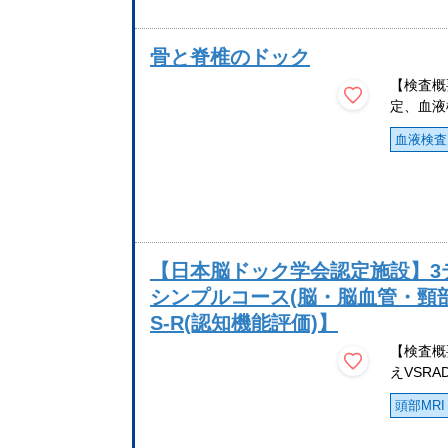
骨と脊椎のドック
【検査概
定、血液
血液検査
【日本脳ドック学会認定施設】3
シンプルコース(脳・脳血管・頸部血
S-R(認知機能評価)】
【検査概
えVSRA
頭部MRI