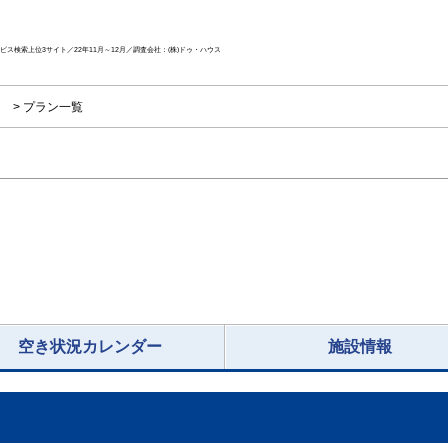
ス検索上位3サイト／22年11月～12月／調査会社：(株)ドゥ・ハウス
院
プラン一覧
空き状況カレンダー
施設情報