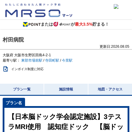
または
が
最大3.5%
貯まる！
村田病院
更新日:
2026.08.05
大阪府
大阪市生野区田島4-2-1
最寄り駅：
東部市場前駅
/
寺田町駅
/
今里駅
インボイス制度に対応
プラン一覧
施設情報
地図・アクセス
【日本脳ドック学会認定施設】3テス
ラMRI使用 認知症ドック 【脳ドッ