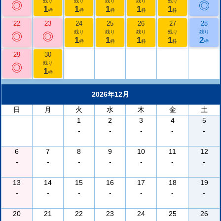
残り
残り
残り
残り
残り
◎
◎
1
1
1
1
1
枠
枠
枠
枠
枠
22
23
24
25
26
27
28
残り
残り
残り
残り
残り
◎
◎
1
1
1
1
2
枠
枠
枠
枠
枠
29
30
残り
◎
1
枠
2026年12月
日
月
火
水
木
金
土
1
2
3
4
5
-
-
-
-
-
6
7
8
9
10
11
12
-
-
-
-
-
-
-
13
14
15
16
17
18
19
-
-
-
-
-
-
-
20
21
22
23
24
25
26