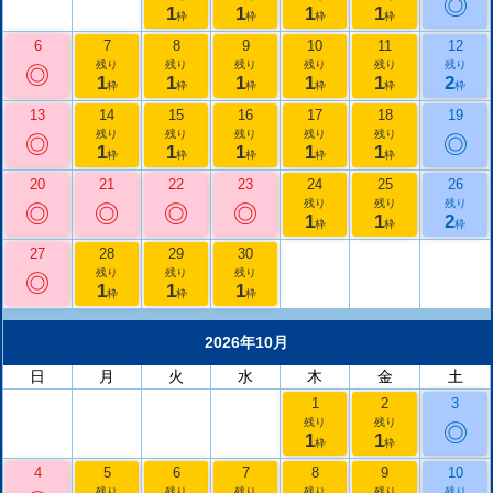
◎
1
1
1
1
枠
枠
枠
枠
6
7
8
9
10
11
12
残り
残り
残り
残り
残り
残り
◎
1
1
1
1
1
2
枠
枠
枠
枠
枠
枠
13
14
15
16
17
18
19
残り
残り
残り
残り
残り
◎
◎
1
1
1
1
1
枠
枠
枠
枠
枠
20
21
22
23
24
25
26
残り
残り
残り
◎
◎
◎
◎
1
1
2
枠
枠
枠
27
28
29
30
残り
残り
残り
◎
1
1
1
枠
枠
枠
2026年10月
日
月
火
水
木
金
土
1
2
3
残り
残り
◎
1
1
枠
枠
4
5
6
7
8
9
10
残り
残り
残り
残り
残り
残り