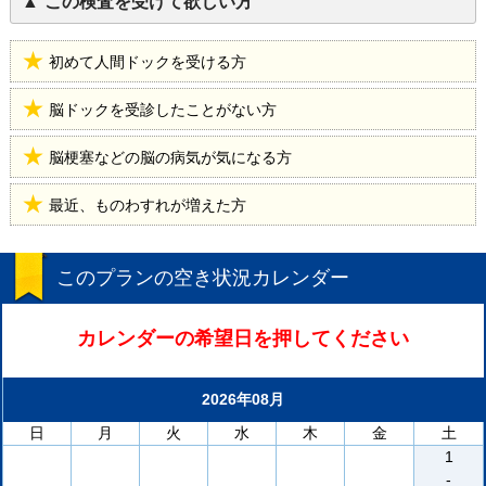
この検査を受けて欲しい方
初めて人間ドックを受ける方
脳ドックを受診したことがない方
脳梗塞などの脳の病気が気になる方
最近、ものわすれが増えた方
このプランの空き状況カレンダー
カレンダーの希望日を押してください
2026年08月
日
月
火
水
木
金
土
1
-