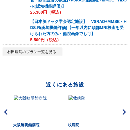
管・頸部血管の検査)+VSRAD(脳萎縮)+MMSE・HDS
-R(認知機能評価)】
25,300
円（税込）
【日本脳ドック学会認定施設】 VSRAD+MMSE・H
DS-R(認知機能評価)【一年以内に頭部MRI検査を受
けられた方のみ・他院画像でも可】
5,500
円（税込）
村田病院
のプラン一覧を見る
近くにある施設
HUK
大阪暁明館病院
牧病院
大
dica