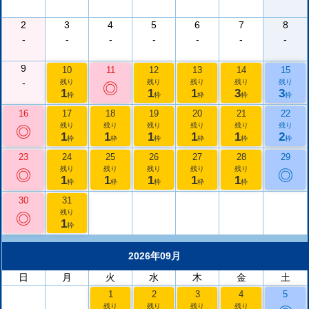
2
3
4
5
6
7
8
-
-
-
-
-
-
-
9
10
11
12
13
14
15
-
残り
残り
残り
残り
残り
◎
1
1
1
3
3
枠
枠
枠
枠
枠
16
17
18
19
20
21
22
残り
残り
残り
残り
残り
残り
◎
1
1
1
1
1
2
枠
枠
枠
枠
枠
枠
23
24
25
26
27
28
29
残り
残り
残り
残り
残り
◎
◎
1
1
1
1
1
枠
枠
枠
枠
枠
30
31
残り
◎
1
枠
2026年09月
日
月
火
水
木
金
土
1
2
3
4
5
残り
残り
残り
残り