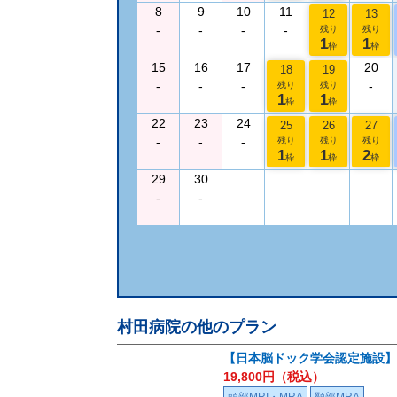
8
9
10
11
12
13
-
-
-
-
残り
残り
1
1
枠
枠
15
16
17
20
18
19
-
-
-
-
残り
残り
1
1
枠
枠
22
23
24
25
26
27
-
-
-
残り
残り
残り
1
1
2
枠
枠
枠
29
30
-
-
村田病院
の他のプラン
【日本脳ドック学会認定施設】
19,800
円（税込）
頭部MRI・MRA
頸部MRA