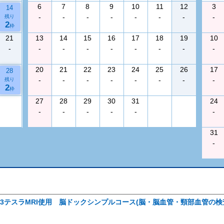
6
7
8
9
10
11
12
3
14
-
-
-
-
-
-
-
-
残り
2
枠
21
13
14
15
16
17
18
19
10
-
-
-
-
-
-
-
-
-
20
21
22
23
24
25
26
17
28
-
-
-
-
-
-
-
-
残り
2
枠
27
28
29
30
31
24
-
-
-
-
-
-
31
-
3テスラMRI使用 脳ドックシンプルコース(脳・脳血管・頸部血管の検