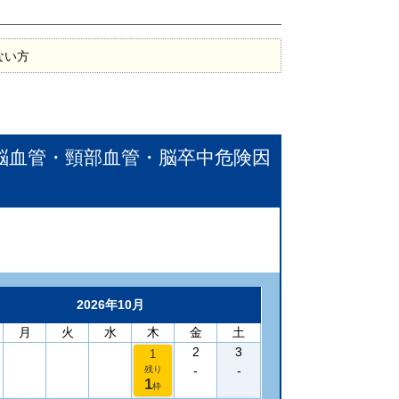
ない方
脳血管・頸部血管・脳卒中危険因
2026年10月
月
火
水
木
金
土
2
3
1
-
-
残り
1
枠