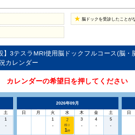
脳ドックを受診したことが
設】3テスラMRI使用脳ドックフルコース(脳・
況カレンダー
カレンダーの希望日を押してください
2026年09月
土
日
月
火
水
木
金
土
日
1
1
3
4
5
2
-
-
-
-
-
残り
1
枠