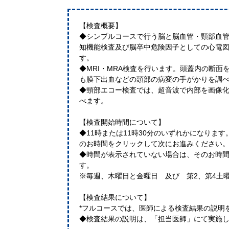
【検査概要】
◆シンプルコースで行う脳と脳血管・頸部血
知機能検査及び脳卒中危険因子としての心電
す。
◆MRI・MRA検査を行います。頭蓋内の断面
も膜下出血などの頭部の病変の手がかりを調
◆頸部エコー検査では、超音波で内部を画像
べます。
【検査開始時間について】
◆11時または11時30分のいずれかになりま
のお時間をクリックして次にお進みください
◆時間が表示されていない場合は、そのお時
す。
※毎週、木曜日と金曜日 及び 第2、第4土
【検査結果について】
*フルコースでは、医師による検査結果の説明
◆検査結果の説明は、「担当医師」にて実施