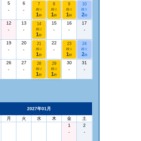
5
6
7
8
9
10
-
-
残り
残り
残り
残り
1
1
1
2
枠
枠
枠
枠
12
13
15
16
17
14
-
-
-
-
-
残り
1
枠
19
20
22
21
23
24
-
-
-
残り
残り
残り
1
1
2
枠
枠
枠
26
27
30
31
28
29
-
-
-
-
残り
残り
1
1
枠
枠
2027年01月
月
火
水
木
金
土
1
2
-
-