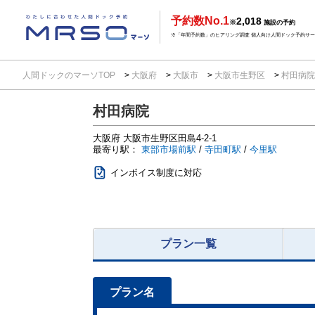
予約数No.1
2,018
※
施設の予約
※「年間予約数」のヒアリング調査 個人向け人間ドック予約サービ
人間ドックのマーソTOP
大阪府
大阪市
大阪市生野区
村田病
村田病院
大阪府
大阪市生野区田島4-2-1
最寄り駅：
東部市場前駅
/
寺田町駅
/
今里駅
インボイス制度に対応
プラン一覧