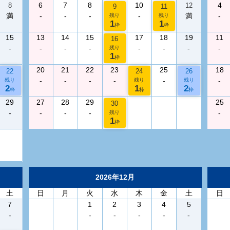
6
7
8
10
4
8
12
9
11
満
-
-
-
-
満
-
残り
残り
1
1
枠
枠
15
13
14
15
17
18
19
11
16
-
-
-
-
-
-
-
-
残り
1
枠
20
21
22
23
25
18
22
24
26
-
-
-
-
-
-
残り
残り
残り
2
1
2
枠
枠
枠
29
27
28
29
25
30
-
-
-
-
-
残り
1
枠
2026年12月
土
日
月
火
水
木
金
土
日
7
1
2
3
4
5
-
-
-
-
-
-