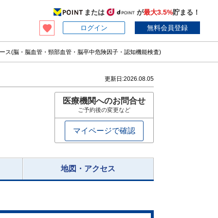
または
が
最大3.5%
貯まる！
ログイン
無料会員登録
ース(脳・脳血管・頸部血管・脳卒中危険因子・認知機能検査)
更新日:
2026.08.05
医療機関へのお問合せ
ご予約後の変更など
マイページで確認
地図・アクセス