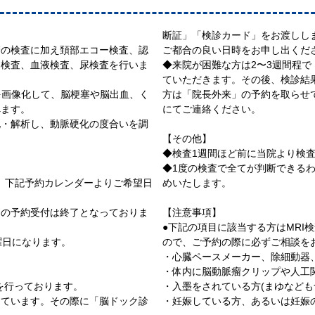
断証」「検診カード」をお渡しし
管の検査に加え頚部エコー検査、認
ご都合の良い日時をお申し出くだ
図検査、血液検査、尿検査を行いま
◆来院が困難な方は2〜3週間程
ていただきます。その後、検診結
を画像化して、脳梗塞や脳出血、く
方は「院長外来」の予約を取らせ
べます。
にてご連絡ください。
化・解析し、動脈硬化の度合いを調
【その他】
◆検査1週間ほど前に当院より検査
◆1度の検査で全てが判断できる
す。下記予約カレンダーよりご希望日
めいたします。
。
間の予約受付は終了となっておりま
【注意事項】
●下記の項目に該当する方はMRI
曜日になります。
ので、ご予約の際に必ずご相談を
・心臓ペースメーカー、除細動器
・体内に脳動脈瘤クリップや人工
を行っております。
・入墨をされている方(まゆなども
しています。その際に「脳ドック診
・妊娠している方、あるいは妊娠