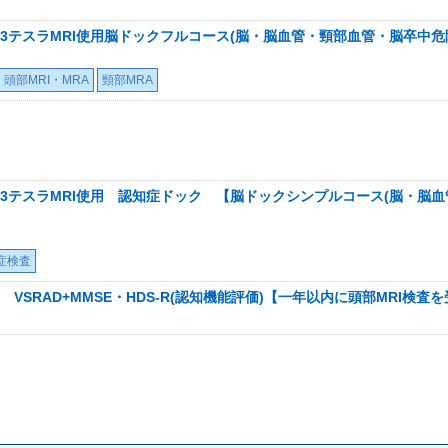
3テスラMRI使用脳ドックフルコース(脳・脳血管・頸部血管・脳卒中危
頭部MRI・MRA
頸部MRA
テスラMRI使用 認知症ドック 【脳ドックシンプルコース(脳・脳血管・頸
症検査
VSRAD+MMSE・HDS-R(認知機能評価)【一年以内に頭部MRI検