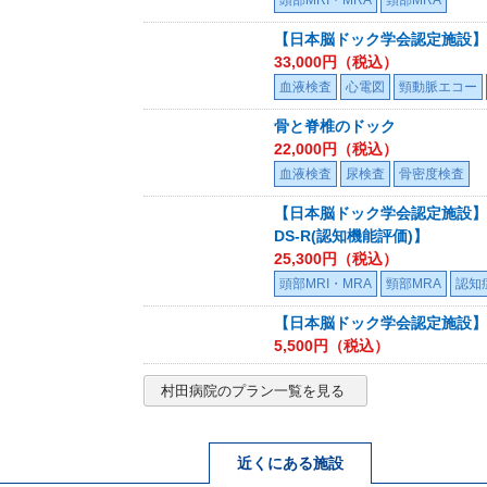
【日本脳ドック学会認定施設】
33,000
円（税込）
血液検査
心電図
頸動脈エコー
骨と脊椎のドック
22,000
円（税込）
血液検査
尿検査
骨密度検査
【日本脳ドック学会認定施設】3
DS-R(認知機能評価)】
25,300
円（税込）
頭部MRI・MRA
頸部MRA
認知
【日本脳ドック学会認定施設】 
5,500
円（税込）
村田病院
のプラン一覧を見る
近くにある施設