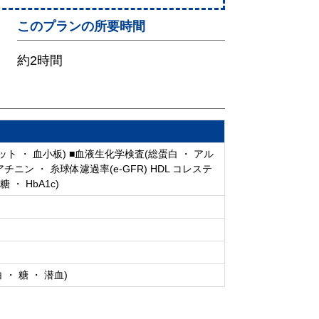
このプランの所要時間
約2時間
ット ・ 血小板) ■血液生化学検査(総蛋白 ・ アル
レアチニン ・ 糸球体濾過率(e-GFR) HDL コレステ
 ・ HbA1c)
 ・ 糖 ・ 潜血)