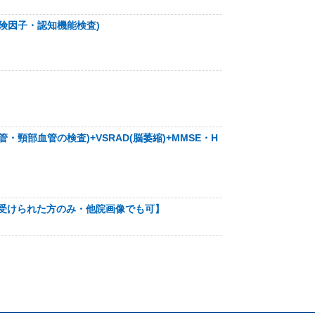
険因子・認知機能検査)
部血管の検査)+VSRAD(脳萎縮)+MMSE・H
査を受けられた方のみ・他院画像でも可】