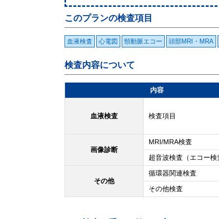
このプランの検査項目
血液検査
心電図
頸動脈エコー
頭部MRI・MRA
検査内容について
内容
血液検査
検査項目
MRI/MRA検査
画像診断
超音波検査（エコー検
循環器関連検査
その他
その他検査