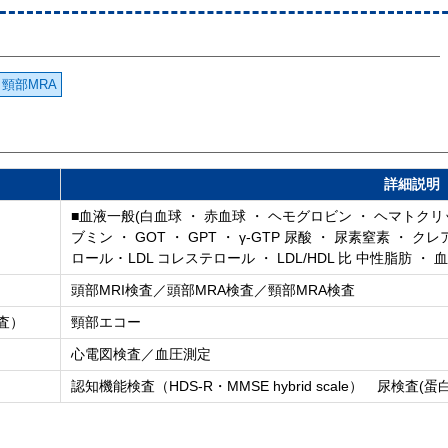
頸部MRA
詳細説明
■血液一般(白血球 ・ 赤血球 ・ ヘモグロビン ・ ヘマトクリ
ブミン ・ GOT ・ GPT ・ γ-GTP 尿酸 ・ 尿素窒素 ・ ク
ロール ･ LDL コレステロール ・ LDL/HDL 比 中性脂肪 ・ 血糖
頭部MRI検査／頭部MRA検査／頸部MRA検査
査）
頸部エコー
心電図検査／血圧測定
認知機能検査（HDS-R・MMSE hybrid scale） 尿検査(蛋白