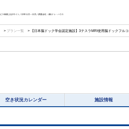
ス検索上位3サイト／22年11月～12月／調査会社：(株)ドゥ・ハウス
院
プラン一覧
【日本脳ドック学会認定施設】3テスラMRI使用脳ドックフルコ
空き状況カレンダー
施設情報