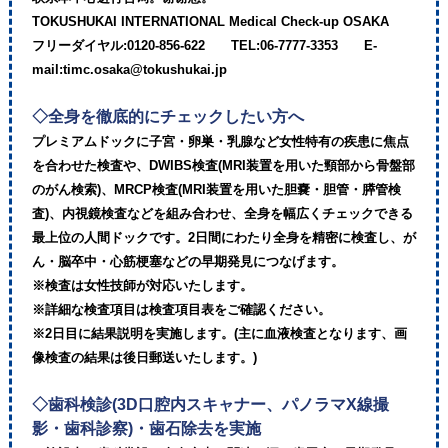
TOKUSHUKAI INTERNATIONAL Medical Check-up OSAKA
フリーダイヤル:0120-856-622 TEL:06-7777-3353 E-
mail:timc.osaka@tokushukai.jp
◇全身を徹底的にチェックしたい方へ
プレミアムドックに子宮・卵巣・乳腺など女性特有の疾患に焦点
を合わせた検査や、DWIBS検査(MRI装置を用いた頸部から骨盤部
のがん検索)、MRCP検査(MRI装置を用いた胆嚢・胆管・膵管検
査)、内視鏡検査などを組み合わせ、全身を幅広くチェックできる
最上位の人間ドックです。2日間にわたり全身を精密に検査し、が
ん・脳卒中・心筋梗塞などの早期発見につなげます。
※検査は女性技師が対応いたします。
※詳細な検査項目は検査項目表をご確認ください。
※2日目に結果説明を実施します。(主に血液検査となります、画
像検査の結果は後日郵送いたします。)
◇歯科検診(3D口腔内スキャナー、パノラマX線撮
影・歯科診察)・歯石除去を実施