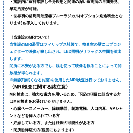
・施設内に歯科常設し全身疾患と関連の深い歯周病の早期発見、
早期治療が可能。
・世界初の歯周病治療器ブルーラジカル(オプション別途料金とな
ります)も導入しております。
〈当施設のMRIついて〉
当施設のMRI装置はフィリップス社製で、検査室の壁にはプロジ
ェクターで映像が映し出され、LED照明がリラックス空間を演出
します。
閉所に不安がある方でも、鏡を使って映像を観ることによって開
放感が得られます。
※鎮静剤(眠くなるお薬)を使用したMRI検査は行っておりません。
〈MRI検査に関する諸注意〉
MRI検査は、強力な磁力を用いるため、下記の項目に該当する方
はMRI検査をお受けいただけません。
・心臓ペースメーカー、除細動器、刺激電極、人口内耳、VPシャ
ントなどを挿入されている方
・妊娠している方、または妊娠の可能性がある方
・閉所恐怖症の方(程度にもよります)