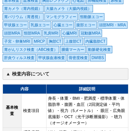
基本検査
血液検査
胸部レントゲン
心電図
肺機能検査
尿検査
胃カメラ（胃内視鏡）
大腸カメラ（大腸内視鏡）
胃バリウム（胃透視）
マンモグラフィー
頸動脈エコー
甲状腺エコー
乳腺エコー
心臓エコー
腹部エコー
頭部MRI・MRA
頭部MRA
頸部MRA
乳房MRI
心臓MRI
冠動脈MRA
子宮・卵巣MRI
MRCP
胸部CT
上腹部CT
内臓脂肪CT
胃がんリスク検査（ABC検査）
腫瘍マーカー
動脈硬化検査
肝炎ウィルス検査
甲状腺血液検査
骨密度検査
DWIBS
検査内容について
内容
詳細説明
身長・体重・BMI・肥満度・標準体重・体
脂肪率・腹囲・血圧（2回測定値・平均
基本検
検査項目
値）・視力（5メートル）・ 眼圧・広角眼
査
底撮影・OCT（光干渉断層撮影）・聴力
（オージオメーター）