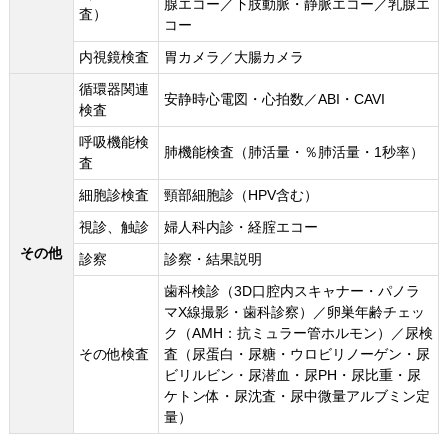
腺エコー／下肢動脈・静脈エコー／乳腺エ
査）
コー
内視鏡検査
胃カメラ／大腸カメラ
循環器関連
安静時心電図・心拍数／ABI・CAVI
検査
呼吸機能検
肺機能検査（肺活量・％肺活量・1秒率）
査
細胞診検査
頸部細胞診（HPV含む）
視診、触診
婦人科内診・経腟エコー
その他
診察
診察・結果説明
歯科検診（3D口腔内スキャナー・パノラ
マX線撮影・歯科診察）／卵巣年齢チェッ
ク（AMH：抗ミュラー管ホルモン）／尿検
その他検査
査（尿蛋白・尿糖・ウロビリノーゲン・尿
ビリルビン・尿潜血・尿PH・尿比重・尿
ケトン体・尿沈査・尿中微量アルブミン定
量）