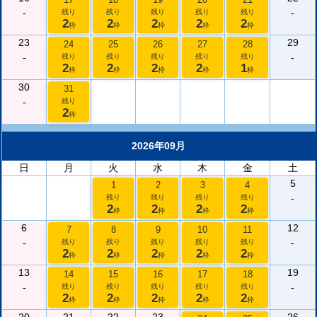
-
-
残り
残り
残り
残り
残り
2
2
2
2
2
枠
枠
枠
枠
枠
23
29
24
25
26
27
28
-
-
残り
残り
残り
残り
残り
2
2
2
2
1
枠
枠
枠
枠
枠
30
31
-
残り
2
枠
2026年09月
日
月
火
水
木
金
土
5
1
2
3
4
-
残り
残り
残り
残り
2
2
2
2
枠
枠
枠
枠
6
12
7
8
9
10
11
-
-
残り
残り
残り
残り
残り
2
2
2
2
2
枠
枠
枠
枠
枠
13
19
14
15
16
17
18
-
-
残り
残り
残り
残り
残り
2
2
2
2
2
枠
枠
枠
枠
枠