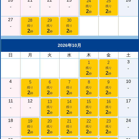
20
21
22
23
26
24
25
-
-
-
-
-
残り
残り
2
2
枠
枠
27
28
29
30
-
残り
残り
残り
2
2
2
枠
枠
枠
2026年10月
日
月
火
水
木
金
土
3
1
2
-
残り
残り
2
2
枠
枠
4
10
5
6
7
8
9
-
-
残り
残り
残り
残り
残り
2
2
2
2
2
枠
枠
枠
枠
枠
11
12
17
13
14
15
16
-
-
-
残り
残り
残り
残り
2
2
2
2
枠
枠
枠
枠
18
24
19
20
21
22
23
-
-
残り
残り
残り
残り
残り
2
2
2
2
2
枠
枠
枠
枠
枠