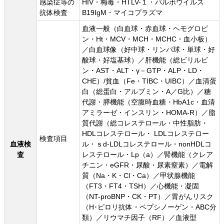
感染症等の
HIV・梅毒・HTLV-１・パルボウイルス
抗体検査
B19IgM・マイコプラズマ
⾎液⼀般（白血球・赤血球・ヘモグロビ
ン・Ht・MCV・MCH・MCHC・血小板）
／⽩⾎球像（好中球・リンパ球・単球・好
酸球・好塩基球）／肝機能（総ビリルビ
ン・AST・ALT・γ－GTP・ALP・LD・
CHE）/貧血（Fe・TIBC・UIBC）／⾎清蛋
⽩（総蛋白・アルブミン・A／G比）／糖
代謝・膵機能（空腹時血糖・HbA1c・血清
アミラーゼ・インスリン・HOMA-R）／脂
質代謝（総コレステロール・中性脂肪・
HDLコレステロール・ LDLコレステロー
検査項目
血液検
ル・ｓd-LDLコレステロール・nonHDLコ
査
レステロール・Lp（a）／腎機能（クレア
チニン・eGFR・尿酸・尿素窒素）／電解
質（Na・K・Cl・Ca）／甲状腺機能
（FT3・FT4・TSH）／⼼機能・凝固
（NT-proBNP・CK・PT）／胃がんリスク
（H･ピロリ抗体・ペプシノーゲン・ABC分
類）／リウマチ因子（RF）／血液型