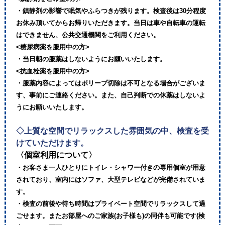
・鎮静剤の影響で眠気やふらつきが残ります。検査後は30分程度
お休み頂いてからお帰りいただきます。当日は車や自転車の運転
はできません、公共交通機関をご利用ください。
<糖尿病薬を服用中の方>
・当日朝の服薬はしないようにお願いいたします。
<抗血栓薬を服用中の方>
・服薬内容によってはポリープ切除は不可となる場合がございま
す、事前にご連絡ください。また、自己判断での休薬はしないよ
うにお願いいたします。
◇上質な空間でリラックスした雰囲気の中、検査を受
けていただけます。
〈個室利用について〉
・お客さま一人ひとりにトイレ・シャワー付きの専用個室が用意
されており、室内にはソファ、大型テレビなどが完備されていま
す。
・検査の前後や待ち時間はプライベート空間でリラックスして過
ごせます。またお部屋へのご家族(お子様も)の同伴も可能です(検