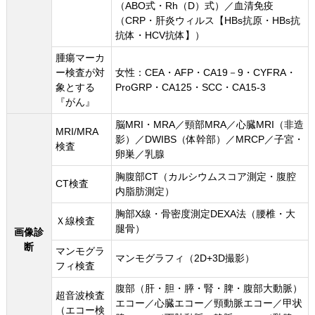
（ABO式・Rh（D）式）／血清免疫
（CRP・肝炎ウィルス【HBs抗原・HBs抗
抗体・HCV抗体】）
腫瘍マーカ
ー検査が対
女性：CEA・AFP・CA19－9・CYFRA・
象とする
ProGRP・CA125・SCC・CA15-3
『がん』
脳MRI・MRA／頸部MRA／心臓MRI（非造
MRI/MRA
影）／DWIBS（体幹部）／MRCP／子宮・
検査
卵巣／乳腺
胸腹部CT（カルシウムスコア測定・腹腔
CT検査
内脂肪測定）
胸部X線・骨密度測定DEXA法（腰椎・大
Ｘ線検査
腿骨）
画像診
断
マンモグラ
マンモグラフィ（2D+3D撮影）
フィ検査
腹部（肝・胆・膵・腎・脾・腹部大動脈）
超音波検査
エコー／心臓エコー／頸動脈エコー／甲状
（エコー検