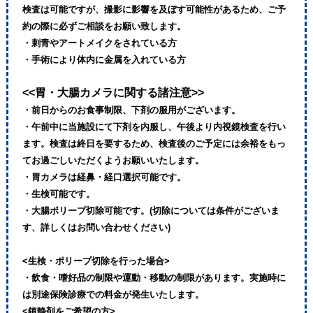
検査は可能ですが、撮影に影響を及ぼす可能性があるため、ご予
約の際に必ずご相談をお願い致します。
・刺青やアートメイクをされている方
・手術により体内に金属を入れている方
<<胃・大腸カメラに関する諸注意>>
・前日からのお食事制限、下剤の服用がございます。
・午前中に当施設にて下剤を内服し、午後より内視鏡検査を行い
ます。検査は終日を要するため、検査後のご予定には余裕をもっ
てお過ごしいただくようお願いいたします。
・胃カメラは経鼻・経口選択可能です。
・生検可能です。
・大腸ポリープ切除可能です。(切除については条件がございま
す、詳しくはお問い合わせください)
<生検・ポリープ切除を行った場合>
・飲食・嗜好品の制限や運動・移動の制限があります。実施時に
は別途保険診療での料金が発生いたします。
<鎮静剤をご希望の方>