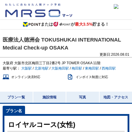
または
が
最大3.5%
貯まる！
医療法人徳洲会 TOKUSHUKAI INTERNATIONAL
Medical Check-up OSAKA
更新日:
2026.08.01
大阪府
大阪市北区梅田三丁目2番2号
JP TOWER OSAKA 11階
最寄り駅：
大阪駅
/
北新地駅
/
大阪梅田駅
/
梅田駅
/
東梅田駅
/
西梅田駅
オンライン決済対応
インボイス制度に対応
プラン一覧
施設情報
写真
地図・アクセス
ロイヤルコース(女性)