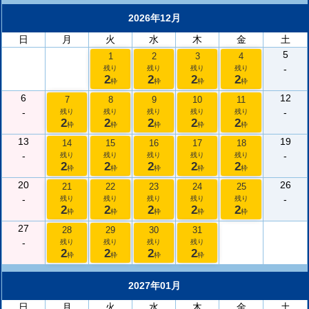
2026年12月
日
月
火
水
木
金
土
5
1
2
3
4
-
残り
残り
残り
残り
2
2
2
2
枠
枠
枠
枠
6
12
7
8
9
10
11
-
-
残り
残り
残り
残り
残り
2
2
2
2
2
枠
枠
枠
枠
枠
13
19
14
15
16
17
18
-
-
残り
残り
残り
残り
残り
2
2
2
2
2
枠
枠
枠
枠
枠
20
26
21
22
23
24
25
-
-
残り
残り
残り
残り
残り
2
2
2
2
2
枠
枠
枠
枠
枠
27
28
29
30
31
-
残り
残り
残り
残り
2
2
2
2
枠
枠
枠
枠
2027年01月
日
月
火
水
木
金
土