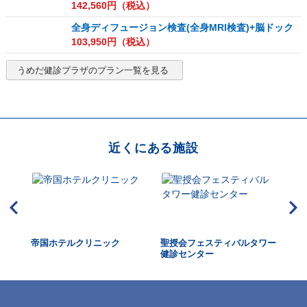
142,560
円（税込）
全身ディフュージョン検査(全身MRI検査)+脳ドック
103,950
円（税込）
うめだ健診プラザ
のプラン一覧を見る
近くにある施設
クリ
帝国ホテルクリニック
聖授会フェスティバルタワー
牧
健診センター