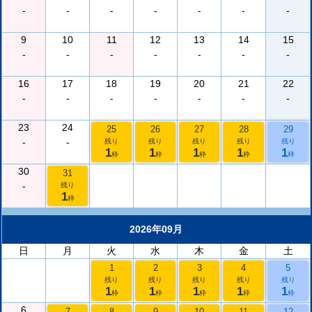
-
-
-
-
-
-
-
9
10
11
12
13
14
15
-
-
-
-
-
-
-
16
17
18
19
20
21
22
-
-
-
-
-
-
-
23
24
25
26
27
28
29
-
-
残り
残り
残り
残り
残り
1
1
1
1
1
枠
枠
枠
枠
枠
30
31
-
残り
1
枠
2026年09月
日
月
火
水
木
金
土
1
2
3
4
5
残り
残り
残り
残り
残り
1
1
1
1
1
枠
枠
枠
枠
枠
6
7
8
9
10
11
12