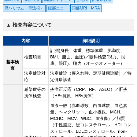
胃バリウム（胃透視）
腹部エコー
頭部MRI・MRA
検査内容について
内容
詳細説明
計測(身長、体重、標準体重、肥満度、
検査項目
BMI、腹囲、血圧)／眼科検査(視力、眼
基本検
底、眼圧)、聴力（オージオメーター）
査
法定健診対
法定健診（雇入れ時、定期健康診断）／特
応
定健康診査
感染症等の
炎症正反応（CRP、RF、ASLO）／肝炎
抗体検査
（HBs抗原、HBs抗体）
血液一般（赤血球数、白血球数、血色素
量、ヘマクリット、血小板数、MCH、
MCHC、MCV、WBC、血液像）／脂質
（中性脂肪、総コレステロール、HDLコレ
ステロール、LDLコレステロール、non-