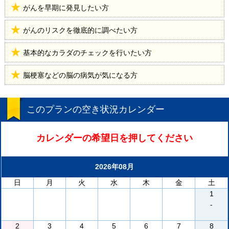
がんを早期に発見したい方
がんのリスクを徹底的に調べたい方
基本的なカラダのチェックを行いたい方
脳梗塞などの脳の病気が気になる方
このプランの空き状況カレンダー
カレンダーの希望日を押してください
2026年08月
日
月
火
水
木
金
土
1
-
2
3
4
5
6
7
8