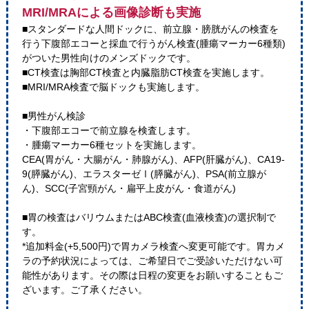
MRI/MRAによる画像診断も実施
■スタンダードな人間ドックに、前立腺・膀胱がんの検査を
行う下腹部エコーと採血で行うがん検査(腫瘍マーカー6種類)
がついた男性向けのメンズドックです。
■CT検査は胸部CT検査と内臓脂肪CT検査を実施します。
■MRI/MRA検査で脳ドックも実施します。
■男性がん検診
・下腹部エコーで前立腺を検査します。
・腫瘍マーカー6種セットを実施します。
CEA(胃がん・大腸がん・肺腺がん)、AFP(肝臓がん)、CA19-
9(膵臓がん)、エラスターゼⅠ(膵臓がん)、PSA(前立腺が
ん)、SCC(子宮頸がん・扁平上皮がん・食道がん)
■胃の検査はバリウムまたはABC検査(血液検査)の選択制で
す。
*追加料金(+5,500円)で胃カメラ検査へ変更可能です。胃カメ
ラの予約状況によっては、ご希望日でご受診いただけない可
能性があります。その際は日程の変更をお願いすることもご
ざいます。ご了承ください。