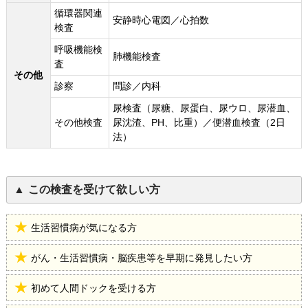
循環器関連
安静時心電図／心拍数
検査
呼吸機能検
肺機能検査
査
その他
診察
問診／内科
尿検査（尿糖、尿蛋白、尿ウロ、尿潜血、
その他検査
尿沈渣、PH、比重）／便潜血検査（2日
法）
この検査を受けて欲しい方
生活習慣病が気になる方
がん・生活習慣病・脳疾患等を早期に発見したい方
初めて人間ドックを受ける方