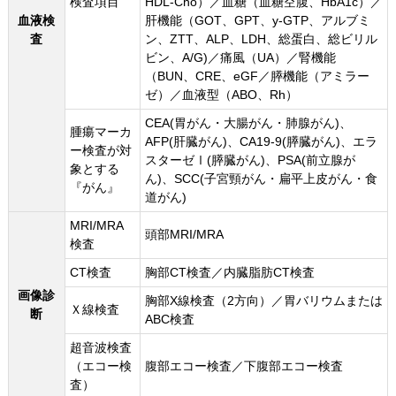
検査項目
HDL-Cho）／血糖（血糖空腹、HbA1c）／
血液検
肝機能（GOT、GPT、y-GTP、アルブミ
査
ン、ZTT、ALP、LDH、総蛋白、総ビリル
ビン、A/G)／痛風（UA）／腎機能
（BUN、CRE、eGF／膵機能（アミラー
ゼ）／血液型（ABO、Rh）
CEA(胃がん・大腸がん・肺腺がん)、
腫瘍マーカ
AFP(肝臓がん)、CA19-9(膵臓がん)、エラ
ー検査が対
スターゼⅠ(膵臓がん)、PSA(前立腺が
象とする
ん)、SCC(子宮頸がん・扁平上皮がん・食
『がん』
道がん)
MRI/MRA
頭部MRI/MRA
検査
CT検査
胸部CT検査／内臓脂肪CT検査
画像診
胸部X線検査（2方向）／胃バリウムまたは
Ｘ線検査
断
ABC検査
超音波検査
（エコー検
腹部エコー検査／下腹部エコー検査
査）