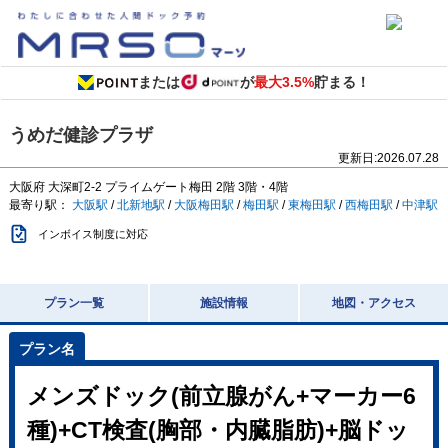
または
が
最大3.5%
貯まる！
うめだ健診プラザ
更新日:
2026.07.28
大阪府
大深町2-2
プライムゲート梅田 2階 3階・4階
最寄り駅：
大阪駅
/
北新地駅
/
大阪梅田駅
/
梅田駅
/
東梅田駅
/
西梅田駅
/
中津駅
インボイス制度に対応
プラン一覧
施設情報
地図・アクセス
メンズドック(前立腺がん+マーカー6
種)+CT検査(胸部・内臓脂肪)+脳ドッ