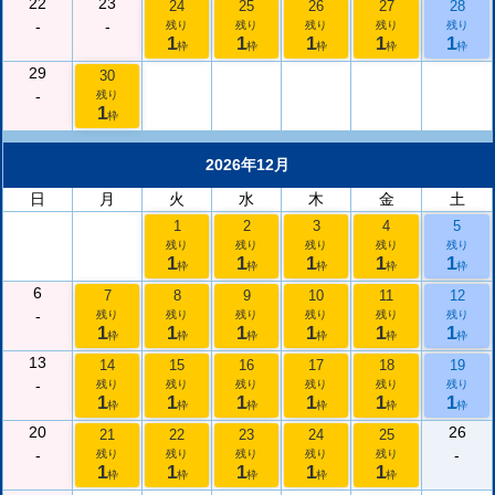
22
23
24
25
26
27
28
-
-
残り
残り
残り
残り
残り
1
1
1
1
1
枠
枠
枠
枠
枠
29
30
-
残り
1
枠
2026年12月
日
月
火
水
木
金
土
1
2
3
4
5
残り
残り
残り
残り
残り
1
1
1
1
1
枠
枠
枠
枠
枠
6
7
8
9
10
11
12
-
残り
残り
残り
残り
残り
残り
1
1
1
1
1
1
枠
枠
枠
枠
枠
枠
13
14
15
16
17
18
19
-
残り
残り
残り
残り
残り
残り
1
1
1
1
1
1
枠
枠
枠
枠
枠
枠
20
26
21
22
23
24
25
-
-
残り
残り
残り
残り
残り
1
1
1
1
1
枠
枠
枠
枠
枠