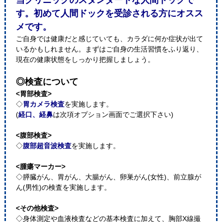
当クリニックのスタンダードな人間ドックで
す。初めて人間ドックを受診される方にオスス
メです。
ご自身では健康だと感じていても、カラダに何か症状が出て
いるかもしれません。まずはご自身の生活習慣をふり返り、
現在の健康状態をしっかり把握しましょう。
◎検査について
<胃部検査>
◇
胃カメラ検査
を実施します。
(
経口、経鼻
は次項オプション画面でご選択下さい)
<腹部検査>
◇
腹部超音波検査
を実施します。
<腫瘍マーカー>
◇膵臓がん、胃がん、大腸がん、卵巣がん(女性)、前立腺が
ん(男性)の検査を実施します。
<その他検査>
◇身体測定や血液検査などの基本検査に加えて、胸部X線撮