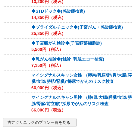
13,200
円（税込）
◆STDドック◆(感染症検査)
14,850
円（税込）
◆ブライダルチェック◆(子宮がん・感染症検査)
25,850
円（税込）
◆子宮頸がん検診◆(子宮頸部細胞診)
5,500
円（税込）
◆乳がん検診◆(触診+乳腺エコー検査)
7,150
円（税込）
マイシグナルスキャン女性 (卵巣/乳房/肺/胃/大腸/膵
臓/食道/膀胱/腎臓)*採尿でがんのリスク検査
66,000
円（税込）
マイシグナルスキャン男性 (肺/胃/大腸/膵臓/食道/膀
胱/腎臓/前立腺)*採尿でがんのリスク検査
66,000
円（税込）
吉井クリニック
のプラン一覧を見る