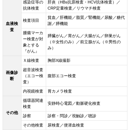
感染症等の
肝炎（HBs抗原検査・HCV抗体検査）／
抗体検査
CRP定量検査／リウマチ検査
貧血／肝機能／脂質／腎機能／尿酸／糖代
検査項目
血液検
謝／膵機能
査
腫瘍マーカ
膵臓がん／胃がん／大腸がん／卵巣がん
ー検査が対
（※女性のみ）／前立腺がん（※男性の
象とする
み）
『がん』
Ｘ線検査
胸部X線撮影
超音波検査
画像診
（エコー検
腹部エコー検査
断
査）
内視鏡検査
胃カメラ検査
循環器関連
安静時心電図／動脈硬化検査
検査
その他
診察
診察・問診／視触診／聴診
その他検査
尿検査／便潜血検査