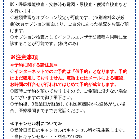
影・呼吸機能検査・安静時心電図・尿検査・便潜血検査など
を行います。
◇種類豊富なオプション設定が可能です。(※別途料金が必
要)次頁オプション画面より、ご自分にあった検査をお選び頂
けます。
◇オプション検査としてインフルエンザ予防接種を同時に受
診することが可能です。(秋冬のみ)
※注意事項
≪予約に関する諸注意≫
◇
インターネットでのご予約は『仮予約』となります。予約
はまだ確定しておりません。電話またはメールによる確認、
お時間の打合せが行われてはじめて予約が成立します。
◇随時ご予約を頂いておりますので、ご希望に沿えない場合
もございますので御了承下さい。
◇予約後、3営業日が経過しても医療機関から連絡がない場
合、医療機関までまでお電話ください。
≪キャンセル料について≫
◇受診日当日のキャンセルはキャンセル料が発生致します。
・当日キャンセル・・・料金の100%