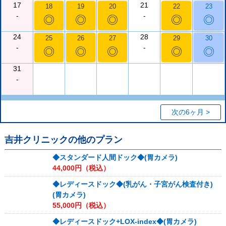
17
21
18
19
20
22
23
-
-
◎
◎
◎
◎
◎
24
28
25
26
27
29
30
-
-
◎
◎
◎
◎
◎
31
-
次の6ヶ月 >
吉井クリニック
の他のプラン
◆スタンダード人間ドック◆(胃カメラ)
44,000
円（税込）
◆レディースドック◆(乳がん・子宮がん検査付き)
(胃カメラ)
55,000
円（税込）
◆レディースドック+LOX-index◆(胃カメラ)