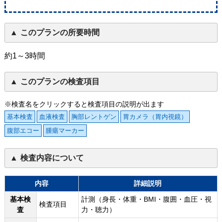
このプランの所要時間
約1～3時間
このプランの検査項目
※検査名をクリックすると検査項目の説明が出ます
基本検査
血液検査
胸部レントゲン
胃カメラ（胃内視鏡）
腹部エコー
腫瘍マーカー
検査内容について
内容
詳細説明
基本検
計測（身長・体重・BMI・腹囲・血圧・視
検査項目
査
力・聴力）