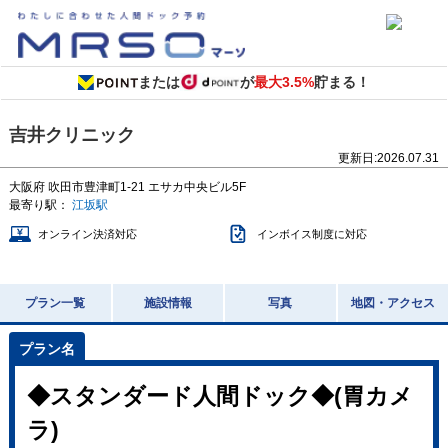
または
が
最大3.5%
貯まる！
吉井クリニック
更新日:
2026.07.31
大阪府
吹田市豊津町1-21
エサカ中央ビル5F
最寄り駅：
江坂駅
オンライン決済対応
インボイス制度に対応
プラン一覧
施設情報
写真
地図・アクセス
◆スタンダード人間ドック◆(胃カメ
ラ)