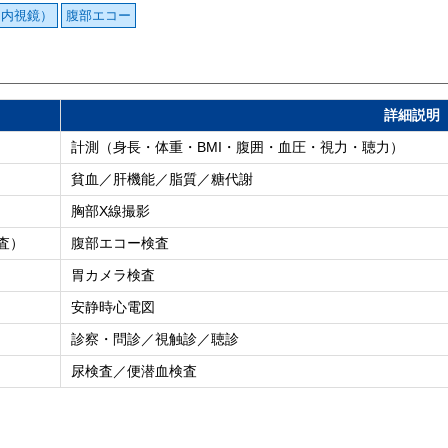
胃内視鏡）
腹部エコー
詳細説明
計測（身長・体重・BMI・腹囲・血圧・視力・聴力）
貧血／肝機能／脂質／糖代謝
胸部X線撮影
査）
腹部エコー検査
胃カメラ検査
安静時心電図
診察・問診／視触診／聴診
尿検査／便潜血検査