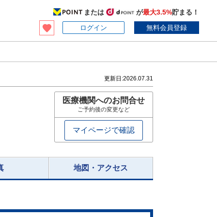
または
が
最大3.5%
貯まる！
ログイン
無料会員登録
更新日:
2026.07.31
医療機関へのお問合せ
ご予約後の変更など
マイページで確認
真
地図・アクセス