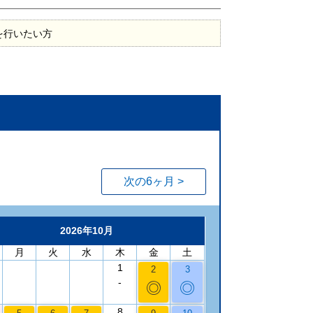
を行いたい方
次の6ヶ月 >
2026年10月
月
火
水
木
金
土
1
2
3
-
◎
◎
8