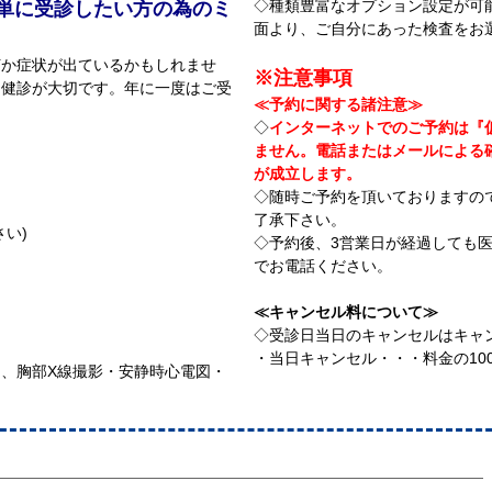
◇種類豊富なオプション設定が可能
単に受診したい方の為のミ
面より、ご自分にあった検査をお
何か症状が出ているかもしれませ
※注意事項
な健診が大切です。年に一度はご受
≪予約に関する諸注意≫
◇
インターネットでのご予約は『
ません。電話またはメールによる
が成立します。
◇随時ご予約を頂いておりますの
了承下さい。
さい)
◇予約後、3営業日が経過しても
でお電話ください。
≪キャンセル料について≫
◇受診日当日のキャンセルはキャ
・当日キャンセル・・・料金の10
、胸部X線撮影・安静時心電図・