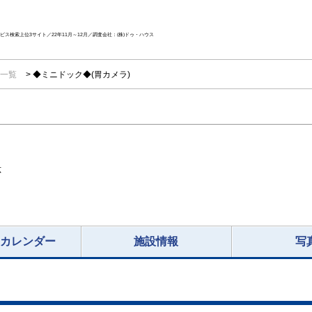
ス検索上位3サイト／22年11月～12月／調査会社：(株)ドゥ・ハウス
ン一覧
◆ミニドック◆(胃カメラ)
応
況カレンダー
施設情報
写