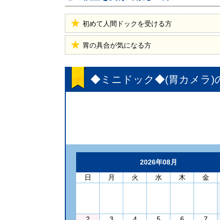
初めて人間ドックを受ける方
胃の具合が気になる方
◆ミニドック◆(胃カメラ)
2026年08月
日
月
火
水
木
金
2
3
4
5
6
7