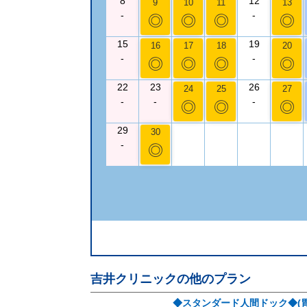
8
12
9
10
11
13
-
-
◎
◎
◎
◎
15
19
16
17
18
20
-
-
◎
◎
◎
◎
22
23
26
24
25
27
-
-
-
◎
◎
◎
29
30
-
◎
吉井クリニック
の他のプラン
◆スタンダード人間ドック◆(胃