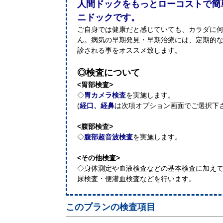
人間ドックをもっとローコストで簡
ニドックです。
ご自身では健康だと感じていても、カラダに
ん。病気の早期発見・早期治療には、定期的
診される事をオススメ致します。
◎検査について
<胃部検査>
◇
胃カメラ検査
を実施します。
(
経口、経鼻
は次項オプション画面でご選択下
<腹部検査>
◇
腹部超音波検査
を実施します。
<その他検査>
◇身体測定や血液検査などの基本検査に加えて
尿検査・便潜血検査などを行います。
このプランの検査項目