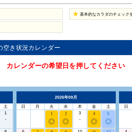
基本的なカラダのチェック
の空き状況カレンダー
カレンダーの希望日を押してください
2026年09月
土
日
月
火
水
木
金
土
日
1
3
1
2
4
5
-
-
◎
◎
◎
◎
8
6
10
4