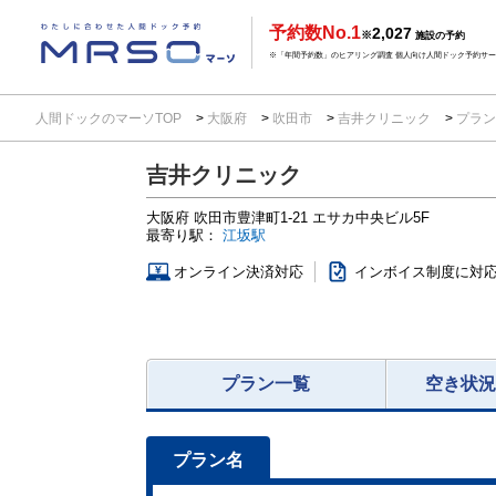
予約数No.1
2,027
※
施設の予約
※「年間予約数」のヒアリング調査 個人向け人間ドック予約サービ
人間ドックのマーソTOP
大阪府
吹田市
吉井クリニック
プラ
吉井クリニック
大阪府
吹田市豊津町1-21
エサカ中央ビル5F
最寄り駅：
江坂駅
オンライン決済対応
インボイス制度に対
プラン一覧
空き状